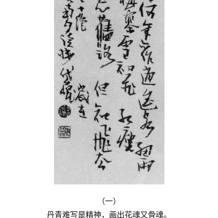
（一）
丹青难写是精神，画出花魂又骨魂。