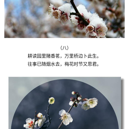
（八）
耕读园里赌香茗，万里桥边卜此生。
往事已随烟水去，梅花时节又思君。