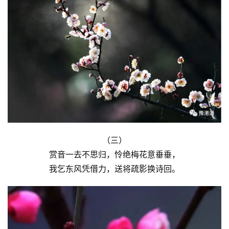
（三）
赏音一去不思归，怜绝梅花意垂垂，
我乞东风凭借力，送将疏影换诗回。