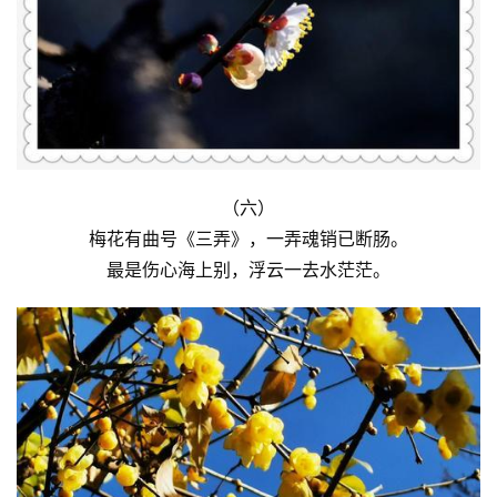
容
易
寫
錯
用
錯
的
繁
（六）
體
梅花有曲号《三弄》，一弄魂销已断肠。
字
最是伤心海上别，浮云一去水茫茫。
一
百
例