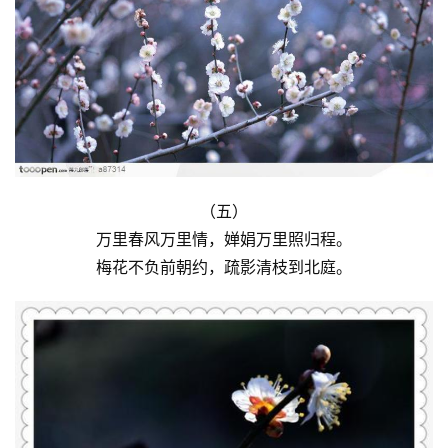
研
究
法
书
欣
赏
砚
（五）
边
万里春风万里情，婵娟万里照归程。
夜
梅花不负前朝约，疏影清枝到北庭。
话
美
术
图
库