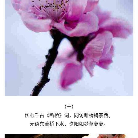
（十）
伤心千古《断桥》词，同访断桥梅寨西。
无语东流桥下水，夕阳如梦草萋萋。