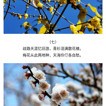
（七）
歧路天涯忆旧游，青衫泪满散花楼。
梅花从此两地种，天海伶仃各自愁。