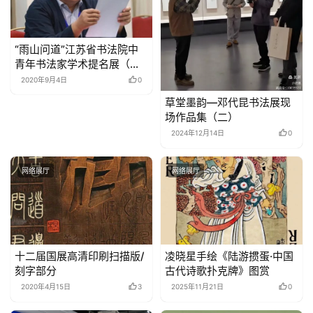
“雨山问道”江苏省书法院中
青年书法家学术提名展（草
书篇）
2020年9月4日
0
草堂墨韵—邓代昆书法展现
场作品集（二）
2024年12月14日
0
网络展厅
网络展厅
十二届国展高清印刷扫描版/
凌晓星手绘《陆游掼蛋·中国
刻字部分
古代诗歌扑克牌》图赏
2020年4月15日
3
2025年11月21日
0