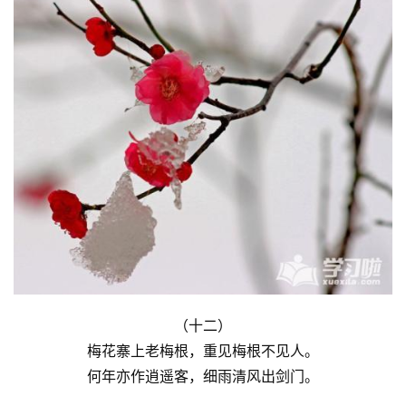
（十二）
梅花寨上老梅根，重见梅根不见人。
何年亦作逍遥客，细雨清风出剑门。