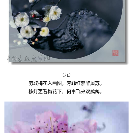
（九）
剪取梅花入画图，芳菲红紫醉屠苏。
移灯更看梅花下，何事飞来双鹧鸪。