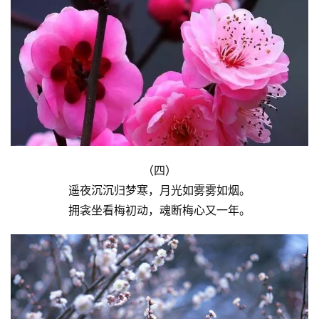
首
页
艺
坛
快
讯
（四）
遥夜沉沉归梦寒，月光如雾雾如烟。
书
拥衾坐看梅初动，魂断梅心又一年。
法
征
稿
学
术