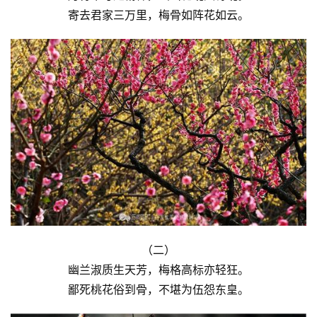
寄去君家三万里，梅骨如阵花如云。
（二）
幽兰淑质生天芳，梅格高标亦轻狂。
鄙死桃花俗到骨，不堪为伍怨东皇。