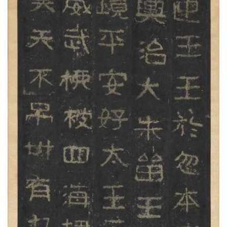
书
法
征
稿
学
术
研
究
法
书
欣
赏
砚