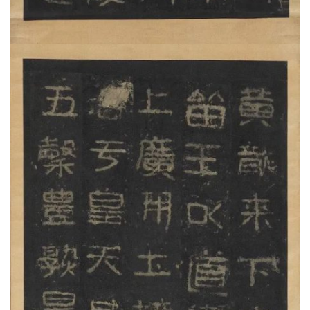
首
页
艺
坛
快
讯