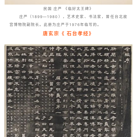
民国 庄严 《临好太王碑》
庄严（1899—1980），艺术史家、书法家，曾任台北故
宫博物院副院长。此册为庄严于1976年临写的。
唐玄宗《 石台孝经》