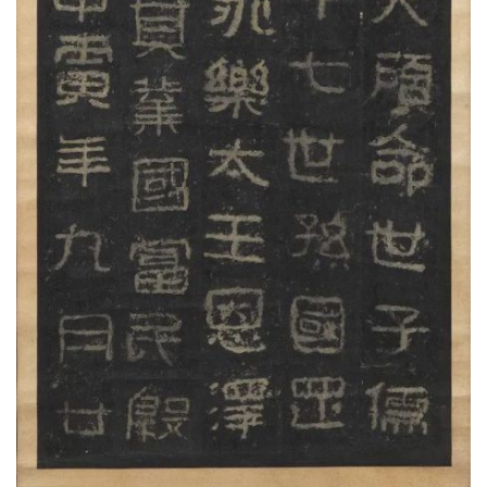
字
一
百
例