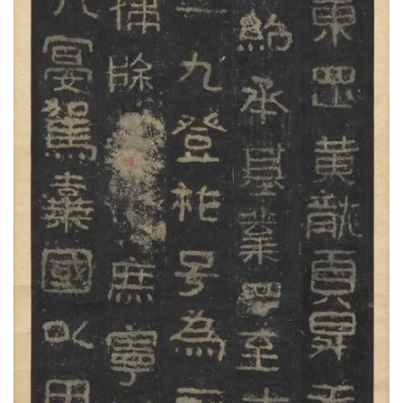
边
夜
话
美
术
图
库
容
易
寫
錯
用
錯
的
繁
體