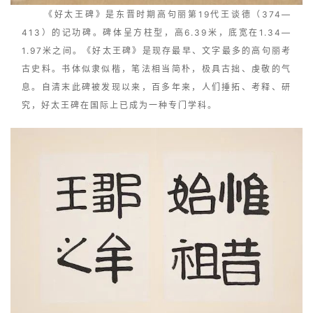
《好太王碑》是东晋时期高句丽第19代王谈德（374—
413）的记功碑。碑体呈方柱型，高6.39米，底宽在1.34—
1.97米之间。《好太王碑》是现存最早、文字最多的高句丽考
古史料。书体似隶似楷，笔法相当简朴，极具古拙、虔敬的气
息。自清末此碑被发现以来，百多年来，人们捶拓、考释、研
究，好太王碑在国际上已成为一种专门学科。