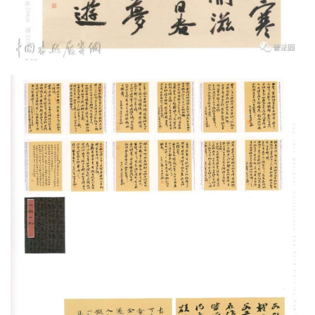
讯
书
法
征
稿
学
术
研
究
法
书
欣
赏
砚