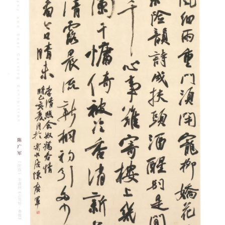
首
页
艺
坛
快