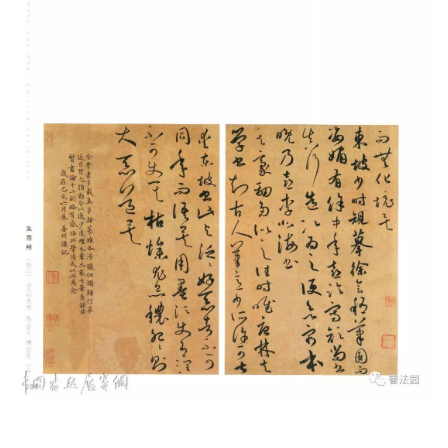
字
一
百
例
书法园原创