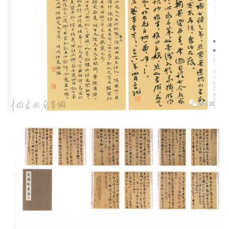
边
夜
话
美
术
图
库
容
易
寫
錯
用
錯
的
繁
體