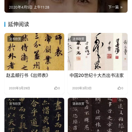
2020年4月5日 上午11:28
下一篇
延伸阅读
法书欣赏
法书欣赏
赵孟頫行书《出师表》
中国20世纪十大杰出书法家
2020年3月29日
0
2020年3月3日
0
法书欣赏
法书欣赏