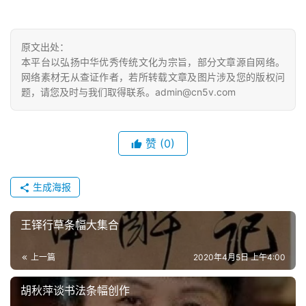
原文出处：
本平台以弘扬中华优秀传统文化为宗旨，部分文章源自网络。
网络素材无从查证作者，若所转载文章及图片涉及您的版权问
题，请您及时与我们取得联系。admin@cn5v.com
赞
(0)
生成海报
王铎行草条幅大集合
上一篇
2020年4月5日 上午4:00
胡秋萍谈书法条幅创作