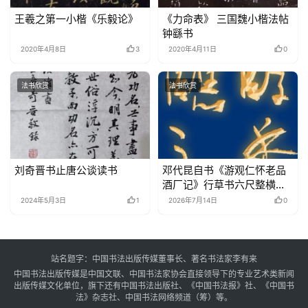
王羲之第一小楷《乐毅论》
《力命表》 三国魏小楷法帖
钟繇书
2020年4月8日
3
2020年4月11日
0
法书欣赏
法书欣赏
刘奇晋书止唐公谈读书
邓代昆自书《游观仁怀老品
酒厂记》行草书六尺整横幅
欣赏
2024年5月3日
1
2026年7月14日
0
站名题字：中国书法出版传媒董事长、著名书法家李有来
中国书法出版传媒是中国文联、中国书法家协会直接领导下的专业艺术类新闻
出版传媒文化单位，旗下还有中国书法出版社、《中国书法报》社、《中国书
法》杂志社、中国书法网络频道（筹）等。