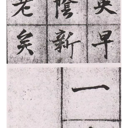
繁
體
字
一
百
例