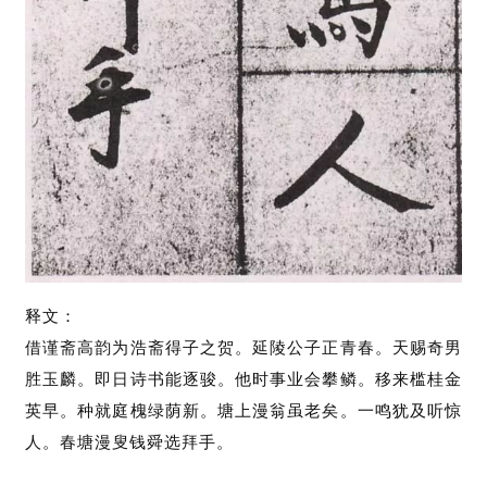
释文：
借谨斋高韵为浩斋得子之贺。延陵公子正青春。天赐奇男
胜玉麟。即日诗书能逐骏。他时事业会攀鳞。移来槛桂金
英早。种就庭槐绿荫新。塘上漫翁虽老矣。一鸣犹及听惊
人。春塘漫叟钱舜选拜手。