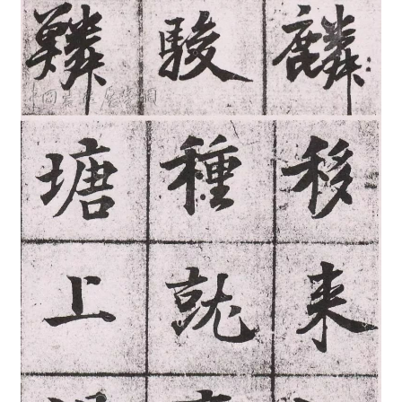
坛
快
讯
书
法
征
稿
学
术
研
究
法
书
欣
赏