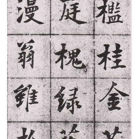
砚
边
夜
话
美
术
图
库
容
易
寫
錯
用
錯
的