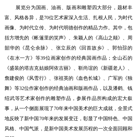
展览分为国画、油画、版画和雕塑四大部分，题材丰
富、风格各异，是70位艺术家深入生活、扎根人民，为时代
画像、为时代立传、为时代明德创作的精品力作。其中，包
括方增先的《帐篷里的笑声》、朱颖人的《高山之颠》、周
韶华的《昆仑余脉》、张立辰的《回首故乡》、郭怡孮的
《在水一方》等39位画家创作的经典国画作品；全山石的
《盛装的塔吉克姑娘阿依古丽》、靳尚谊的《新疆老人》、
詹建俊的《风雪行》、张祖英的《血色长城》、广军的《独
舞》等32位作家创作的经典油画和版画作品，以及潘鹤、钱
绍武等艺术家创作的雕塑作品，参展作品所构成的宏大叙
事，从一个侧面展现了70年来中国美术的巨大成就，全景式
地反映了新中国70年来的发展变迁，彰显了中国特色、中国
风格、中国气派，是新中国美术发展历程的一次全面回顾和