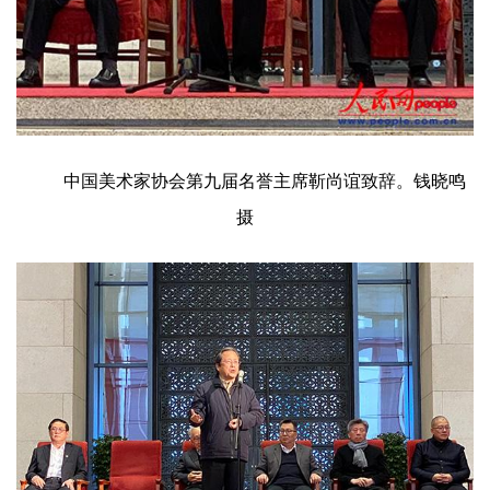
中国美术家协会第九届名誉主席靳尚谊致辞。钱晓鸣
摄
首
页