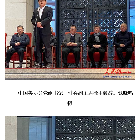
用
錯
的
繁
體
字
一
百
例
中国美协分党组书记、驻会副主席徐里致辞。钱晓鸣
摄