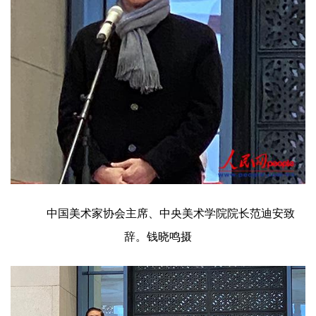
欣
赏
砚
边
夜
话
美
术
图
库
中国美术家协会主席、中央美术学院院长范迪安致
辞。钱晓鸣摄
容
易
寫
錯