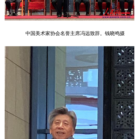
艺
坛
快
中国美术家协会名誉主席冯远致辞。钱晓鸣摄
讯
书
法
征
稿
学
术
研
究
法
书