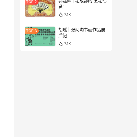
郭建辉 | 老成都的“五老七
贤”
7.1K
胡瑶 | 张问陶书画作品展
后记
7.1K