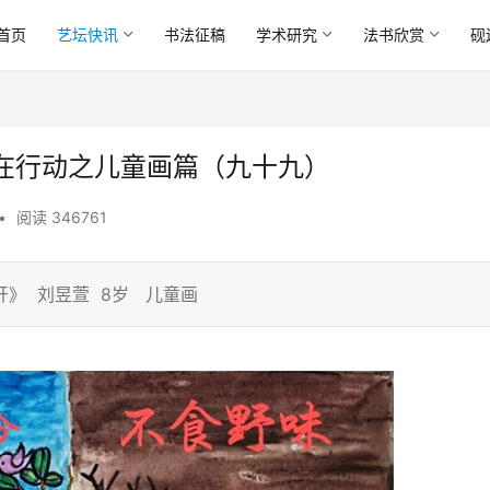
首页
艺坛快讯
书法征稿
学术研究
法书欣赏
砚
在行动之儿童画篇（九十九）
•
阅读 346761
开》 刘昱萱 8岁 儿童画