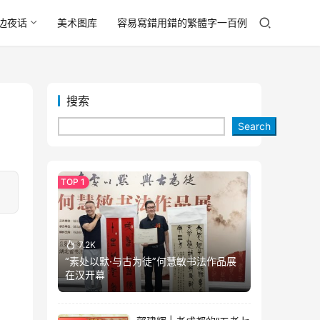
边夜话
美术图库
容易寫錯用錯的繁體字一百例
搜索
Search
7.2K
“素处以默·与古为徒”何慧敏书法作品展
在汉开幕