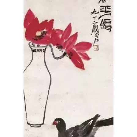
首
页
艺
坛
快
讯
书
法
征