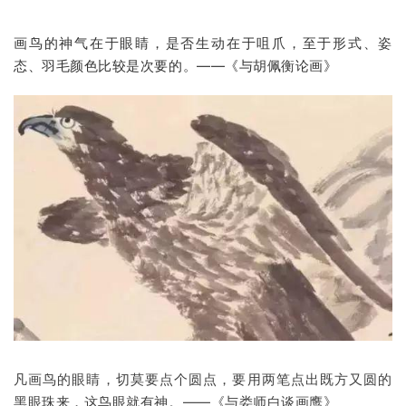
画鸟的神气在于眼睛，是否生动在于咀爪，至于形式、姿
态、羽毛颜色比较是次要的。——《与胡佩衡论画》
凡画鸟的眼睛，切莫要点个圆点，要用两笔点出既方又圆的
黑眼珠来，这鸟眼就有神。——《与娄师白谈画鹰》