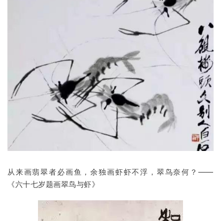
从来画翡翠者必画鱼，余独画虾虾不浮，翠鸟奈何？——
《六十七岁题画翠鸟与虾》