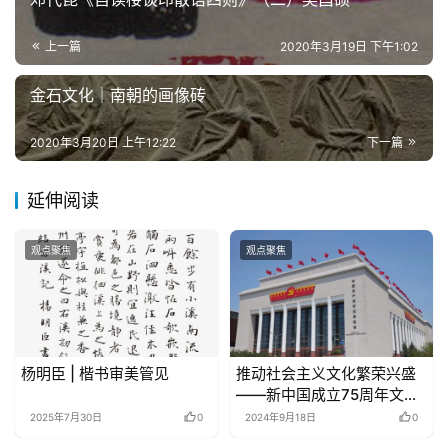
上一篇
2020年3月19日 下午1:02
金石文化｜南朝的画像砖
2020年3月20日 上午12:22
下一篇
延伸阅读
观点聚焦
观点聚焦
杨明臣 | 楷书审美管见
推动社会主义文化繁荣兴盛
——新中国成立75周年文化
发展成就综述
2025年7月30日
0
2024年9月18日
0