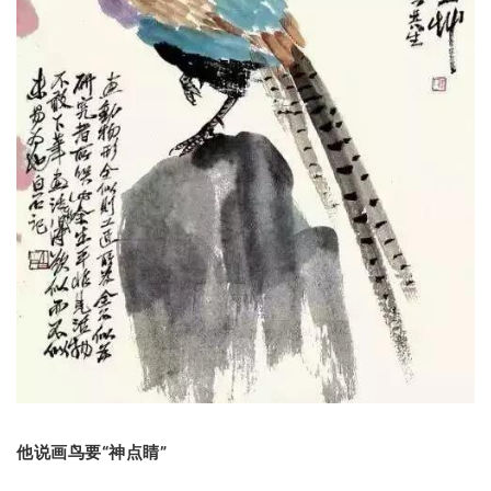
他说画鸟要“神点睛”