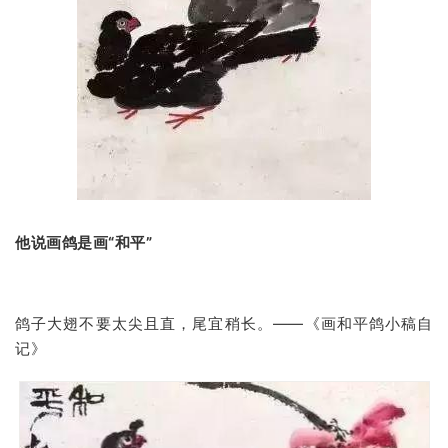
稿
学
术
研
究
法
书
他说画鸽是画“和平”
欣
赏
砚
鸽子大翅不要太尖且直，尾宜稍长。——《画和平鸽小稿自
边
记》
夜
话