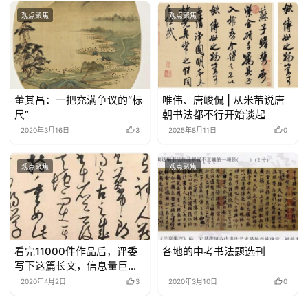
观点聚焦
观点聚焦
董其昌：一把充满争议的“标
唯伟、唐峻侃 | 从米芾说唐
尺”
朝书法都不行开始谈起
2020年3月16日
3
2025年8月11日
0
观点聚焦
观点聚焦
看完11000件作品后，评委
各地的中考书法题选刊
写下这篇长文，信息量巨
大……
2020年4月2日
3
2020年3月10日
0