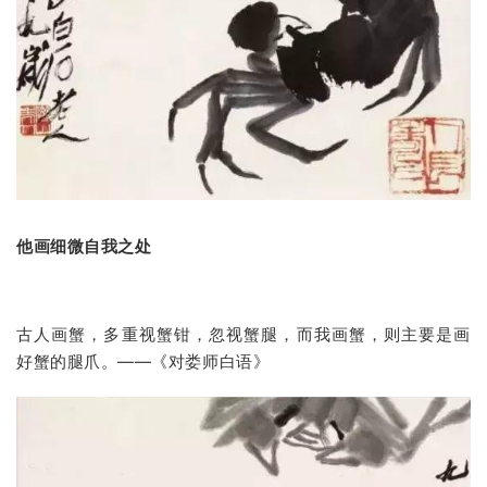
他画细微自我之处
古人画蟹，多重视蟹钳，忽视蟹腿，而我画蟹，则主要是画
好蟹的腿爪。——《对娄师白语》