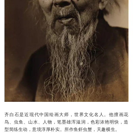
齐白石是近现代中国绘画大师，世界文化名人。他擅画花
鸟、虫鱼、山水、人物，笔墨雄浑滋润，色彩浓艳明快，造
型简练生动，意境淳厚朴实。所作鱼虾虫蟹，天趣横生。