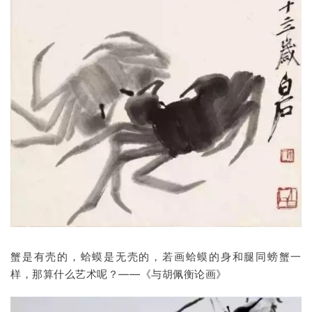
蟹是有壳的，蛤蟆是无壳的，若画蛤蟆的身和腿同螃蟹一
样，那算什么艺术呢？——《与胡佩衡论画》