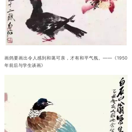
美
术
图
库
容
易
寫
画鸽要画出令人感到和蔼可亲，才有和平气氛。——《1950
錯
年前后与学生谈画》
用
錯
的
繁
體
字
一
百
例