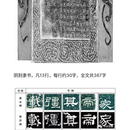
阴刻隶书，凡13行，每行约30字，全文共367字