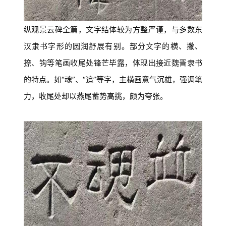
纵观景云碑全篇，文字结体较为方整严谨，与多数东
汉隶书字形的圆润舒展有别。部分文字的横、撇、
捺、钩等笔画收尾处锋芒毕露，体现出接近魏晋隶书
的特点。如“魂”、“追”等字，主横画意气沉雄，强调笔
力，收尾处却以燕尾蓄势高挑，颇为夸张。