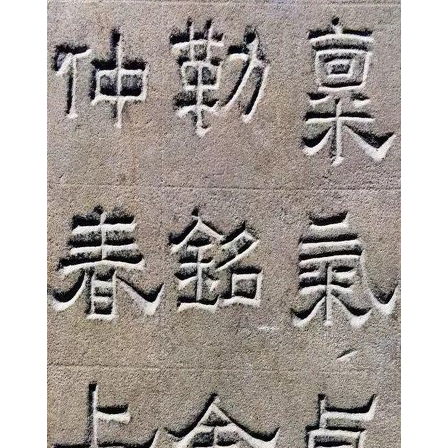
體
字
一
百
例