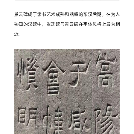
景云碑成于隶书艺术成熟和鼎盛的东汉后期。在为人
熟知的汉碑中，张迁碑与景云碑在字体风格上最为相
近。