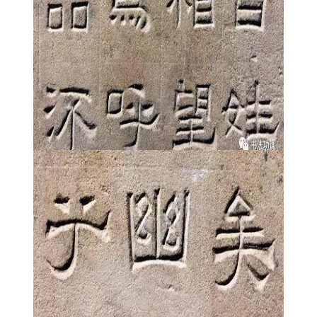
首
页
艺
坛