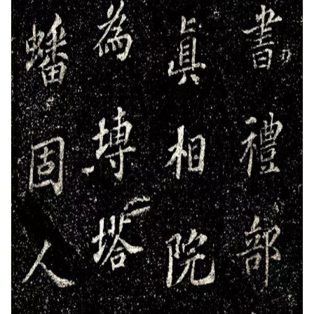
砚
边
夜
话
美
术
图
库
容
易
寫
錯
用
錯
的
繁