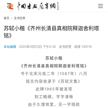
首页
法书欣赏
苏轼小楷《齐州长清县真相院释迦舍利塔
铭》
本站编辑
2020年3月23日 下午5:32
法书欣赏
阅读 130114
苏轼小楷
《齐州长清县真相院释迦舍利塔铭》
书于北宋元祐二年（1087年）八月
铭文内容
收录于《苏轼文集》
此碑1965年被发现
刻工精细，字字清晰
由于久埋地里，无一字残损