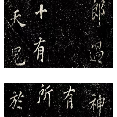
體
字
一
百
例