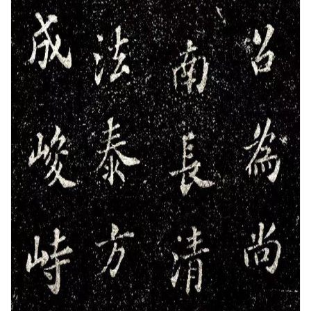
快
讯
书
法
征
稿
学
术
研
究
法
书
欣
赏