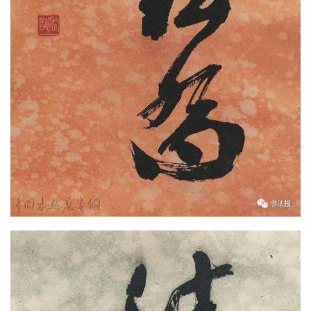
繁
體
字
一
百
例