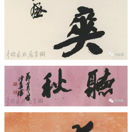
快
讯
书
法
征
稿
学
术
研
究
法
书
欣
赏