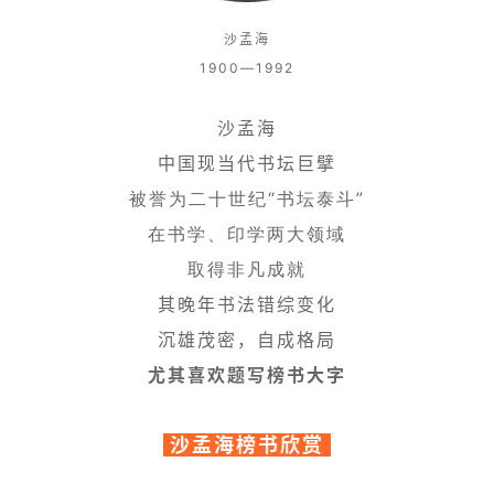
沙孟海
1900—1992
沙孟海
中国现当代书坛巨擘
被誉为二十世纪“书坛泰斗”
在书学、印学两大领域
取得非凡成就
其晚年
书法
错综变化
沉
雄茂密，
自
成格局
尤其喜欢题写榜书大字
沙孟海榜书欣赏