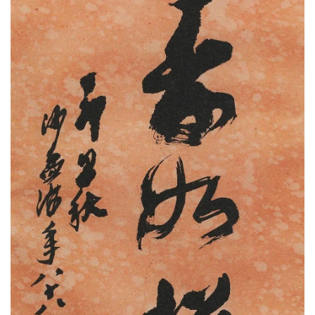
砚
边
夜
话
美
术
图
库
容
易
寫
錯
用
錯
的