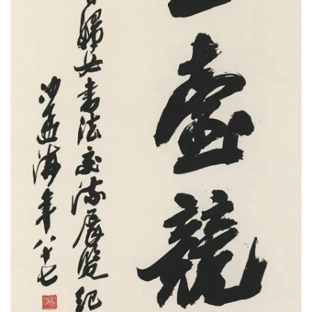
首
页
艺
坛