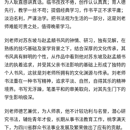
为人耿直感讲真话。临书孜孜不倦，创作认认真真；育人德
先行，教学一丝不苟；提倡经典学习，作书平正不求平庸；
法
淡泊名利，严谨治学。把书法视为生活的一部分，这是刘老
书
师难能可贵之处，值得晚辈学习。
欣
赏
刘老师对苏东坡与赵孟頫书风的钟情、研习，独有见解，在
熟练的技巧基础及家学背景之下，结合深厚的文化传承，其
砚
书风具有鲜明的个性，从作品中看到他对苏东坡及赵孟頫书
边
法的执着追求，并受其父亲书法影响的基础上形成了独特的
夜
话
个人书风，这就是刘老师所拥有的文化渊源与传承。刘老师
书法重在一种书写精神，追求平淡、自然，自得其乐的精神
美
境界。书写无浮躁，笔墨平和的审美取向，对其先生门下的
术
学生影响极深。
图
库
刘老师德艺兼优，为人师表，他不计较功利与名誉，潜心研
究书法，辅佐青年才俊，长期从事书法教育工作，桃李满天
容
下，为四川省群众书法事业发展及繁荣做出了应有的贡献。