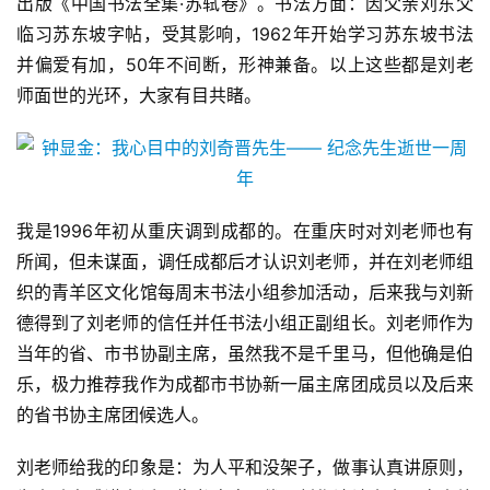
出版《中国书法全集·苏轼卷》。书法方面：因父亲刘东父
临习苏东坡字帖，受其影响，1962年开始学习苏东坡书法
首
并偏爱有加，50年不间断，形神兼备。以上这些都是刘老
页
师面世的光环，大家有目共睹。
艺
坛
快
讯
我是1996年初从重庆调到成都的。在重庆时对刘老师也有
所闻，但未谋面，调任成都后才认识刘老师，并在刘老师组
书
法
织的青羊区文化馆每周末书法小组参加活动，后来我与刘新
征
德得到了刘老师的信任并任书法小组正副组长。刘老师作为
稿
当年的省、市书协副主席，虽然我不是千里马，但他确是伯
乐，极力推荐我作为成都市书协新一届主席团成员以及后来
学
的省书协主席团候选人。
术
研
刘老师给我的印象是：为人平和没架子，做事认真讲原则，
究