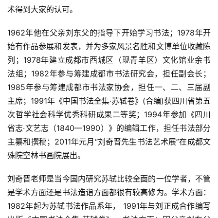
术得到大家的认可。
1962年他在父亲刘东父的指导下开始学习书法；1978年开
始有作品参展和发表，并为多家风景名胜和文博单位收藏陈
列；1978年建立成都市西城区（现青羊区）文化馆业余书
法组；1982年参与筹建成都市书法研究会，担任副会长；
1985年参与筹建成都市书法家协会，担任一、二、三届副
主席；1991年《中国书法全集·苏轼卷》(合编)获四川省第五
次哲学社会科学优秀科研成果二等奖；1994年参加《四川
省志·文艺志（1840—1990）》的编辑工作，担任书法部分
主纂和撰稿；2011年元月“刘奇晋先生书法艺术展”在成都文
殊院空林书画院展出。
刘奇晋老师是当今国内研究苏轼比较全面的一位学者，不管
是学术方面还是书法造诣方面都很有较高修为。学术方面：
1982年起为苏轼书法作品系年， 1991年与刘正成合作编写