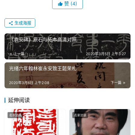
赞
(4)
生成海报
《袁安碑》原石与拓本高清对照
上一篇
2020年3月5日 上午3:27
光绪六年翰林崔永安致王懿荣札
2020年3月6日 上午2:08
下一篇
延伸阅读
名家访谈
名家访谈