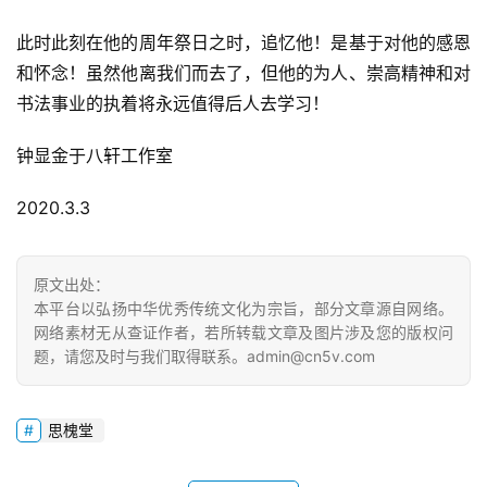
易
寫
此时此刻在他的周年祭日之时，追忆他！是基于对他的感恩
錯
和怀念！虽然他离我们而去了，但他的为人、崇高精神和对
用
书法事业的执着将永远值得后人去学习！
錯
的
钟显金于八轩工作室
繁
體
2020.3.3
字
一
百
原文出处：
例
本平台以弘扬中华优秀传统文化为宗旨，部分文章源自网络。
网络素材无从查证作者，若所转载文章及图片涉及您的版权问
题，请您及时与我们取得联系。admin@cn5v.com
思槐堂