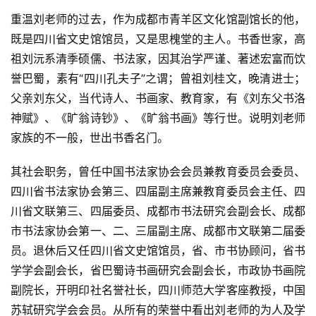
重温刘老师的过去，作为成都市青羊区文化馆副馆长的他，
既是四川省文史馆馆员，又是思槐堂的主人。书香世家，高
祖刘沅系清季硕儒、书法家，因其治学严谨、著述宏富而饮
誉巴蜀，素有“四川孔夫子”之谓；曾祖刘桂文，晚清进士；
父亲刘东父，当代诗人、书画家、教育家，有《刘东父书洛
神赋》、《旷翁诗钞》、《旷翁书画》等行世。说明刘老师
家族的不一般，世出书香名门。
其社会职务，曾任中国书法家协会会员兼教育委员会委员、
四川省书法家协会第三、四届副主席兼教育委员会主任、四
川省文联第三、四届委员、成都市书法研究会副会长、成都
市书法家协会第一、二、三届副主席、成都市文联第二届委
员。退休后又任四川省文史馆馆员，省、市书协顾问，省书
学学会副会长，省巴蜀诗书画研究会副会长，市政协书画院
副院长，开明印社名誉社长，四川师范大学客座教授，中国
苏轼研究学会会员。从所有的荣誉中看出刘老师的为人及学