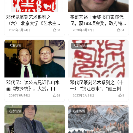
邓代昆篆刻艺术系列之
筝哥艺述丨金奖书画家邓代
（六） 北京大学《艺术主
昆，获183项金奖，政府特殊
流》所载之邓代昆篆刻作品
津贴专家
2021年5月24日
34
2020年8月17日
84
欣赏
名家访谈
名家访谈
邓代昆：读公言兄近作山水
邓代昆篆刻艺术系列之（十
画《故乡情》，大赏，口占
一） “锦江春水”、“颠三倒四
而颂
斋主”等印章欣赏
2020年6月14日
62
2023年2月28日
5
名家访谈
名家访谈