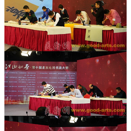
艺
坛
快
讯
书
法
征
稿
学
术
研
究
法
书