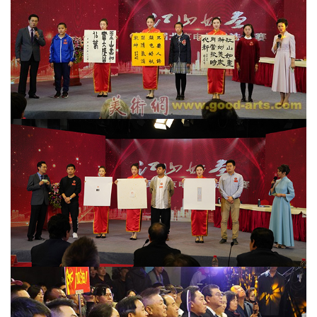
欣
赏
砚
边
夜
话
美
术
图
库
容
易
寫
錯
用