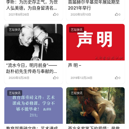
李昕：为历史存正气，为世
首届赫尔辛基双年展延期至
人弘美德，为自身留清名
2021年举行
——在中国书协职业道德与
2021年8月26日
0
2020年5月10日
0
行风建设工作座谈会上的讲
话
艺坛快讯
艺坛快讯
“流水今日，明月前身”——
声 明 –
赵朴初先生传奇与奉献的人
生
2020年5月26日
0
2019年12月24日
0
艺坛快讯
艺坛快讯
教育部重磅文件：艺术课成
西方名家笔下的爱情：是救