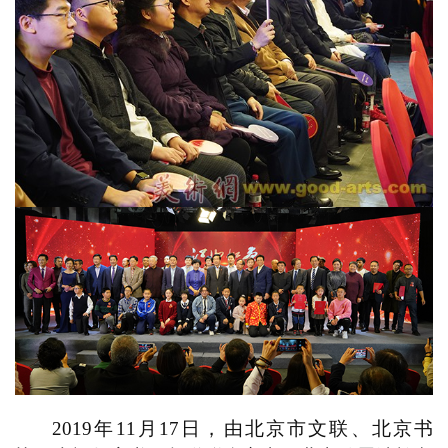
錯
的
繁
體
字
一
百
例
2019
年
11
月
17
日，由北京市文联、北京书