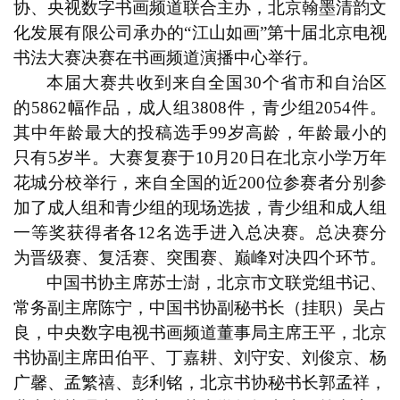
协、央视数字书画频道联合主办，北京翰墨清韵文
化发展有限公司承办的“江山如画”第十届北京电视
书法大赛决赛在书画频道演播中心举行。
本届大赛共收到来自全国
30
个省市和自治区
的
5862
幅作品，成人组
3808
件，青少组
2054
件。
其中年龄最大的投稿选手
99
岁高龄，年龄最小的
只有
5
岁半。大赛复赛于
10
月
20
日在北京小学万年
花城分校举行，来自全国的近
200
位参赛者分别参
加了成人组和青少组的现场选拔，青少组和成人组
一等奖获得者各
12
名选手进入总决赛。总决赛分
为晋级赛、复活赛、突围赛、巅峰对决四个环节。
中国书协主席苏士澍，北京市文联党组书记、
常务副主席陈宁，中国书协副秘书长（挂职）吴占
良，中央数字电视书画频道董事局主席王平，
北京
书协副主席田伯平、丁嘉耕、刘守安、刘俊京、杨
广馨、孟繁禧、彭利铭，北京书协秘书长郭孟祥，