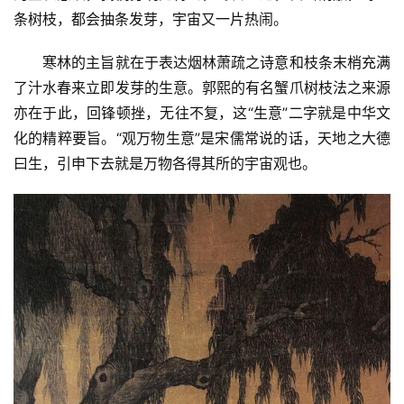
条树枝，都会抽条发芽，宇宙又一片热闹。
寒林的主旨就在于表达烟林萧疏之诗意和枝条末梢充满
了汁水春来立即发芽的生意。郭熙的有名蟹爪树枝法之来源
亦在于此，回锋顿挫，无往不复，这“生意”二字就是中华文
化的精粹要旨。“观万物生意”是宋儒常说的话，天地之大德
曰生，引申下去就是万物各得其所的宇宙观也。