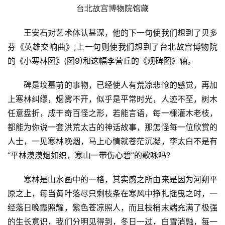
台北故宫博物院馆藏
王安石对艺术体认甚深，他的下一句使我们想到了贝多
芬《英雄交响曲》;上一句则使我们想到了台北故宫博物院
的《小寒林图》(图9)和这幅李营丘的《观碑图》轴。
碑是坟墓前的事物，已经使人有荒凉悲怆的感觉，再加
上寒林纠缪，烟雾不开，似乎是平常时光，人迹不至，树木
任意盘折，成干奇百怪之形，若能言语，每一棵灌木老枝，
都能为你说一套洪荒太古的神话故事，那怎怪每一位欣赏的
人士，一见寒林晚烟，马上心情就苍茫沉凝，李太白不是有
“平林漠漠烟如织，寒山一带伤心碧”的歌咏吗?
寒林是山水画中的一格，其实感之所由来是因为河朔平
原之上，每当黄叶落尽只剩枝条在寒风中挣扎摇曳之时，一
经落日晚霞照耀，紫色苍凉照人，而且枝梢末端充满了极强
的生长意识，我们分明见得到，冬日一过，白雪消融，每一