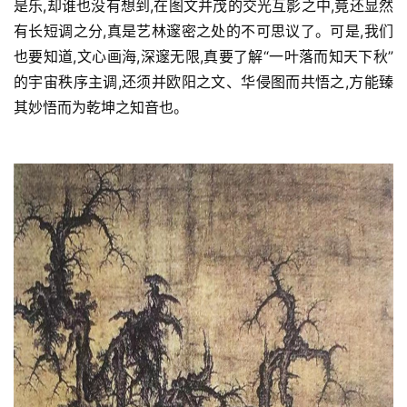
是乐,却谁也没有想到,在图文并茂的交光互影之中,竟还显然
有长短调之分,真是艺林邃密之处的不可思议了。可是,我们
也要知道,文心画海,深邃无限,真要了解“一叶落而知天下秋”
的宇宙秩序主调,还须并欧阳之文、华侵图而共悟之,方能臻
其妙悟而为乾坤之知音也。