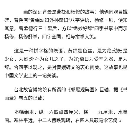
　　画的深远背景是曹操和杨修的故事：他俩同观曹娥
碑，背阴有“黄绢幼妇外孙齑臼”八字评语，杨修一见，便知
其意，曹孟德行三十里后，方以“绝妙好辞”四字书掌中而示
杨修，杨修舒掌，四字全同，相与拊掌大笑。
这是一种拼字格的隐语，黄绢是色丝，是为绝;幼妇是
少女，为妙;外孙为女儿之子，为好;齑日为受辛之器，是为
辞。合四字以观之，是对曹娥碑文的衷心赞美。这故事也是
中国文学史上的一记美谈。
台北故官博物院有所谓的《郭熙观碑图》巨轴，据《书
画录》卷五的记载：
本幅绢本，纵一六四点四厘米，横一一九厘米，水墨
画。寒林平远，中二人傍跌观碑，右四人具鞍马伞艺倚立