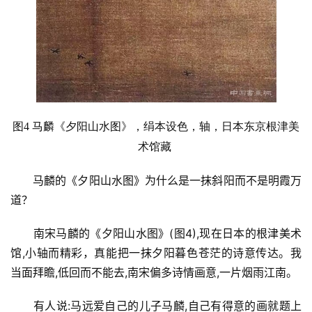
图4 马麟
《夕阳山水图》，绢本设色，轴，日本东京根津美
术馆藏
马麟的《夕阳山水图》为什么是一抹斜阳而不是明霞万
道？
南宋马麟的《夕阳山水图》(图4),现在日本的根津美术
馆,小轴而精彩，真能把一抹夕阳暮色苍茫的诗意传达。我
当面拜瞻,低回而不能去,南宋偏多诗情画意,一片烟雨江南。
有人说:马远爱自己的儿子马麟,自己有得意的画就题上