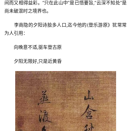
间而又相得益彩。“只在此山中”是已悟要旨,“云深不知处”是
尚未破混时之境界也。
李商隐的夕阳诗脍多人口,迄今他的(登乐游原》犹常常
为人引用：
向晚意不适,驱车登古原
夕阳无限好,只是近黄昏