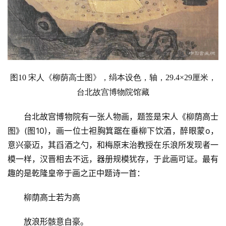
图10 宋人
《柳荫高士图》，
绢本设色，轴，29.4×29厘米，
台北故宫博物院馆藏
台北故宫博物院有一张人物画，题签是宋人《柳荫高士
图》(图10)，画一位士袒胸箕踞在垂柳下饮酒，醉眼蒙o，
意兴豪迈，其舀酒之勺，和梅原末治教授在乐浪所发现者一
模一样，汉晋相去不远，器册规模犹存，于此画可证。最有
趣的是乾隆皇帝于画之正中题诗一首：
柳荫高士若为高
放浪形骸意自豪。