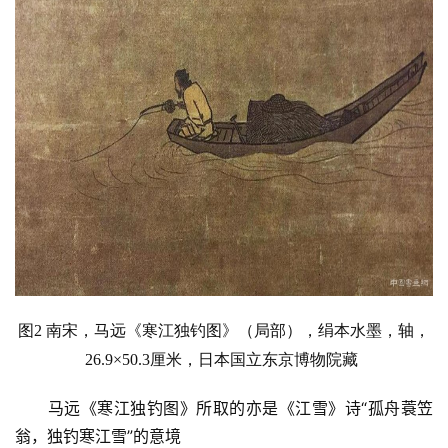
图2 南宋，马远
《寒江独钓图》（局部），绢本水墨，轴，
26.9×50.3厘米，日本国立东京博物院藏
马远《寒江独钓图》所取的亦是《江雪》诗“孤舟蓑笠
翁，
独钓寒江雪
”的意境