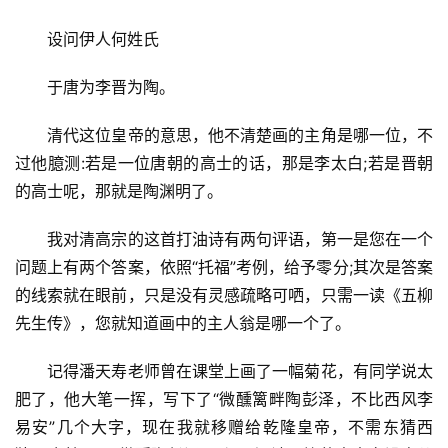
设问伊人何姓氏
于唐为李晋为陶。
清代这位皇帝的意思，他不清楚画的主角是哪一位，不
过他臆测:若是一位唐朝的高士的话，那是李太白;若是晋朝
的高士呢，那就是陶渊明了。
我对清高宗的这首打油诗有两句评语，第一是您在一个
问题上有两个答案，依照“托福”考例，给予零分;其次是答案
的线索就在眼前，只是没有灵感疏略可哂，只需一读《五柳
先生传》，您就知道画中的主人翁是哪一个了。
记得潘天寿老师曾在课堂上画了一幅菊花，有同学说太
肥了，他大笔一挥，写下了“微醺篱畔陶彭泽，不比西风李
易安”几个大字，现在我就移赠给乾隆皇帝，不需东猜西