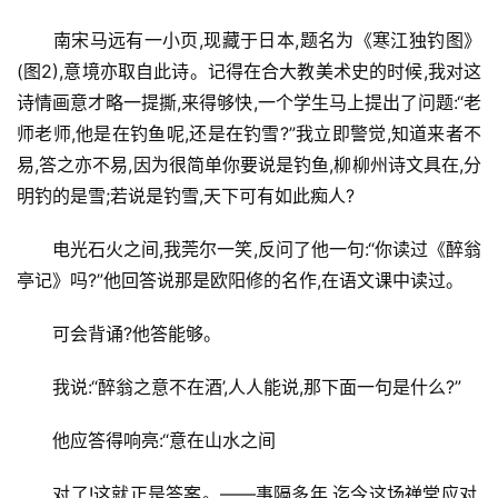
南宋马远有一小页,现藏于日本,题名为《寒江独钓图》
(图2),意境亦取自此诗。记得在合大教美术史的时候,我对这
诗情画意才略一提撕,来得够快,一个学生马上提出了问题:“老
师老师,他是在钓鱼呢,还是在钓雪?”我立即警觉,知道来者不
易,答之亦不易,因为很简单你要说是钓鱼,柳柳州诗文具在,分
明钓的是雪;若说是钓雪,天下可有如此痴人?
电光石火之间,我莞尔一笑,反问了他一句:“你读过《醉翁
亭记》吗?”他回答说那是欧阳修的名作,在语文课中读过。
可会背诵?他答能够。
我说:“醉翁之意不在酒’,人人能说,那下面一句是什么?”
他应答得响亮:“意在山水之间
对了!这就正是答案。――事隔多年,迄今这场禅堂应对,