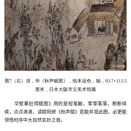
图7
（
右
）
清，
华
《秋声赋图》，纸本设色，轴，
93.
7×11
3.5
厘米，日本大阪市立美术馆藏
华堑摹肚锷赋图》用的是短笔触，零零落落，断断续
续，点点滴滴，读欧阳修《秋声赋》若能并观此图，必更能
领悟时序中大自然玄妙之音。