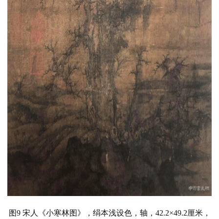
图9 宋人
《小寒林图》，
绢本浅设色，轴，42.2×49.2厘米，