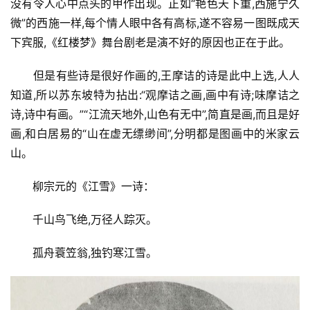
没有令人心中点头的甲作出现。正如“艳色天下重,西施宁久
微”的西施一样,每个情人眼中各有高标,遂不容易一图既成天
下宾服,《红楼梦》舞台剧老是演不好的原因也正在于此。
但是有些诗是很好作画的,王摩诘的诗是此中上选,人人
知道,所以苏东坡特为拈出:“观摩诘之画,画中有诗;味摩诘之
诗,诗中有画。”“江流天地外,山色有无中”,简直是画,而且是好
画,和白居易的“山在虚无缥缈间”,分明都是图画中的米家云
山。
柳宗元的《江雪》一诗：
千山鸟飞绝,万径人踪灭。
孤舟蓑笠翁,独钓寒江雪。