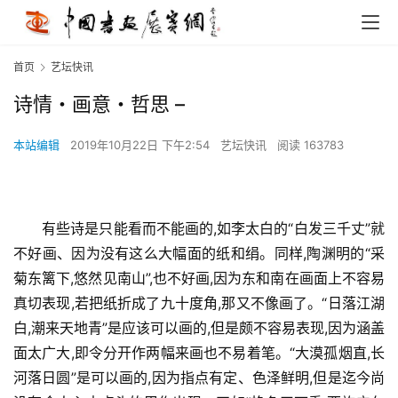
首页
艺坛快讯
诗情・画意・哲思 –
本站编辑
2019年10月22日 下午2:54
艺坛快讯
阅读 163783
有些诗是只能看而不能画的,如李太白的“白发三千丈”就
不好画、因为没有这么大幅面的纸和绢。同样,陶渊明的“采
菊东篱下,悠然见南山”,也不好画,因为东和南在画面上不容易
真切表现,若把纸折成了九十度角,那又不像画了。“日落江湖
白,潮来天地青”是应该可以画的,但是颇不容易表现,因为涵盖
面太广大,即令分开作两幅来画也不易着笔。“大漠孤烟直,长
河落日圆”是可以画的,因为指点有定、色泽鲜明,但是迄今尚