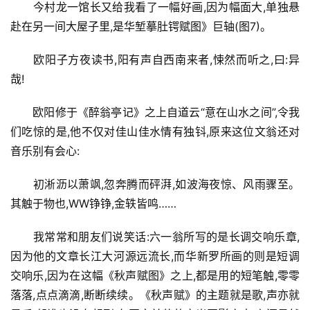
今村龙一馆长又给我看了一幅好画,因为幅面大,单独悬
赴在另一间大屋子里,是华堑摹肚锷赋图》巨轴(图7)。
欧阳子方夜读书,阳有声自西南来者,悚然而听之,曰:异
哉!
欧阳修于《醉翁亭记》之上自道云“意在山水之间”,令我
们吃惊的是,他不仅对佳山佳水情有独钭,原来这位文翁还对
音乐别有会心:
初淅沥以萧飒,忽奔腾而砰湃,如波海夜惊、风雨骤至。
其触于物也,WW铮铮,金轶皆鸣……
我常常和朋友们说笑话:六一翁所写的是长调交响乐章,
因为他的文章长江大河源远流长,而华新罗所画的则是短调
交响乐,因为在这幅《秋声赋图》之上,都是用的短笔触,零零
落落,点点滴滴,断断续续。《秋声赋》的主题就是歌,声亦就