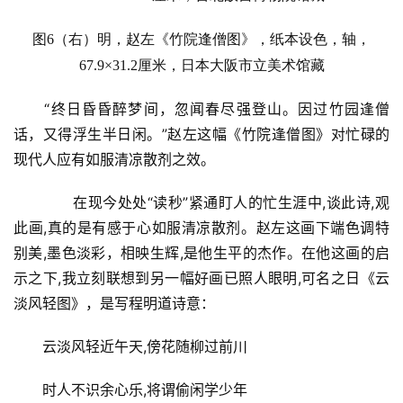
體
字
图6
（
右
）
明，
赵左
《竹院逢僧图》，纸本设色，轴，
一
67.9×3
1.2
厘米，日本大阪市立美术馆藏
百
例
“终日昏昏醉梦间，忽闻春尽强登山。因过竹园逢僧
话，又得浮生半日闲。”赵左这幅《竹院逢僧图》对忙碌的
现代人应有如服清凉散剂之效。
　　在现今处处“读秒”紧通盯人的忙生涯中,谈此诗,观
此画,真的是有感于心如服清凉散剂。赵左这画下端色调特
别美,墨色淡彩，相映生辉,是他生平的杰作。在他这画的启
示之下,我立刻联想到另一幅好画已照人眼明,可名之日《云
淡风轻图》，是写程明道诗意：
云淡风轻近午天,傍花随柳过前川
时人不识余心乐,将谓偷闲学少年