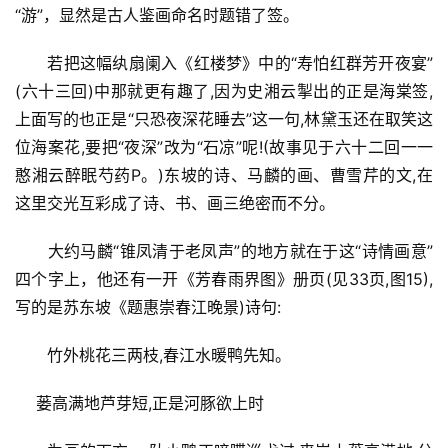
“游”，显然是古人鉴画命名时题错了签。
若把这幅纨扇阑入《红楼梦》中的“寿怕红群芳开夜宴”
(六十三回)中那就更有趣了,因为史湘云掣出的正是海棠签,
上面写的也正是“只恐夜深花睡去”这一句,林黛玉还在取笑这
位海案花,要把“夜深”改为“石凉”呢!(故事见于六十二回一一
憨湘云醉眠芍药P。)东坡的诗、马麟的画、曹雪芹的文,在
这里交光互彩成了诗、书、画三绝密而不分。
大约马麟“锥凤清于老凤声”的地方就在于这“诗情画意”
四个字上，他还有一开《芳春雨界图》册页(见33页,图15),
写的是苏东坡《题惠崇春江晚景)诗句:
竹外桃花三两枝,春江水暖鸭先知。
蒌高满地芦芽短,正是河豚欲上时