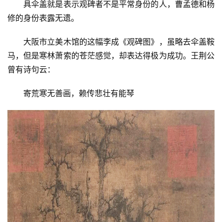
具伞盖就是表示观碑者不是平常身份的人，曹孟德和杨
修的身份表露无遗。
大阪市立美木馆的这幅李成《观碑图》，虽略去伞盖鞍
马，但是寒林萧索的苍茫感觉，却表达得极为成功。王荆公
曾有诗句云：
寄荒寒无善画，赖传悲壮有能琴