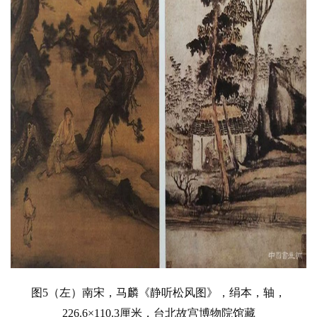
砚
边
夜
话
美
术
图
库
容
易
寫
錯
用
錯
图5
（
左
）
南宋，
马麟
《静听松风图》，绢本，轴，
的
226.6×110.3厘米，台北故宫博物院馆藏
繁