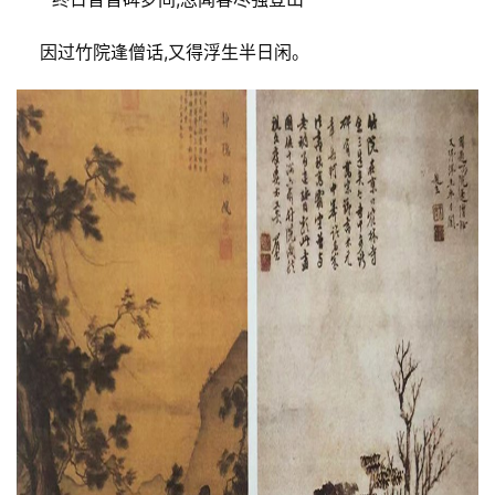
快
讯
 因过竹院逢僧话,又得浮生半日闲。
书
法
征
稿
学
术
研
究
法
书
欣
赏