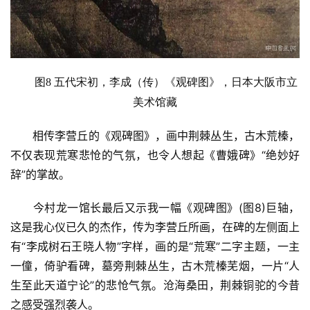
图8 五代宋初，李成
（
传
）
《观碑图》，
日本大阪市立
美术馆藏
相传李营丘的《观碑图》，画中荆棘丛生，古木荒榛，
不仅表现荒寒悲
怆的气氛，也令人想起《曹娥碑》
“绝妙好
辞”的掌故。
今村龙一馆长最后又示我一幅《观碑图》(图8)巨轴，
这是我心仪已久的杰作，传为李营丘所画，在碑的左侧面上
有“李成树石王晓人物”字样，画的是“荒寒”二字主题，一主
一僮，倚驴看碑，墓旁荆棘丛生，古木荒榛芜烟，一片“人
生至此天道宁论”的悲怆气氛。沧海桑田，荆棘铜驼的今昔
之感受强烈袭人。