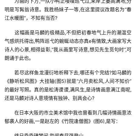
为画的下方,一队小鸭正唼喋巡弋过,来岸上蒌高满地,分
明是写髯翁诗意。我胜杨妹子一等,在这里提议改题名为“春
江水暖图”，不知有当否?
这幅画是马麟的极精品,不但把初春地气上升的潮温空
气感烘托得出,鸭阵巡弋的蜿蜒动态亦真e有情致,大画家写大
诗人的心景,相得益彰,“我从画里写诗意,想见先生觅句时”,可
朗诵于此也。
若尽这样鱼龙漫衍地析释下去,哪还有个完结?如马麟的
《静听松风图》大挂轴(图5)就是“六月卖松风,人间不知价”
的最好写照。真的是松涛谡谡,满风生,是诗情画意满江南呢,
还是马麟对诗人意境情有独钟、别具会心?
首
页
在日本大阪的市立美术馆中我也曾看到几幅诗情画意浓
郁袭人的好画,一是赵左的《竹院逢僧图》(图6),是写：
艺
坛
终日昏昏碑梦间,忽闻春尽强登山