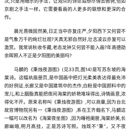
次,只是用暗示的手法，让观众的诗思遐想尽情去驰骋,恰如
京剧之手法一样，它需要看画的人更多的联想和更深的合
作。
晨光熹微固然美,日正当中亦复庄严,夕阳西下又何尝不
是气象万千的绚烂壮观?天真无邪自然好,壮志凌云亦复可以
激赏。我常说秋收冬藏,老态龙钟又何尝不能入画?年高德劭
余晖照人不正是夕阳图的美丽吗?
马麟的《秉烛夜游图》(见33页,图14)是写苏东坡的海
棠诗。这幅纨扇册页,是中国画中把灯光柔美表达得最充沛
的好例证,长廊又是中国建筑中的杰作,白粉是中国颜料中的
宠儿,和上胭脂真能把夜间海棠的娇艳堆垛得出,诗情画意,浓
得化不开。原来名称叫《秉烛夜游图》,可以商量,因为台北
故宫博物院另有一《秉烛夜游图》,系在王齐翰名下,马麟这
一幅可以改名为《海棠夜坐图》,因为睡袍阑册,海棠娇美,长
廊幽暗,明月高挂，正是苏诗写照。烛既不“秉”，又不夜