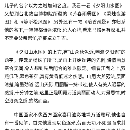
儿子的名字以为之增加知名度。我看一看《夕阳山水图》,
又想到台北故宫博物院所藏的《芳春雨霁图》《秉烛夜游
图》和《静听松风图》,另外还有一幅《暗香疏影》亦归系
他的名下,一幅幅都诗香浓郁,沁人心牌,看来马麟另有深境,并
不需要父亲帮忙,亦能卓立千古。
《夕阳山水图》的上方,有“山含秋色近,燕渡夕阳迟”的
题字，传云是杨妹子所书,是画上开始题诗的先例,诗情画意
密合无间,令人想到先后配合的难以敲定。细看江面之上,双
燕低飞,幕色苍茫,真有黄昏低迷之伤感。山用大斧劈法,层面
清楚,笔墨劲道,远山天际,用胭脂一抹带过,使人有美人迟幕的
感觉,十分钟之前,这里正是明霞万道美丽而动人,对景思情,时
空沧桑之感,悠然而至。
中国画家不像西方画家喜用油彩堆垛万道霞晖,他也自
有一番见解，首先他发现以色逐光,劳而无功,不如退而求其