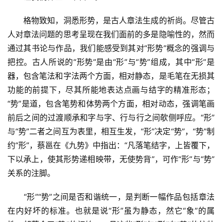
　　格物致知，洞悉形势，是古人章法生成的祈尚。尽管古
人对章法问题的思考呈现在我们面前的多是隐喻性的，然而
通过其书论与作品，我们能感受到其对“形势”概念的强调与
把控。古人所说的“形势”是由“形”与“势”组成，其中“形”是
器，包含笔法和字法两个方面，相对静态，是毛笔在无损其
功能的前提下，尽其所能地表达点画与结字的精准形态；
“势”是道，包含笔势和体势两个方面，相对动态，强调笔画
前后之间的过渡顺承和字与字、行与行之间欹侧呼应。“形”
首
与“势”二者之间互为表里，相互生发，“形”决定“势”，“势”制
页
约“形”，蔡邕在《九势》中指出：“凡落笔结字，上皆覆下，
下以承上，使其形势递相映带，无使势背”，可作“形”与“势”
艺
坛
关系的注脚。
快
讯
　　“形”“势”之间是否和谐统一，是判断一幅作品包括章法
在内好坏的标准。也就是说“形”虽为静态，然它“象”的属