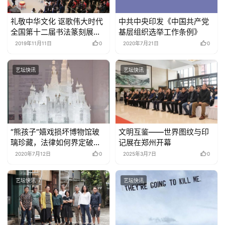
礼敬中华文化 讴歌伟大时代
中共中央印发《中国共产党
全国第十二届书法篆刻展览
基层组织选举工作条例》
篆书篆刻刻字展开幕式在山
2019年11月11日
0
2020年7月21日
0
东济南举行 –
艺坛快讯
艺坛快讯
“熊孩子”嬉戏损坏博物馆玻
文明互鉴——世界图纹与印
璃珍藏，法律如何界定破坏
记展在郑州开幕
展品？
2020年7月12日
0
2025年3月7日
0
艺坛快讯
艺坛快讯