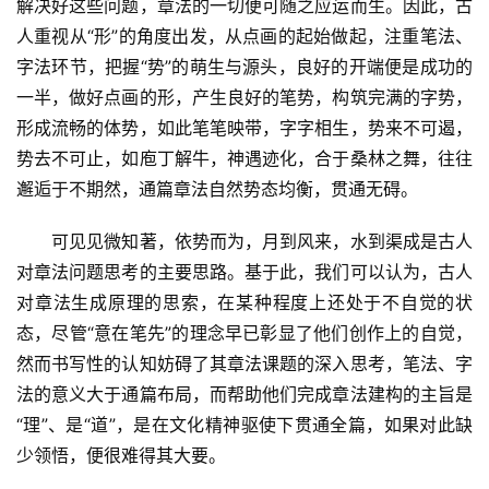
解决好这些问题，章法的一切便可随之应运而生。因此，古
话
人重视从“形”的角度出发，从点画的起始做起，注重笔法、
美
字法环节，把握“势”的萌生与源头，良好的开端便是成功的
术
一半，做好点画的形，产生良好的笔势，构筑完满的字势，
图
形成流畅的体势，如此笔笔映带，字字相生，势来不可遏，
库
势去不可止，如庖丁解牛，神遇迹化，合于桑林之舞，往往
邂逅于不期然，通篇章法自然势态均衡，贯通无碍。
容
易
　　可见见微知著，依势而为，月到风来，水到渠成是古人
寫
对章法问题思考的主要思路。基于此，我们可以认为，古人
錯
对章法生成原理的思索，在某种程度上还处于不自觉的状
用
态，尽管“意在笔先”的理念早已彰显了他们创作上的自觉，
錯
的
然而书写性的认知妨碍了其章法课题的深入思考，笔法、字
繁
法的意义大于通篇布局，而帮助他们完成章法建构的主旨是
體
“理”、是“道”，是在文化精神驱使下贯通全篇，如果对此缺
字
少领悟，便很难得其大要。
一