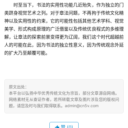
百
　　时至当下，书法的实用性功能几近殆失，作为独立的门
例
类跻身视觉艺术之列。对于章法问题，不再拘于传统文化精
神以及实用性的约束，它的可能性包括其他艺术学科、视觉
美学、形式构成原理的广泛借鉴以及传统优良程式的多维理
解，让章法的探索前景变得更为辽阔，我们这个时代超越前
人的可能在此，因为书法的独立性意义，因为传统观念外延
的扩大乃至颠覆可能。
原文出处：
本平台以弘扬中华优秀传统文化为宗旨，部分文章源自网络。
网络素材无从查证作者，若所转载文章及图片涉及您的版权问
题，请您及时与我们取得联系。admin@cn5v.com
赞
(0)