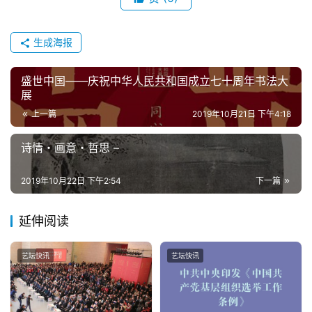
生成海报
盛世中国——庆祝中华人民共和国成立七十周年书法大
展
上一篇
2019年10月21日 下午4:18
诗情・画意・哲思 –
2019年10月22日 下午2:54
下一篇
延伸阅读
艺坛快讯
艺坛快讯