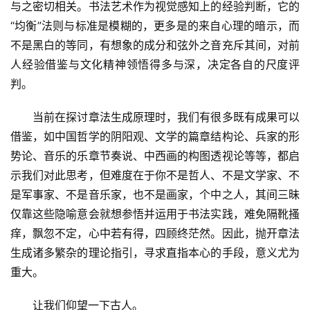
与之密切相关。书法艺术作为视觉感知上的经验判断，它的
“均衡”法则与标准是模糊的，更多是的来自心理的暗示，而
不是黑白的等同，有想象的成分和弦外之音充斥其间，对前
人经验借鉴与文化精神领悟得多与深，决定各自的尺度评
判。
　　当前在探讨章法生成原理时，我们有很多既有成果可以
借鉴，如中国哲学的阴阳观、文学的篇章结构论、兵家的形
势论、音乐的乐章节奏说、中西画的构图透视论等等，都启
示我们对此思考，但难度在于你不是哲人、不是文学家、不
是军事家、不是音乐家，也不是画家，个中之人，其间三昧
仅靠这些隐喻意会就想参悟并运用于书法实践，难免隔靴搔
痒，飘忽不定，心中若有得，四顾终茫然。因此，抛开章法
生成诸多繁杂的理论指引，寻求直指本心的手段，意义尤为
重大。
　　让我们仰望一下古人。