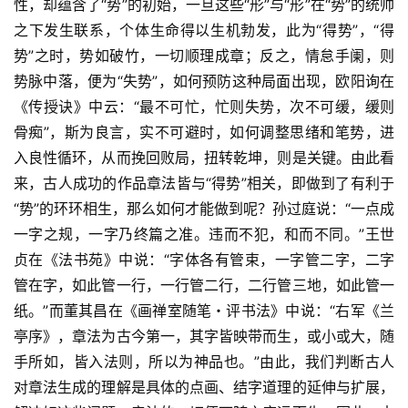
书
性，却蕴含了“势”的初始，一旦这些“形”与“形”在“势”的统帅
法
之下发生联系，个体生命得以生机勃发，此为“得势”，“得
征
势”之时，势如破竹，一切顺理成章；反之，情怠手阑，则
稿
势脉中落，便为“失势”，如何预防这种局面出现，欧阳询在
《传授诀》中云：“最不可忙，忙则失势，次不可缓，缓则
学
骨痴”，斯为良言，实不可避时，如何调整思绪和笔势，进
术
入良性循环，从而挽回败局，扭转乾坤，则是关键。由此看
研
究
来，古人成功的作品章法皆与“得势”相关，即做到了有利于
“势”的环环相生，那么如何才能做到呢？孙过庭说：“一点成
法
一字之规，一字乃终篇之准。违而不犯，和而不同。”王世
书
贞在《法书苑》中说：“字体各有管束，一字管二字，二字
欣
管在字，如此管一行，一行管二行，二行管三地，如此管一
赏
纸。”而董其昌在《画禅室随笔・评书法》中说：“右军《兰
亭序》，章法为古今第一，其字皆映带而生，或小或大，随
砚
手所如，皆入法则，所以为神品也。”由此，我们判断古人
边
对章法生成的理解是具体的点画、结字道理的延伸与扩展，
夜