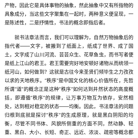
产物，因此它是具体事物的抽象，然此抽象中又有所指物的
具象成分，当这些文字聚集在一起时，两种意义便呈现，一
是陈述性，二是抒情性，书法的概念即指后者。
　　就书法章法而言，我们可以理解为，自然万物抽象后的
指代者――文字，被搬到了纸面上，纸成了世界、成了国
土，文字成了山川河流、芸芸众生、花草鱼虫，而书写者便
是纸上江山的君王。君王需要完好地安顿好诸物从而统领一
纸河山，如何做到？这就是古往今来圣贤们倾毕生之力孜孜
以求的天地秩序。“秩序”是中国文化的核心价值所在，先哲
所谓“道”的概念正是这种“秩序”如何达到井然状态的高度概
括，即遵循“秩序”的规律，让万事万物互为依存，安然相
处，达到相对稳定的状态――均衡。因此，书法章法的问题
归根到底就是探讨“秩序”的生成原理，就是黑白阴阳的均
衡，尽管不同书体、风貌所侧重的方面不同，然动静、轻
重、黑白、大小、长短、奇正、远近、浓淡、疏密等概念都