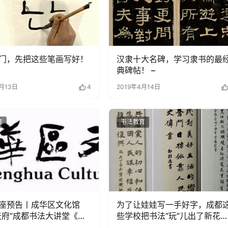
门，先把这些笔画写好！
汉隶十大名碑，学习隶书的最
典碑帖！ –
4月13日
4
2019年4月14日
育
书法教育
座预告丨成华区文化馆
为了让娃娃写一手好字，成都
天府”成都书法大讲堂《诗
些学校把书法“玩”儿出了新花
中的人文情怀》 –
–