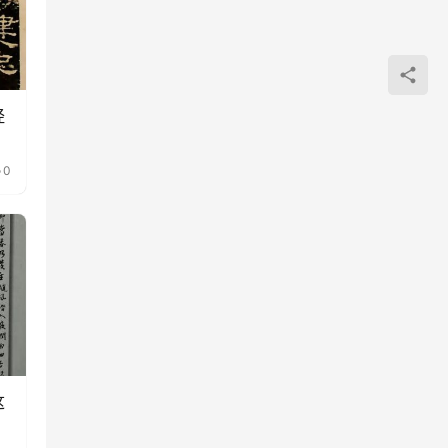
经
0
这
样