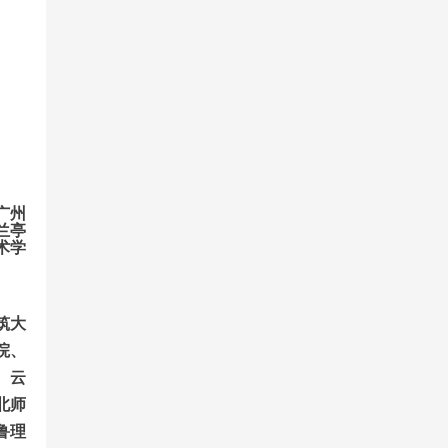
广州
兰亭
术学
筑大
院、
、云
北师
鲁理