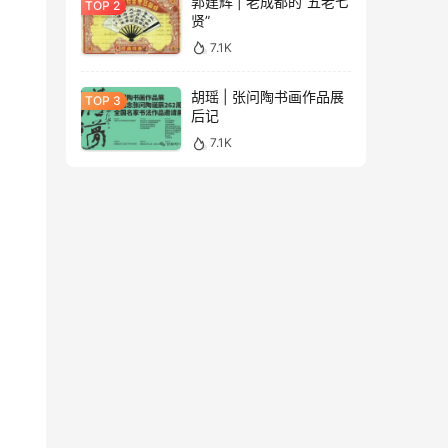
郭建辉 | 老成都的“五老七
贤”
7.1K
胡瑶 | 张问陶书画作品展
后记
7.1K