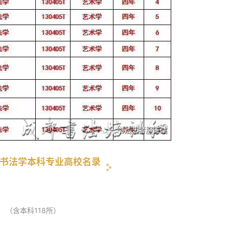
书法学本科专业高校名录
（
含
本科118所
）