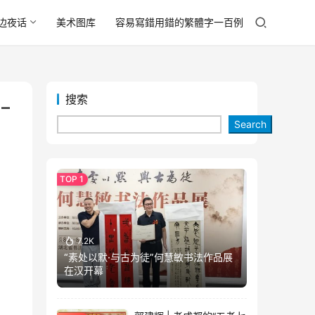
边夜话
美术图库
容易寫錯用錯的繁體字一百例
搜索
–
Search
7.2K
“素处以默·与古为徒”何慧敏书法作品展
在汉开幕