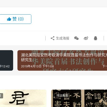
赞
(0)
生成海报
湖北美院段安然考取清华美院首届书法创作与研究
研究生
午12:42
2019年4月13日 下午1:08
下
育
书法教育