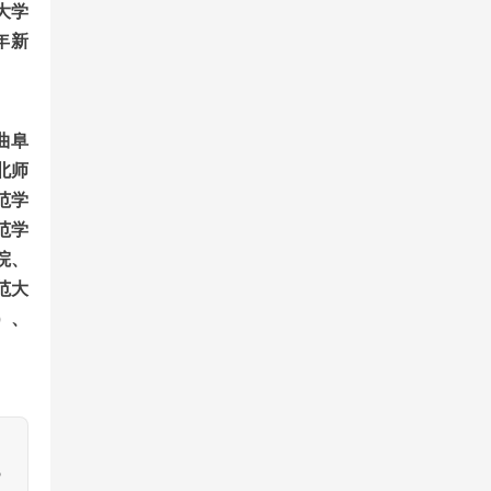
大学
年新
曲阜
北师
范学
范学
院、
范大
）、
，