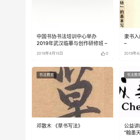
中国书协书法培训中心举办
隶书入
2019年武汉临摹与创作研修班 –
–
2019年4月15日
0
2019年
书法教育
书法教
邓散木 《草书写法》
公益讲
“翰墨
书画印