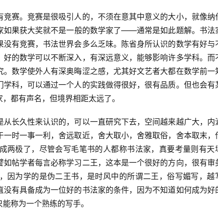
竞赛。竞赛是很吸引人的，不须在意其中意义的大小，就像纳
家如果获大奖就不是一般的数学家了――通常是如此题解。书法
果没有竞赛，书法世界会多么乏味。陈省身所认识的数学有好与
。好的数学可以不断深入，有深远意义，能够影响许多学科。而
究。数学使外人有深奥晦涩之感，尤其好文艺者大都在数学前一
门学科，可以通过一个人的实践做得很好，很有品质。但也会有
家，都有声名，但境界相距太远了。
从长久性来认识的，可以一直研究下去，空间越来越广大，内
于一时一事一利，舍远取近，舍大取小，舍雅取俗，舍本取末，
成两极了，尽管会写毛笔书的人都称书法家，真要考量则有天
譬如帖学者每言必称学习二王，这本是一个很好的方向，很有审
，因为学的是伪二王书，是时风中的所谓二王，俗写媚写，越
直没有具备成为一位好的书法家的条件，因为不知道如何成为好
只能称为一个熟练的写手。