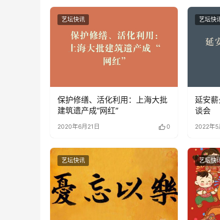
艺坛快讯
艺坛快
保护修缮、活化利用：上海大批
延安薪
建筑遗产成“网红”
谈会
2020年6月21日
0
2022年
艺坛快讯
艺坛快