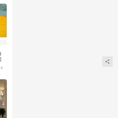
包
门
0