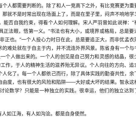
个人都需要判断的。除了和人一竞高下之外，有比竞赛更为重
，那就不是时常出现在场面上了，而是在里子里，闷声不响地学
，能否自我约束，得看个人如何理解。宋人严羽曾如此说禅：“
具正法眼，悟第一义。”书法也有大小，或境界或格局，总是要
皆非正也。”一个人投心力时日在此，总是要追正大，而非优孟衣
术的难处就在于自主于内，并不流连外界风景。陈省身有一个与
是一个人做出来的。一个人的创见是自己努力和灵感的结晶，很
的工作，于人的精神生活的滋养殆无异议。个人向往的方向、追
个人化了。每一个人都依己而行，除了具体实践的勤奋共性，余
自由度，也有很大的风险和陷阱――大好或大坏的结果。智永这
讨论数学？只能是一种独立的实践。很幸运，他们的独立达到
人如江海，有人如沟浍。都是自身使然。