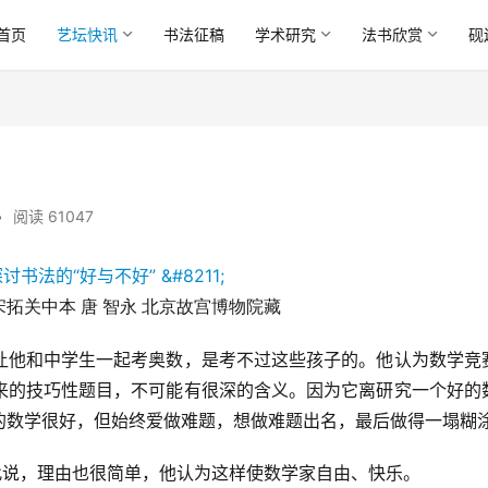
首页
艺坛快讯
书法征稿
学术研究
法书欣赏
砚
•
阅读 61047
宋拓关中本 唐 智永 北京故宫博物院藏
他和中学生一起考奥数，是考不过这些孩子的。他认为数学竞
来的技巧性题目，不可能有很深的含义。因为它离研究一个好的
的数学很好，但始终爱做难题，想做难题出名，最后做得一塌糊
说，理由也很简单，他认为这样使数学家自由、快乐。