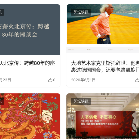
讯
艺坛快讯
火北京传：跨越80年的座
大地艺术家克里斯托辞世：他
裹过德国国会，还要包裹凯旋
5月23日
0
2020年6月1日
讯
艺坛快讯