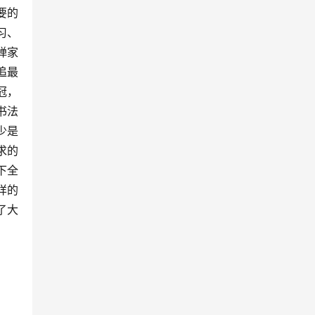
要的
习、
禅家
追最
冠，
书法
少是
求的
下全
样的
了大