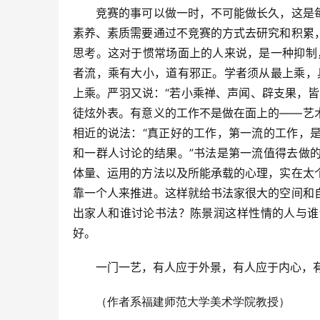
竞赛的事可以做一时，不可能做长久，这是每
素养、素质需要通过不竞赛的方式去研究和积累
思考。这对于惯常场面上的人来说，是一种抑制
者流，乘有大小，道有邪正。学者须从最上乘，
上乘。严羽又说：“若小乘禅、声闻、辟支果，
徒炫外表。有意义的工作不是做在面上的――艺
相近的说法：“真正好的工作，第一流的工作，
和一群人讨论的结果。”书法是第一流值得去做
体量、运用的方法以及所能承载的心理，实在太
靠一个人来推进。这样就给书法家很大的空间和
出家人和谁讨论书法？陈景润这样性情的人与谁
好。
一门一艺，有人应于外景，有人应于内心，有
（作者系福建师范大学美术学院教授）