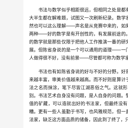
书法与数学似乎相距很远，但相同之处是都有
大半生都在解难题，试图又一次刷新纪录。数学
然也可以这么理解――声名是从竞赛中来的，如
两种――好的数学是有开创性的，有发展前途的
的数学就是那些仅限于把他人工作推演一番的研
展。但陈省身说的是一个可以通用的道理――一
人做得很不好，没有前景――尽管都可称为数学
书法也有如陈省身说的好与不好的分野。好是
来越丰富，审美价值越来越高。而不好则是算计
法之名而抹涂，笔下尽皆江湖恶俗之气。这就形
别。书法艺术自身没有问题，是人自身的问题。
值的矿藏，可以造就出好的书法家，但最终没有
糟。更有一些人虽勤于书写，也风雅规范，但一
法家，缺乏这方面品质的储备，因此到了终了，