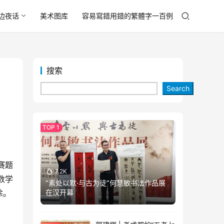
边夜话
美术图库
容易寫錯用錯的繁體字一百例
搜索
Search
赛题
7.2K
数学
“素处以默·与古为徒”何慧敏书法作品展
在汉开幕
涂。