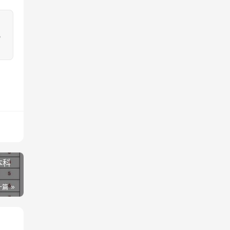
，
本科
一篇