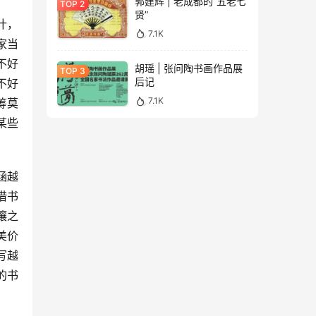
郭建辉 | 老成都的“五老七
贤”
什，
7.1K
家当
不好
胡瑶 | 张问陶书画作品展
后记
不好
7.1K
筹莫
某些
涵越
借书
壤之
美价
写越
的书