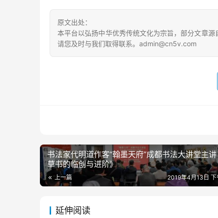
原文出处：
本平台以弘扬中华优秀传统文化为宗旨，部分文章源
请您及时与我们取得联系。admin@cn5v.com
书法家代明道作客“翰墨天府”成都书法大讲堂主讲
草书的临创与进阶》
上一篇
2019年4月13日 下
延伸阅读