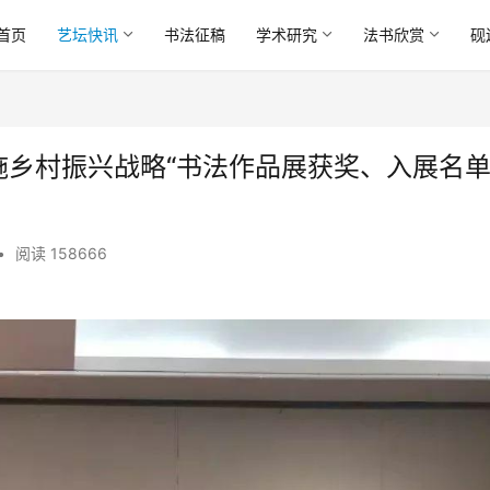
首页
艺坛快讯
书法征稿
学术研究
法书欣赏
砚
施乡村振兴战略“书法作品展获奖、入展名
•
阅读 158666