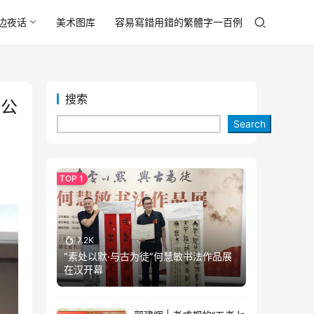
边夜话
美术图库
容易寫錯用錯的繁體字一百例
搜索
单公
Search
7.2K
“素处以默·与古为徒”何慧敏书法作品展
在汉开幕