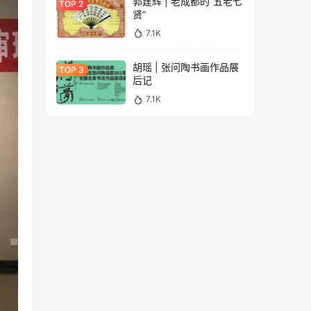
郭建辉 | 老成都的“五老七
贤”
7.1K
胡瑶 | 张问陶书画作品展
后记
7.1K