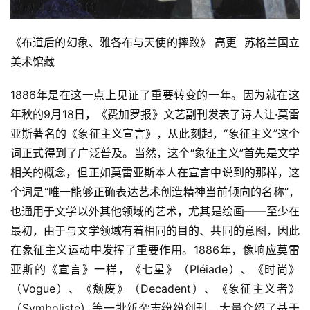
欣
赏
《布道后的幻象、雅各布与天使的摔跤》 高更  苏格兰国立
美术馆藏
砚
边
1886年是在这一点上见证了重要转变的一年。因为就在这
夜
年秋的9月18日，《费加罗报》文艺副刊发表了诗人让·莫雷
话
亚斯著名的《象征主义宣言》，从此刻起，“象征主义”这个
词正式得到了广泛普及。当然，这个“象征主义”首先是文学
美
相关的概念，但正如莫雷亚斯本人在宣言中说到的那样，这
术
图
个词是“唯一能够正确表达艺术创造精神当前倾向的名称”，
库
也通用于文学以外其他领域的艺术，尤其是绘画——至少在
最初，由于与文学领域有着相同的目的、共同的意图，因此
容
在象征主义运动中发挥了重要作用。1886年，像响应莫雷
易
亚斯的《宣言》一样，《七星》（Pléiade）、《时尚》
寫
（Vogue）、《颓废》（Decadent）、《象征主义者》
錯
（Symboliste）等一批新杂志纷纷创刊，大量介绍了基于