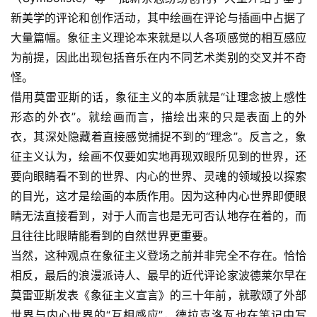
用
新美学的评论和创作活动，其中绘画在评论与插画中占据了
錯
的
大量篇幅。象征主义理论本来就是以人各项感觉的相互感应
繁
为前提，因此出现包括音乐在内不同艺术类别的交叉并不奇
體
怪。
字
借用莫雷亚斯的话，象征主义的本质就是“让理念披上感性
一
形态的外衣”。就绘画而言，描绘出来的只是表面上的外
百
衣，其深处隐藏着直接感觉捕捉不到的“理念”。反言之，象
例
征主义认为，绘画不仅要如实地再现双眼所见到的世界，还
要向眼睛看不到的世界、内心的世界、灵魂的领域投以探索
的目光，这才是绘画的本质作用。因为这种内心世界即便眼
睛无法直接看到，对于人而言也是无可否认地存在着的，而
且往往比眼睛能看到的自然世界更重要。
当然，这种观点在象征主义登场之前并非完全不存在。恰恰
相反，最后的浪漫派诗人、最早的近代评论家波德莱尔早在
莫雷亚斯发表《象征主义宣言》的三十年前，就歌颂了外部
世界与内心世界的“互相感应”，德拉克洛瓦也在笔记中写