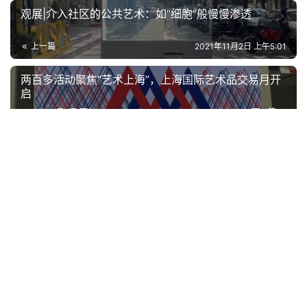
观展|介入社区的公共艺术：如“细胞”般慢慢渗透
上一篇
2021年11月2日 上午5:01
两百多活动聚焦“艺术上海”，上海国际艺术品交易月开
启
2021年11月2日 下午2:02
下一篇
延伸阅读
艺坛快讯
艺坛快讯
从“江山图画”读到时代人
“和文化——黄泉福雕塑艺术
物，中国美术馆举办建党百
展”在中国美术馆开幕
年展
2021年6月17日
0
2022年9月5日
0