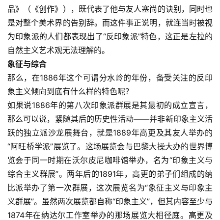
品》（《创作》），既代表了他与友人塞尚的诀别，同时也
是对整个美术界的告别辞。而这件事正说明，就连当时被视
为印象派的人们都表现出了“反印象派”特色，这正是左拉的
自然主义艺术观无法理解的。
象征与综合
那么，在1886年这个可谓分水岭的年份，备受关注的反印
象主义倾向到底有什么样的特色呢？
如果说1886年的第八次印象派群展是其最初的成立宣言，
那么可以说，紧随其后的历史性活动——并非新印象主义活
跃的独立派沙龙展舞台，就是1889年高更及其友人举办的
“阿旺桥学派”展览了。这场展览会与巴黎大操大办的世界博
览会于同一时期在沃尔皮尼咖啡馆举办，名为“印象主义与
综合主义群展”。两年后的1891年，高更的弟子们组成的纳
比派举办了第一次群展，这次展览名为“象征主义与印象主
义群展”。虽然两次展览都自称“印象主义”，但其内容至少与
首
页
1874年在纳达尔工作室举办的那场展览大相径庭。高更及