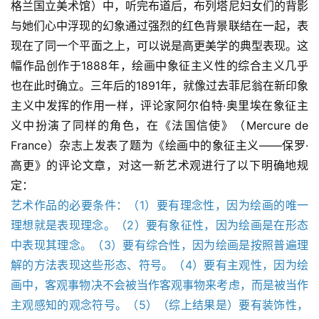
格兰国立美术馆）中，听完布道后，布列塔尼妇女们的背影
与她们心中浮现的幻象通过强烈的红色背景联结在一起，表
现在了同一个平面之上，可以说是高更美学的典型表现。这
幅作品创作于1888年，绘画中象征主义性的综合主义几乎
也在此时确立。三年后的1891年，就像过去菲尼翁在新印象
主义中发挥的作用一样，评论家阿尔伯特·奥里埃在象征主
义中扮演了同样的角色，在《法国信使》（Mercure de 
France）杂志上发表了题为《绘画中的象征主义——保罗·
高更》的评论文章，对这一新艺术观进行了以下明确地规
定：
艺术作品的必要条件：（1）要有理念性，因为绘画的唯一
理想就是表现理念。（2）要有象征性，因为绘画是在形态
中表现其理念。（3）要有综合性，因为绘画是按照普遍理
解的方法表现这些形态、符号。（4）要有主观性，因为绘
画中，客观事物决不会被当作客观事物来考虑，而是被当作
主观感知的观念符号。（5）（综上结果是）要有装饰性，