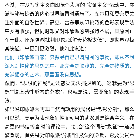
不过，在从写实主义向印象派发展的“实证主义”运动中，充
满神秘与惊奇的内心世界被暂时遗忘了。库尔贝和莫奈更关
注外面的自然世界；高更、雷东等从印象派的色彩表现手法
中多有收获，但同时却又对印象派感到强烈不满，其原因正
在于此。雷东强烈批判印象派的“天花板太低”，即世界观极
其狭隘。高更则更激烈，他如此说道：
他们（印象派画家）只探寻自己眼睛周围的事物，却从不想
深入到神秘的思想之中。那完全是肤浅的、完全是物质的、
充满媚态的艺术。那里面没有思想。
然而，“思想的神秘”是凭感觉无法捕捉到的。这就要为“思
想”“披上感性形态的外衣”，也就是说，需要象征的表现手
法。
如果说印象派为再现自然而动用的武器是“色彩分割”，那么
可以说，高更为表现象征性而动用的武器则是综合主义。在
高更的书信等当时的评论中，“综合”这个词与“象征”一道频
繁登场，首先是对印象派“分析”性技法的逆反，它要尝试重