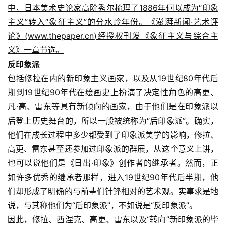
中，日本美术史论家高阶秀尔梳理了1886年何以成为“印象
主义”转入“象征主义”的分水岭年份。《澎湃新闻·艺术评
论》(www.thepaper.cn)经授权刊发《象征主义与综合主
义》一章节选。
反印象派
包括修拉在内的新印象主义画家，以及从19世纪80年代后
期到19世纪90年代在绘画史上扮演了决定性角色的高更、
凡·高、雷东等具有新倾向的画家，由于他们是在印象派以
后登上历史舞台的，所以一般被统称为“后印象派”。确实，
他们在成长过程中多少都受到了印象派美学的影响，修拉、
高更、雷东甚至还参加过印象派的群展，从这个意义上讲，
也可以说他们是《日出·印象》创作者的继承者。然而，正
如许多优秀的继承者那样，进入19世纪90年代后半期，他
们却形成了明确的与前辈们针锋相对的艺术观。实事求是地
说，与其称他们为“后印象派”，不如说是“反印象派”。
因此，修拉、西涅克、高更、雷东以及“转向”新印象派的毕