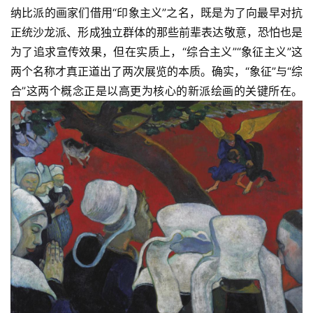
纳比派的画家们借用“印象主义”之名，既是为了向最早对抗
艺
正统沙龙派、形成独立群体的那些前辈表达敬意，恐怕也是
坛
为了追求宣传效果，但在实质上，“综合主义”“象征主义”这
快
两个名称才真正道出了两次展览的本质。确实，“象征”与“综
讯
合”这两个概念正是以高更为核心的新派绘画的关键所在。
书
法
征
稿
学
术
研
究
法
书