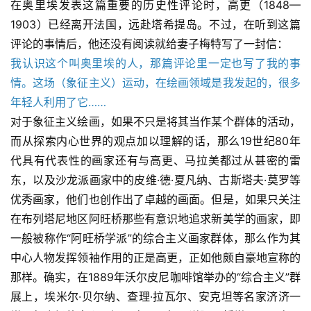
在奥里埃发表这篇重要的历史性评论时，高更（1848—
1903）已经离开法国，远赴塔希提岛。不过，在听到这篇
评论的事情后，他还没有阅读就给妻子梅特写了一封信：
我认识这个叫奥里埃的人，那篇评论里一定也写了我的事
情。这场（象征主义）运动，在绘画领域是我发起的，很多
年轻人利用了它……
对于象征主义绘画，如果不只是将其当作某个群体的活动，
而从探索内心世界的观点加以理解的话，那么19世纪80年
代具有代表性的画家还有与高更、马拉美都过从甚密的雷
东，以及沙龙派画家中的皮维·德·夏凡纳、古斯塔夫·莫罗等
优秀画家，他们也创作出了卓越的画面。但是，如果只关注
在布列塔尼地区阿旺桥那些有意识地追求新美学的画家，即
一般被称作“阿旺桥学派”的综合主义画家群体，那么作为其
中心人物发挥领袖作用的正是高更，正如他颇自豪地宣称的
那样。确实，在1889年沃尔皮尼咖啡馆举办的“综合主义”群
展上，埃米尔·贝尔纳、查理·拉瓦尔、安克坦等名家济济一