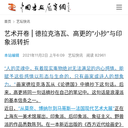
首页
艺坛快讯
艺术开卷 | 德拉克洛瓦、高更的“小抄”与印
象派转折
本站编辑
2021年11月2日 上午6:09
艺坛快讯
阅读 82961
“人的灵魂中，有着现实事物绝对无法满足的内心感情。能
赋予这些感情以形态与生命的，只有画家或诗人的想象
力。”
画家德拉克洛瓦从《论德国》中摘抄下这句话。后
来，高更将同一句话摘抄在自己的笔记中。这句话是浪漫派
的基本信条之一。
近日，
“从莫奈、博纳尔到马蒂斯—法国现代艺术大展”
正在
上海东一美术馆展出，印象派、后印象派、象征主义、野兽
派的作品悉数陈列。在一本新近出版的《西方近代绘画史》