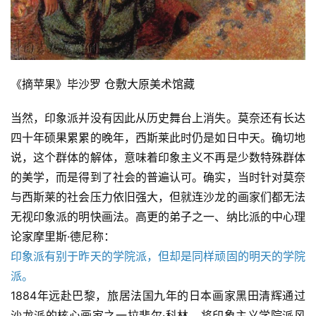
《摘苹果》毕沙罗 仓敷大原美术馆藏
当然，印象派并没有因此从历史舞台上消失。莫奈还有长达
四十年硕果累累的晚年，西斯莱此时仍是如日中天。确切地
说，这个群体的解体，意味着印象主义不再是少数特殊群体
的美学，而是得到了社会的普遍认可。确实，当时针对莫奈
与西斯莱的社会压力依旧强大，但就连沙龙的画家们都无法
无视印象派的明快画法。高更的弟子之一、纳比派的中心理
论家摩里斯·德尼称：
印象派有别于昨天的学院派，但却是同样顽固的明天的学院
派。
1884年远赴巴黎，旅居法国九年的日本画家黑田清辉通过
沙龙派的核心画家之一拉斐尔·科林，将印象主义学院派风