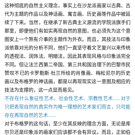
这种彻底的自然主义理念，事实上在沙龙派画家以古典、古
代为主题的作品以及神话画、寓言画、历史画等作品中被延
续了下来。当然，在继承了新古典主义源流的学院派旗手们
那里，即便他们有如实再现自然的意图，也必须先为这个意
图安上一个煞有介事的主题作为外衣。而且，其技法与印象
派依靠对光的分析不同，他们一直坚守着文艺复兴以来传统
的透视法、润饰法、明暗法，因此其表现风格与印象派完全
不同。但让法兰西第二帝国、第三共和国治理下的巴黎市民
赞叹不已的卡罗勒斯·杜兰所绘的肖像画、梅松尼尔的历史
画以及布格罗的神话画，都是以再现现实这一意图及相应的
技法为支撑的，这一点显而易见。
不存在什么象征性艺术、社会性艺术、宗教性艺术……对于
只把表现自然的真实作为唯一理想的艺术家们而言，只可能
存在再现自然的艺术……
对于布格罗的这句话，至少在其反映的理念方面，无论是库
尔贝还是印象派的画家们应该都不会有异议。而且，正如伯