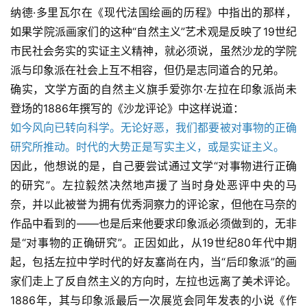
纳德·多里瓦尔在《现代法国绘画的历程》中指出的那样，
如果学院派画家们的这种“自然主义”艺术观是反映了19世纪
市民社会务实的实证主义精神，就必须说，虽然沙龙的学院
派与印象派在社会上互不相容，但仍是志同道合的兄弟。
确实，文学方面的自然主义旗手爱弥尔·左拉在印象派尚未
登场的1886年撰写的《沙龙评论》中这样说道：
如今风向已转向科学。无论好恶，我们都要被对事物的正确
研究所推动。时代的大势正是写实主义，或是实证主义。
因此，他想说的是，自己要尝试通过文学“对事物进行正确
的研究”。左拉毅然决然地声援了当时身处恶评中央的马
奈，并以此被誉为拥有优秀洞察力的评论家，但他在马奈的
作品中看到的——也是后来他要求印象派必须做到的，无非
是“对事物的正确研究”。正因如此，从19世纪80年代中期
起，包括左拉中学时代的好友塞尚在内，当“后印象派”的画
家们走上了反自然主义的方向时，左拉也远离了美术评论。
1886年，其与印象派最后一次展览会同年发表的小说《作