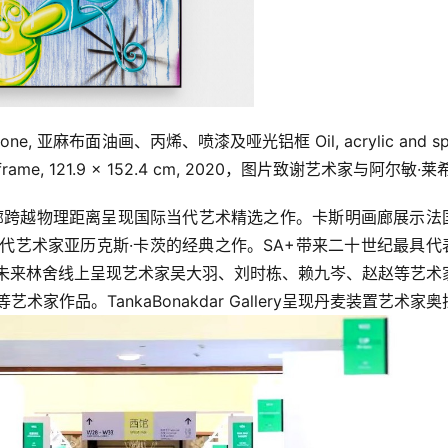
one, 亚麻布面油画、丙烯、喷漆及哑光铝框 Oil, acrylic and spr
minum frame, 121.9 x 152.4 cm, 2020，图片致谢艺术家与阿尔敏·莱
家画廊跨越物理距离呈现国际当代艺术精选之作。卡斯明画廊展示法
代艺术家亚历克斯·卡茨的经典之作。SA+带来二十世纪最具代
大未来林舍线上呈现艺术家吴大羽、刘时栋、赖九岑、赵赵等艺术
作品。TankaBonakdar Gallery呈现丹麦装置艺术家奥