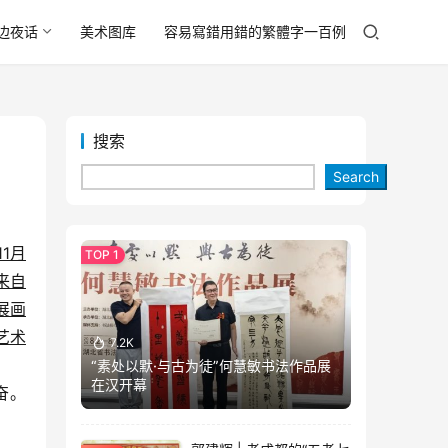
边夜话
美术图库
容易寫錯用錯的繁體字一百例
搜索
Search
1月
来自
展画
艺术
7.2K
“素处以默·与古为徒”何慧敏书法作品展
在汉开幕
奋。