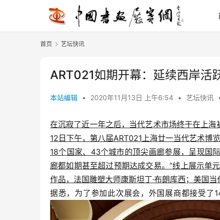
首页
艺坛快讯
ART021如期开幕：延续西岸
本站编辑
•
2020年11月13日 上午6:54
•
艺坛快讯
在沉寂了近一年之后，当代艺术市场终于在上海
12日下午，第八届ART021上海廿一当代艺术
18个国家、43个城市的顶尖画廊参展，呈现
廊都如期甚至超过预期达成交易。“线上展示单元”
作品，法国雕塑大师康斯坦丁·布朗库西；美国当
据悉，为了参加此次展会，外国展商都接受了1