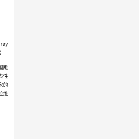
ay 
希
国雕
表性
家的
拉维