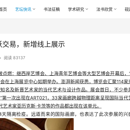
首页
艺坛快讯
书法征稿
学术研究
法书欣赏
砚
活跃交易，新增线上展示
•
阅读 83137
被点燃：继西岸艺博会、上海青年艺博会等大型艺博会开幕后，1
博览会在上海展览中心如期举办。澎湃新闻获悉，博览会汇聚114家
国际知名及新晋艺术家的当代艺术与设计作品。展会首日，不少参
第一次出现在ART021，33家画廊跨越物理距离呈现国际当代
代艺术家亚历克斯·卡茨等的作品都出现在该单元。
4天隔离检疫。远道而来的国际画廊，也表达了此次参展的兴