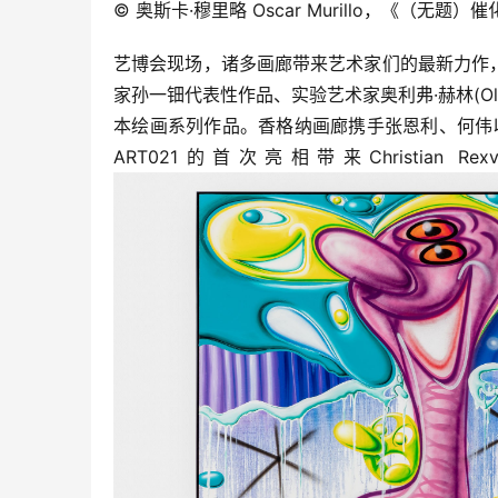
© 奥斯卡·穆里略 Oscar Murillo，《（无题）催化
艺博会现场，诸多画廊带来艺术家们的最新力作，
家孙一钿代表性作品、实验艺术家奥利弗·赫林(Oli
本绘画系列作品。香格纳画廊携手张恩利、何伟以绘
ART021的首次亮相带来Christian Rexvan