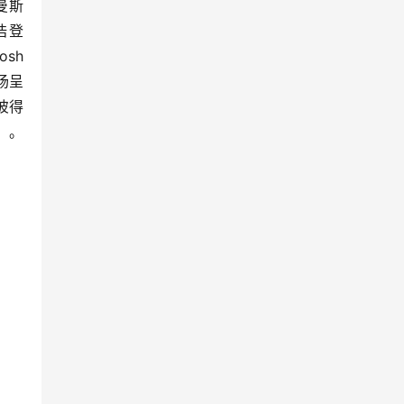
尔曼斯
浩登
sh 
场呈
的彼得
注。