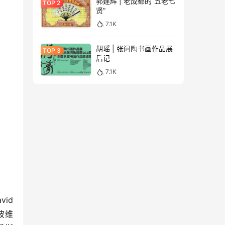
郭建辉 | 老成都的“五老七
贤”
7.1K
胡瑶 | 张问陶书画作品展
后记
7.1K
d 
波维