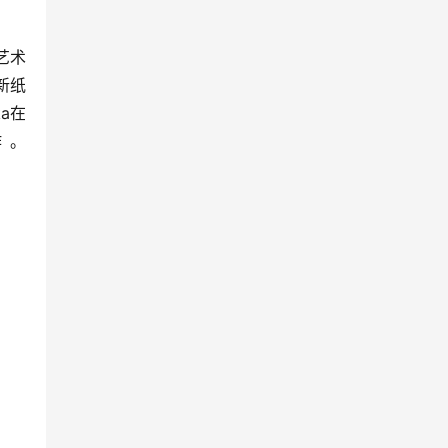
艺术
新纸
a在
新作。