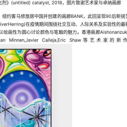
剂》(untitled) catalyst, 2018，图片致谢艺术家与卓纳画廊
纽约客马修旅居中国并创建的画廊BANK，此回呈现90后新锐
verHerring)在疫情期间围绕社交互动、人际关系及实验性的最
画性为圆心讨论颜色与笔触的魅力。香港画廊Aishonanzuk
 Minnen,Javier Calleja,Eric Shaw等艺术家的