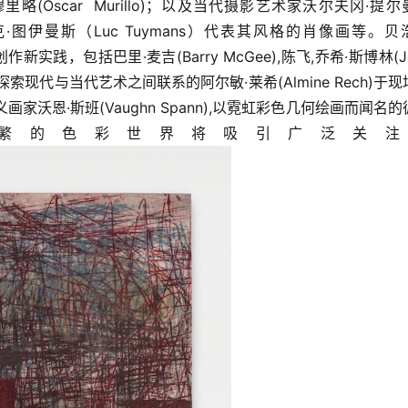
穆里略(Oscar  Murillo)；以及当代摄影艺术家沃尔夫冈·提
大师吕克·图伊曼斯（Luc Tuymans）代表其风格的肖像画等。贝
实践，包括巴里·麦吉(Barry McGee),陈飞,乔希·斯博林(Jo
探索现代与当代艺术之间联系的阿尔敏·莱希(Almine Rech)于现
主义画家沃恩·斯班(Vaughn Spann),以霓虹彩色几何绘画而闻名
ey)等，纷繁的色彩世界将吸引广泛关