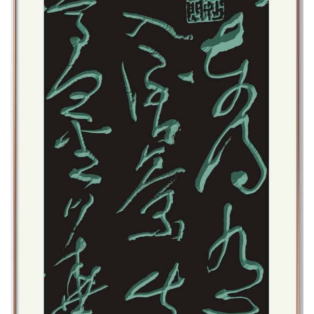
體
字
一
百
例