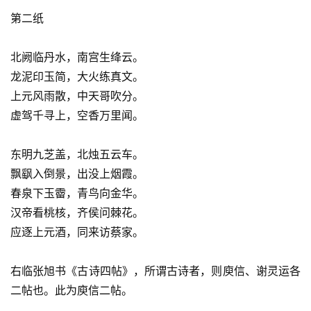
第二纸
北阙临丹水，南宫生绛云。
龙泥印玉简，大火练真文。
上元风雨散，中天哥吹分。
虚驾千寻上，空香万里闻。
东明九芝盖，北烛五云车。
飘飖入倒景，出没上烟霞。
春泉下玉霤，青鸟向金华。
汉帝看桃核，齐侯问棘花。
应逐上元酒，同来访蔡家。
右临张旭书《古诗四帖》，所谓古诗者，则庾信、谢灵运各
二帖也。此为庾信二帖。