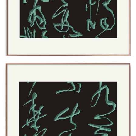
快
讯
书
法
征
稿
学
术
研
究
法
书
欣
赏