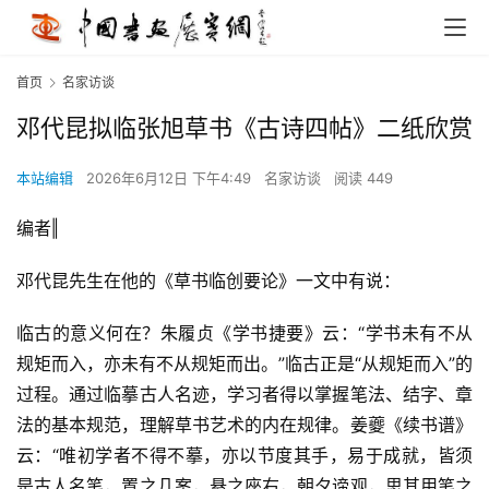
首页
名家访谈
邓代昆拟临张旭草书《古诗四帖》二纸欣赏
本站编辑
2026年6月12日 下午4:49
名家访谈
阅读 449
编者‖
邓代昆先生在他的《草书临创要论》一文中有说：
临古的意义何在？朱履贞《学书捷要》云：“学书未有不从
规矩而入，亦未有不从规矩而出。”临古正是“从规矩而入”的
过程。通过临摹古人名迹，学习者得以掌握笔法、结字、章
法的基本规范，理解草书艺术的内在规律。姜夔《续书谱》
云：“唯初学者不得不摹，亦以节度其手，易于成就，皆须
是古人名笔，置之几案，悬之座右，朝夕谛观，思其用笔之