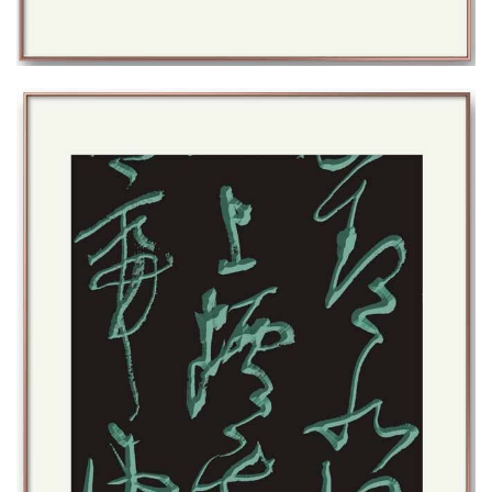
首
页
艺
坛