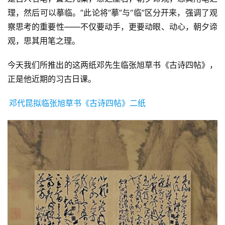
理，然后可以摹临。”此论将“摹”与“临”区分开来，强调了观
察思考的重要性——不仅要动手，更要动眼、动心，朝夕谛
观，思其用笔之理。
今天我们所推出的这两纸邓先生临张旭草书《古诗四帖》，
正是他近期的习古日课。
邓代昆拟临张旭草书《古诗四帖》二纸