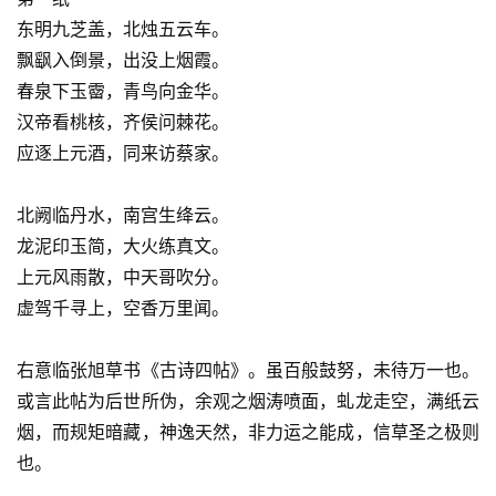
东明九芝盖，北烛五云车。
飘飖入倒景，出没上烟霞。
春泉下玉霤，青鸟向金华。
汉帝看桃核，齐侯问棘花。
应逐上元酒，同来访蔡家。
北阙临丹水，南宫生绛云。
龙泥印玉简，大火练真文。
上元风雨散，中天哥吹分。
虚驾千寻上，空香万里闻。
右意临张旭草书《古诗四帖》。虽百般鼓努，未待万一也。
或言此帖为后世所伪，余观之烟涛喷面，虬龙走空，满纸云
烟，而规矩暗藏，神逸天然，非力运之能成，信草圣之极则
也。