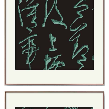
砚
边
夜
话
美
术
图
库
容
易
寫
錯
用
錯
的
繁