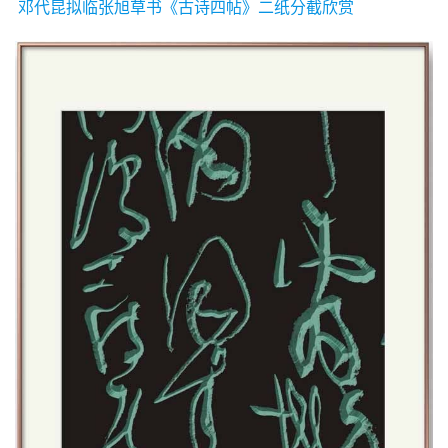
邓代昆拟临张旭草书《古诗四帖》二纸分截欣赏