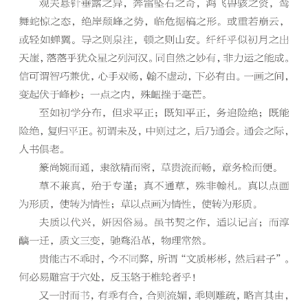
快
讯
书
法
征
稿
学
术
研
究
法
书
欣
赏