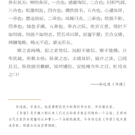
砚
边
夜
话
美
术
图
库
容
易
寫
錯
用
錯
的
繁