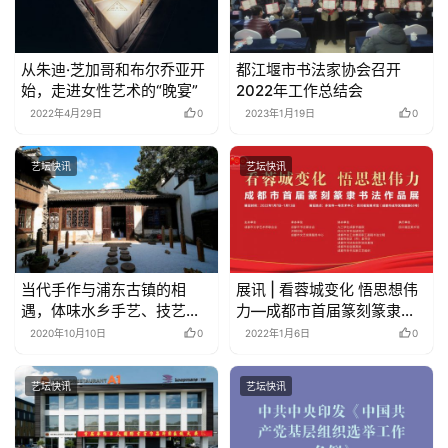
从朱迪·芝加哥和布尔乔亚开
都江堰市书法家协会召开
始，走进女性艺术的“晚宴”
2022年工作总结会
2022年4月29日
0
2023年1月19日
0
艺坛快讯
艺坛快讯
当代手作与浦东古镇的相
展讯 | 看蓉城变化 悟思想伟
遇，体味水乡手艺、技艺与
力—成都市首届篆刻篆隶书
文艺……
法作品展
2020年10月10日
0
2022年1月6日
0
艺坛快讯
艺坛快讯