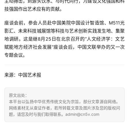
主动搏击，到源头饮水、与时代同行，为建设文化强国和科
话
技强国作出艺术应有的贡献。
美
座谈会前，参会人员赴中国美院中国设计智造馆、M511光
术
影汇、未来科技城展馆等科技与艺术创新实践发生地、集聚
图
地调研。这是继8月25日在北京召开的“人文经济学：文艺
库
赋能地方经济社会发展”座谈会后，中国文联举办的又一次
专题会议。
容
易
寫
来源：中国艺术报
錯
用
錯
原文出处：
的
本平台以弘扬中华优秀传统文化为宗旨，部分文章源自网络。
繁
网络素材无从查证作者，若所转载文章及图片涉及您的版权问
體
题，请您及时与我们取得联系。admin@cn5v.com
字
一