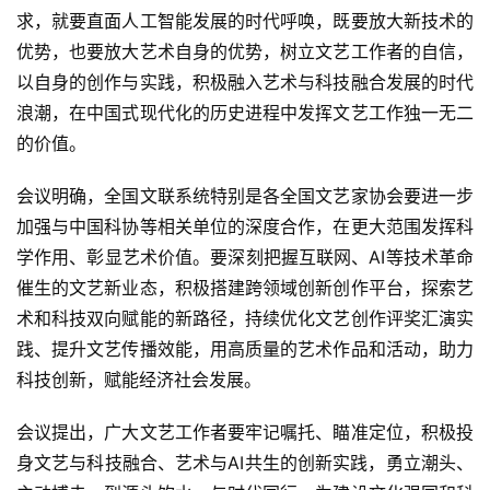
书
求，就要直面人工智能发展的时代呼唤，既要放大新技术的
法
优势，也要放大艺术自身的优势，树立文艺工作者的自信，
征
以自身的创作与实践，积极融入艺术与科技融合发展的时代
稿
浪潮，在中国式现代化的历史进程中发挥文艺工作独一无二
的价值。
学
术
会议明确，全国文联系统特别是各全国文艺家协会要进一步
研
加强与中国科协等相关单位的深度合作，在更大范围发挥科
究
学作用、彰显艺术价值。要深刻把握互联网、AI等技术革命
催生的文艺新业态，积极搭建跨领域创新创作平台，探索艺
法
术和科技双向赋能的新路径，持续优化文艺创作评奖汇演实
书
欣
践、提升文艺传播效能，用高质量的艺术作品和活动，助力
赏
科技创新，赋能经济社会发展。
砚
会议提出，广大文艺工作者要牢记嘱托、瞄准定位，积极投
边
身文艺与科技融合、艺术与AI共生的创新实践，勇立潮头、
夜