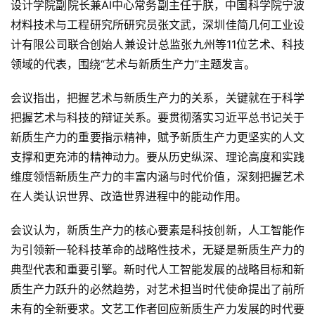
设计学院副院长兼AI中心常务副主任于朕，中国科学院宁波
材料技术与工程研究所研究员张文武，深圳佳简几何工业设
计有限公司联合创始人兼设计总监张九州等11位艺术、科技
领域的代表，围绕“艺术与新质生产力”主题发言。
会议指出，把握艺术与新质生产力的关系，关键就在于科学
把握艺术与科技的辩证关系。要贯彻落实习近平总书记关于
新质生产力的重要指示精神，赋予新质生产力更坚实的人文
支撑和更充沛的精神动力。要从历史纵深、理论高度和实践
维度领悟新质生产力的丰富内涵与时代价值，深刻把握艺术
首
在人类认识世界、改造世界进程中的能动作用。
页
会议认为，新质生产力的核心要素是科技创新，人工智能作
艺
为引领新一轮科技革命的战略性技术，无疑是新质生产力的
坛
快
典型代表和重要引擎。新时代人工智能发展的战略目标和新
讯
质生产力跃升的必然趋势，对艺术担当时代使命提出了前所
未有的全新要求。文艺工作者回应新质生产力发展的时代要