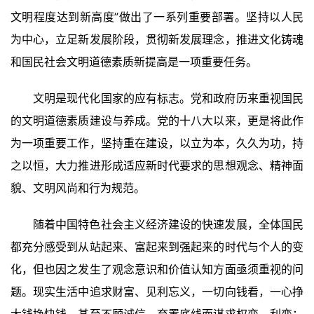
文明程度达到新高度”做出了一系列重要部署。坚持以人民
为中心，立足新发展阶段，贯彻新发展理念，推进文化铸魂
和国民社会文明道德素质新提高是一项重要任务。
文明是现代化国家的应有标志。党和政府历来重视国民
的文明道德素质建设与养成。党的十八大以来，更是将此作
为一项重要工作，坚持重在建设，以立为本，久久为功，持
之以恒，大力推进形成适应新时代要求的思想观念、精神面
貌、文明风尚和行为规范。
首
页
随着中国特色社会主义经济建设的快速发展，全体国民
都充分感受到从站起来、富起来到强起来的时代与个人的变
艺
坛
化，但也因之发生了观念意识和价值认知方面亟须重视的问
快
题。现实生活中追求财富、见利忘义，一切向钱看，一心挣
讯
大钱挣快钱，甚至不顾诚信、弃置底线而谋求权变、利变；