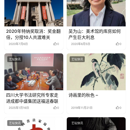
2020年特纳奖取消：奖金翻
吴为山：美术馆的库房如何
倍，分授10人共渡难关
产生巨大利息
2020年7月6日
0
2020年6月5日
0
艺坛快讯
艺坛快讯
四川大学书法研究所专家走
诗画里的秋色 –
进成都中盛集团送福送春联
2025年1月16日
0
2019年11月21日
0
艺坛快讯
艺坛快讯