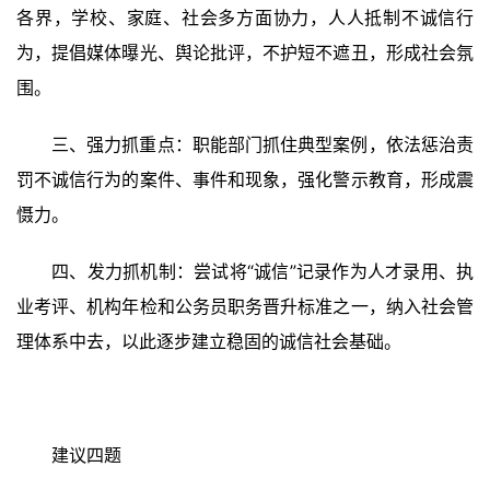
夜
各界，学校、家庭、社会多方面协力，人人抵制不诚信行
话
为，提倡媒体曝光、舆论批评，不护短不遮丑，形成社会氛
围。
美
术
三、强力抓重点：职能部门抓住典型案例，依法惩治责
图
罚不诚信行为的案件、事件和现象，强化警示教育，形成震
库
慑力。
容
易
四、发力抓机制：尝试将“诚信”记录作为人才录用、执
寫
业考评、机构年检和公务员职务晋升标准之一，纳入社会管
錯
理体系中去，以此逐步建立稳固的诚信社会基础。
用
錯
的
繁
體
建议四题
字