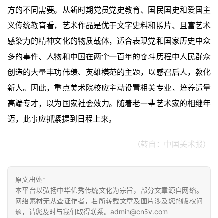
方的不同需要。从新时期党员党史教育、国民国史和爱国主
义传统教育看，艺术作品是优于文字史料和照片、且富艺术
感染力的精神文化的物质载体，适合表现党和国家历史中众
多的事件、人物和中国在两个一百年的奋斗历程中人民群众
创造的大量丰功伟绩、英雄模范的主题，以感召后人，教化
新人。因此，重点美术院校应主动设置相关专业，培养适量
高端专才，以为国家社会效力。随着老一辈艺术家的相继年
迈，此事应抓紧提到日程上来。
（转自：中国美术报）
原文出处：
本平台以弘扬中华优秀传统文化为宗旨，部分文章源自网络。
网络素材无从查证作者，若所转载文章及图片涉及您的版权问
题，请您及时与我们取得联系。admin@cn5v.com