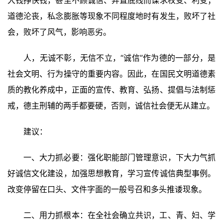
道德沦丧，私念膨胀等现象不同程度地时有发生，败坏了社
书
法
会，败坏了风气，影响恶劣。
征
稿
人，无诚不彰，无信不立，“诚信”作为德的一部分，是
社会文明、行为操守的重要内容。因此，在国民文明道德素
学
质的教化养成中，正面的宣传、教育、弘扬、提倡与法制惩
术
研
戒，德主刑辅的两手都要硬，否则，诚信社会便无从建立。
究
建议：
法
书
一、大力抓必要：强化职能部门管理意识，下大力气抓
欣
好诚信文化建设，加强思想教育，学习宣传诚信典型事例。
赏
改变停留在口头、文件字面的一般号召和多头推诿现象。
砚
二、用力抓根本：在全社会确立共识，工、青、妇、学
边