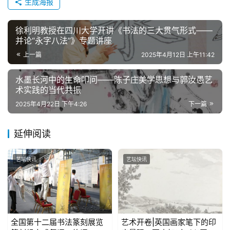
生成海报
徐利明教授在四川大学开讲《书法的三大贯气形式——
并论“永字八法”》专题讲座
上一篇
2025年4月12日 上午11:42
水墨长河中的生命叩问——陈子庄美学思想与郭汝愚艺
术实践的当代共振
2025年4月22日 下午4:26
下一篇
延伸阅读
艺坛快讯
艺坛快讯
全国第十二届书法篆刻展览
艺术开卷|英国画家笔下的印