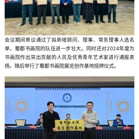
会议期间审议通过了拟新增顾问、理事、常务理事人选名
单，蜀都书画院的队伍进一步壮大。同时还对2024年度为
书画院作出突出贡献的人员及优秀青年艺术家进行通报表
扬。随后举行了蜀都书画院展览创作基地授牌仪式。
首
页
艺
坛
快
讯
书
法