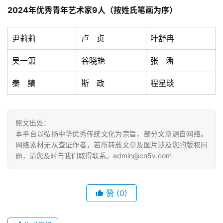
2024年优秀青年艺术家9
人
（按姓氏笔画为序）
尹莉莉
卢 贞
叶舒冉
吴一箫
谷晓艳
张 潘
秦 鲭
斯 政
程星琰
原文出处：
本平台以弘扬中华优秀传统文化为宗旨，部分文章源自网络。
网络素材无从查证作者，若所转载文章及图片涉及您的版权问
题，请您及时与我们取得联系。admin@cn5v.com
赞
(0)