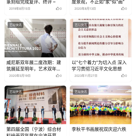
篆刻组完成复评、终评 –
度景观，不止如“家”似“画”
2019年8月15日
0
2020年8月13日
0
艺坛快讯
艺坛快讯
威尼斯双年展二度改期：建
以“七个着力”为切入点 深入
筑展延至明年，艺术双年展
学习贯彻习近平文化思想
延至后年
2020年5月19日
0
2023年11月27日
0
艺坛快讯
艺坛快讯
第四届全国（宁波）综合材
李秋平书画展祝双庆迎六秩
料绘画双年展在宁波开幕