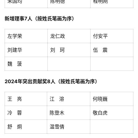
朱国均
陈明德
程明刚
美
术
新增理事7人
（按姓氏笔画为序）
图
库
左学荣
龙仁政
付安平
容
刘建华
刘 珂
伍 震
易
魏 菠
寫
錯
用
2024年突出贡献奖
8人
（按姓氏笔画为序）
錯
的
王 亮
江 溶
何晓巍
繁
體
冷 蓉
陈登木
敬白虎
字
一
舒 炯
温雪倩
百
例