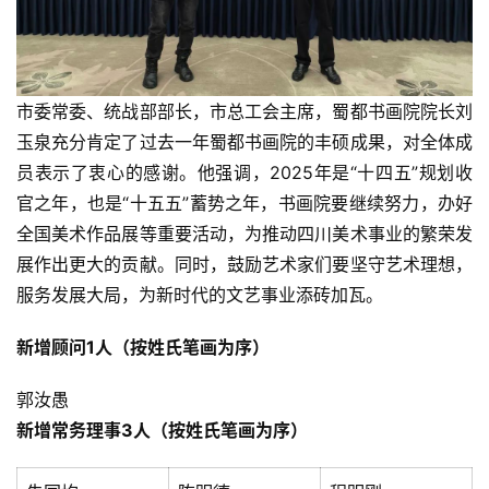
征
稿
学
市委常委、统战部部长，市总工会主席，蜀都书画院院长刘
术
玉泉充分肯定了过去一年蜀都书画院的丰硕成果，对全体成
研
员表示了衷心的感谢。他强调，2025年是“十四五”规划收
究
官之年，也是“十五五”蓄势之年，书画院要继续努力，办好
全国美术作品展等重要活动，为推动四川美术事业的繁荣发
法
展作出更大的贡献。同时，鼓励艺术家们要坚守艺术理想，
书
服务发展大局，为新时代的文艺事业添砖加瓦。
欣
赏
新增顾问1人
（按姓氏笔画为序）
砚
郭汝愚
边
新增常务理事3人
（按姓氏笔画为序）
夜
话