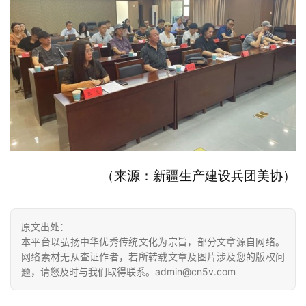
易
寫
錯
用
錯
的
繁
體
字
一
百
（来源：新疆生产建设兵团美协）
例
原文出处：
本平台以弘扬中华优秀传统文化为宗旨，部分文章源自网络。
网络素材无从查证作者，若所转载文章及图片涉及您的版权问
题，请您及时与我们取得联系。admin@cn5v.com