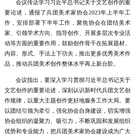
会议传达学习习近平总书记关于文艺创作的重
首
要论述，通报了兵团美术家协会2023年上半年工
页
作，安排部署下半年工作，聚焦协会在团结美术
家、引领学术方向、指导创作、开展多层次专业活
艺
坛
动等方面的重要作用，鼓励创作骨干在拓展题材、
快
内容、形式、手法上下功夫，推出更多优秀美术作
讯
品，推动兵团美术创作整体水平再上新台阶。
书
法
会议指出，要深入学习贯彻习近平总书记关于
征
文艺创作的重要论述，深刻认识新时代兵团文艺创
稿
作规律，以重大主题创作更好地服务工作大局。要
学
以团结引领为牵引，强化协会自身建设，切实增强
术
协会组织的凝聚力、吸引力，不断巩固和发展组织
研
优势和专业能力，把兵团美术家协会建设成为广大
究