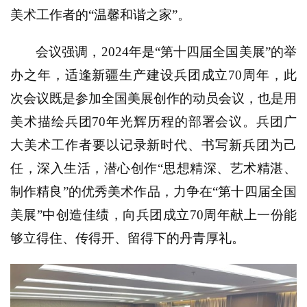
美术工作者的“温馨和谐之家”。
法
书
会议强调，2024年是“第十四届全国美展”的举
欣
办之年，适逢新疆生产建设兵团成立70周年，此
赏
次会议既是参加全国美展创作的动员会议，也是用
砚
美术描绘兵团70年光辉历程的部署会议。兵团广
边
大美术工作者要以记录新时代、书写新兵团为己
夜
话
任，深入生活，潜心创作“思想精深、艺术精湛、
制作精良”的优秀美术作品，力争在“第十四届全国
美
美展”中创造佳绩，向兵团成立70周年献上一份能
术
图
够立得住、传得开、留得下的丹青厚礼。
库
容