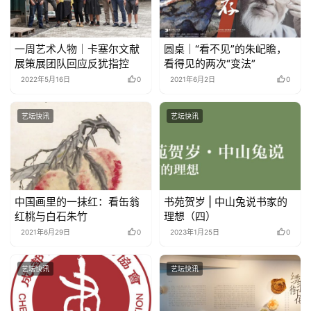
一周艺术人物｜卡塞尔文献
圆桌｜“看不见”的朱屺瞻，
展策展团队回应反犹指控
看得见的两次“变法”
2022年5月16日
0
2021年6月2日
0
艺坛快讯
艺坛快讯
中国画里的一抹红：看缶翁
书苑贺岁 | 中山兔说书家的
红桃与白石朱竹
理想（四）
2021年6月29日
0
2023年1月25日
0
艺坛快讯
艺坛快讯