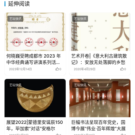
延伸阅读
艺坛快讯
艺坛快讯
何晓巍受聘成都市 2023 年
艺术开卷|《意大利古建筑散
中华经典诵写讲演系列活动
记》：安放无处落脚的乡愁
审评专家
2023年12月14日
0
2020年4月29日
0
艺坛快讯
艺坛快讯
展望2022|蒙德里安诞辰150
巨幅书法呈现百年党史，国
年，毕加索“对话”安格尔
博今展“伟业·百年辉煌”大展