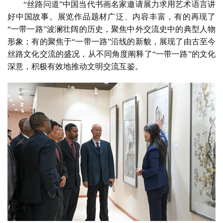
砚
“丝路问道”中国当代书画名家邀请展力求用艺术语言讲
边
好中国故事。展览作品题材广泛、内容丰富，有的再现了
夜
“一带一路”波澜壮阔的历史，聚焦中外交流史中的典型人物
话
形象；有的聚焦于“一带一路”沿线的新貌，展现了由古至今
丝路文化交流的盛况，从不同角度阐释了“一带一路”的文化
美
深意，积极有效地推动文明交流互鉴。
术
图
库
容
易
寫
錯
用
錯
的
繁