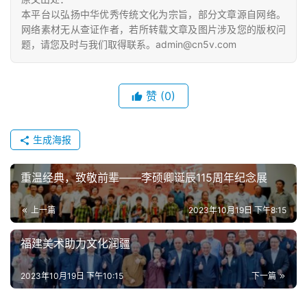
本平台以弘扬中华优秀传统文化为宗旨，部分文章源自网络。
网络素材无从查证作者，若所转载文章及图片涉及您的版权问
题，请您及时与我们取得联系。admin@cn5v.com
赞
(0)
生成海报
重温经典，致敬前辈——李硕卿诞辰115周年纪念展
上一篇
2023年10月19日 下午8:15
福建美术助力文化润疆
2023年10月19日 下午10:15
下一篇