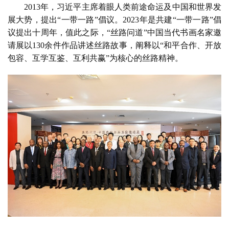
2013
年，习近平主席着眼人类前途命运及中国和世界发
讯
展大势，提出“一带一路”倡议。2023年是共建“一带一路”倡
议提出十周年，值此之际，“丝路问道”中国当代书画名家邀
书
请展以130余件作品讲述丝路故事，阐释以“和平合作、开放
法
包容、互学互鉴、互利共赢”为核心的丝路精神。
征
稿
学
术
研
究
法
书
欣
赏