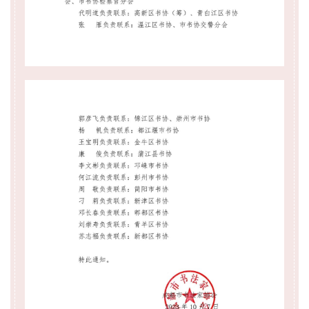
话
美
术
图
库
容
易
寫
錯
用
錯
的
繁
體
字
一