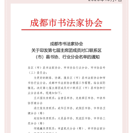
书
法
征
稿
学
术
研
究
法
书
欣
赏
砚
边
夜