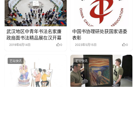
武汉地区中青年书法名家廉
中国书协理研处获国家语委
政扇面书法精品展在汉开幕
表彰
2019年6月14日
0
2023年5月15日
0
艺坛快讯
艺坛快讯
知识产权宣传周漫画篇
英超球队切尔西老板1.2亿美
（一）
元拍下了世界名画《呐喊》
2022年4月20日
0
2020年6月12日
0
艺坛快讯
艺坛快讯