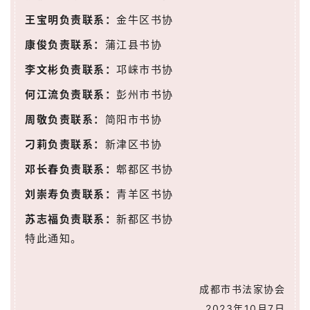
王宝明负责联系：
金牛区书协
康俊负责联系：
蒲江县书协
李文彬负责联系：
邛崃市书协
何江流负责联系：
彭州市书协
周敬负责联系：
简阳市书协
刁莉负责联系：
新津区书协
邓长春负责联系：
郫都区书协
首
页
刘崇寿负责联系：
青羊区书协
苏志福负责联系：
新都区书协
艺
特此通知。
坛
快
讯
成都市书法家协会
2023年10月7日