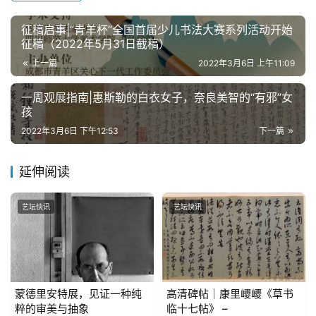
征稿启事|“青羊杯”全国首届少儿书法大赛系列活动开始
征稿（2022年5月31日截稿）
上一篇
2022年3月6日 上午11:09
一周观展指南|惠斯勒的白衣女子，奈良美智的“有邪”女
孩
2022年3月6日 下午12:53
下一篇
延伸阅读
艺坛快讯
艺坛快讯
蒙德里安特展，见证一种纯
高清碑帖｜康里巎巎《草书
粹的审美与抽象
临十七帖》 –