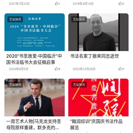
2021年1月22日
1
2019年4月14日
0
艺坛快讯
艺坛快讯
2020“书圣故里·中国临沂”中
书法名家丁振来同志逝世
国书法临书大会征稿启事
2020年6月5日
8
2022年12月26日
0
艺坛快讯
艺坛快讯
一周艺术人物|马克龙支持圣
“翰润综训”庆国庆书法作品
母院原样重建，默多克的艺
展览