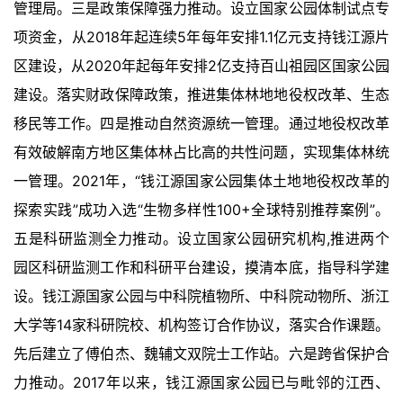
页
管理局。三是政策保障强力推动。设立国家公园体制试点专
项资金，从2018年起连续5年每年安排1.1亿元支持钱江源片
艺
区建设，从2020年起每年安排2亿支持百山祖园区国家公园
坛
建设。落实财政保障政策，推进集体林地地役权改革、生态
快
讯
移民等工作。四是推动自然资源统一管理。通过地役权改革
有效破解南方地区集体林占比高的共性问题，实现集体林统
书
一管理。2021年，“钱江源国家公园集体土地地役权改革的
法
探索实践”成功入选“生物多样性100+全球特别推荐案例”。
征
稿
五是科研监测全力推动。设立国家公园研究机构,推进两个
园区科研监测工作和科研平台建设，摸清本底，指导科学建
学
设。钱江源国家公园与中科院植物所、中科院动物所、浙江
术
大学等14家科研院校、机构签订合作协议，落实合作课题。
研
究
先后建立了傅伯杰、魏辅文双院士工作站。六是跨省保护合
力推动。2017年以来，钱江源国家公园已与毗邻的江西、
法