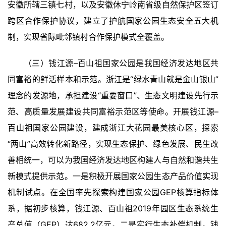
安徽所辖三镇七村，以及安徽休宁岭南省级自然保护区签订
书
跨区合作保护协议，建立了护航国家公园生态安全五大机
欣
赏
制，实现省际毗邻镇村合作保护模式全覆盖。
砚
（三）钱江源–百山祖国家公园是我国经济发达地区共
边
同富裕的鲜活样本和示范。浙江是“绿水青山就是金山银山”
夜
理念的发源地，承担建设“重要窗口”、生态文明建设先行示
话
范、高质量发展建设共同富裕示范区等使命。开展钱江源–
美
百山祖国家公园建设，建成浙江大花园最美核心区，探索
术
“两山”高效转化新路径，实现生态保护、绿色发展、民生改
图
善相统一，可以为我国经济发达地区构建人与自然和谐共生
库
新模式提供示范。一是积极开展国家公园生态产品价值实现
容
机制试点。在全国率先探索构建国家公园GEP核算指标体
易
系，据初步核算，钱江源、百山祖2019年园区生态系统生
寫
产总值（GEP）达682.2亿元。二是实行生态补偿机制。钱
錯