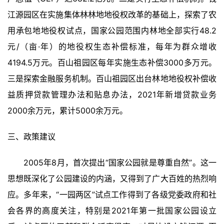
用
江源园区在实施集体林林地地役权改革的基础上，探索了农
錯
用承包地地役权试点，国家公园范围内林地全部实行48.2 
的
元/（亩·年）的地役权生态补偿标准，每年为群众增收
繁
體
4194.5万元。百山祖园区每年实施生态补偿3000多万元。
字
三是探索金融服务机制。百山祖园区出台林地地役权补偿收
一
益质押贷款管理办法和贴息办法，2021年新增贷款业务
百
例
2000余万元，累计5000余万元。
三、政策建议
2005年8月，首次提出“国家公园就是尊重自然”。这一
思想既深化了公园建设的内涵，又得到了广大百姓的热烈响
应。多年来，“一园两区”试点工作得到了各级党委政府和社
会各界的高度关注，特别是2021年第一批国家公园设立