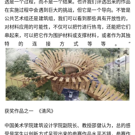
选是一个过程，而不是一个结果。也许我们评选出来的作品
欣
在实施过程中会遇到巨大的挑战，但它是一个导向。不管是
赏
公共艺术组还是建筑组，我们可以看到那些具有开放性的，
对材料应用的可能性，不仅可以把竹进行热弯，还能把它们
砚
边
串起来，可以把它作为围护材料或支撑材料，或者作为其独
夜
特的连接方式等等。”
话
美
术
图
库
容
获奖作品之一  《清风》
易
寫
中国美术学院建筑设计学院副院长、教授邵健认为，总的感
錯
用
受是学生以创新方式呈现出来的参赛作品水平不错，参赛作