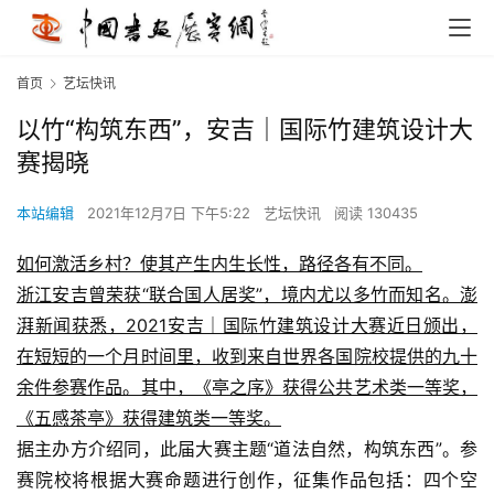
首页
艺坛快讯
以竹“构筑东西”，安吉｜国际竹建筑设计大
赛揭晓
本站编辑
2021年12月7日 下午5:22
艺坛快讯
阅读 130435
如何激活乡村？使其产生内生长性，路径各有不同。
浙江安吉曾荣获“联合国人居奖”，境内尤以多竹而知名。澎
湃新闻获悉，2021安吉｜国际竹建筑设计大赛近日颁出，
在短短的一个月时间里，收到来自世界各国院校提供的九十
余件参赛作品。其中，《亭之序》获得公共艺术类一等奖，
《五感茶亭》获得建筑类一等奖。
据主办方介绍同，此届大赛主题“道法自然，构筑东西”。参
赛院校将根据大赛命题进行创作，征集作品包括：四个空