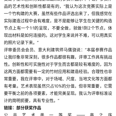
錯
品的艺术性和创新性都是有的，“我认为这次竞赛实际上是
的
一个竹构建的大赛，虽然有些作品评选出来了，但我感觉在
繁
实际建造过程中会有难度，是不是能够让学生在关键的构造
體
节点上有一个1:1的呈现，不要全做，就做1到2个节点，体
字
现出材料是如何连接的。这对学生来说并不难，可以用真实
一
百
的照片记录下来。”
例
评审委员会会员、意大利建筑师马儒骁说：“本届参赛作品
让我印象非常深刻，很多作品都很有趣，评审工作具有挑战
性。创新性和可实施性对于学生而言都是较有难度的，因为
这两方面都需要有一定的竹材应用和建造经验。合理性也非
常重要，我在评审中，对于场域、尺度、当地文化等方面都
有考量。艺术表现虽然只占10%的分值，但非常重要，它需
要平衡之前的各项要素，才能完美呈现。我认为评审标准设
计的简明扼要，具有专业性。”
链接：部分获奖作品
公共艺术类一等奖——亭之序