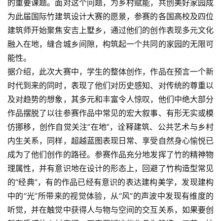
的重要课题。面对这个问题，为乡村赋能，共创美好家园成
为此届国际竹建筑设计大赛的愿景，参赛的各国高校及四位
建筑师开始聚焦安吉上墅乡，通过他们的创作表现多元文化
融入在地，缝合城乡间隙，构筑起一个共同的家园的无限可
能性。
据介绍，此次大赛中，学生的整体创作，作品在预言一个新
时代到来的同时，表现了他们对历史感知、对传统的尊重以
及对趋势的想象，其多元和丰富令人惊叹，他们中绝大部分
作品摆脱了以往参赛作品中常见的宏大叙事、有形无实或模
仿挪移，创作自觉关注“在地”，诠释建筑、公共艺术与乡村
内生关系，同样，超越蓝图表现日常、享受自然身心愉悦已
成为了他们创作的路径。参赛作品充分地发挥了竹的精神物
理属性，并有意识地在设计的形态上，回避了竹构造型常见
的“经典”，有的作品已经有意识的表达建构美学，发现建构
中的“光”所带来的视觉体验，从“风”的声波中发现有维度的
首
页
听觉，并在触觉中获得人与物与空间的交互关系，如果要创