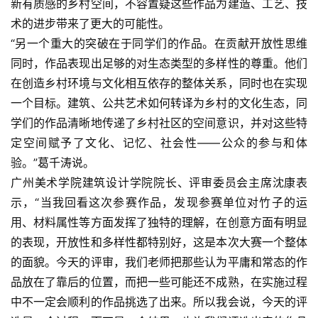
新有质感的乡村空间，不容置疑这些作品为建造、工艺、技
艺
术的进步带来了更大的可能性。
坛
“另一个重大的突破在于同学们的作品。在贡献开放性思维
快
同时，作品表现出足够的对生态类型的多样性的尊重。他们
讯
在创造乡村环境与文化相互依存的整体关系，同时也在实现
一个目标。建筑、公共艺术如何转译为乡村的文化生态，同
书
学们的作品清晰地传递了乡村社区的空间意识，并对这些特
法
定空间赋予了文化、记忆、社会性——公众的参与和体
征
验。”葛千涛说。
稿
广州美术学院建筑设计学院院长、评审委员会主席沈康表
示，“当我回看这次参赛作品，发现参赛单位对竹子的运
学
术
用、材料属性等方面发挥了独特的理解，在创意方面有明显
研
的表现，开放性和多样性都特别好，这是本次大赛一个整体
究
的面貌。今天的评审，我们老师把那些认为平庸和常态的作
品放在了靠后的位置，而把一些可能还不成熟，在实施过程
法
中不一定会顺利的作品挑选了出来。所以我会说，今天的评
书