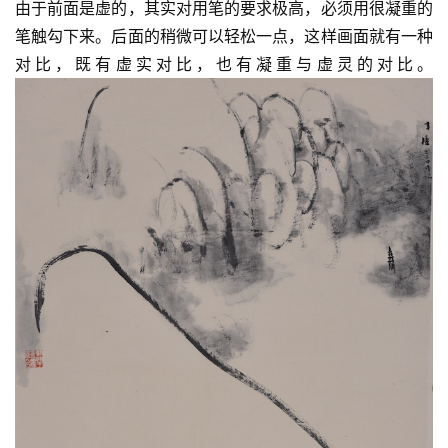
由于前面是虚的，其实对用笔的要求极高，必须用很凝重的
笔触勾下来。后面的稍微可以轻松一点，这样画面就有一种
砚
对比，既有虚实对比，也有凝重与虚灵的对比。
边
夜
话
美
术
图
库
容
易
寫
錯
用
錯