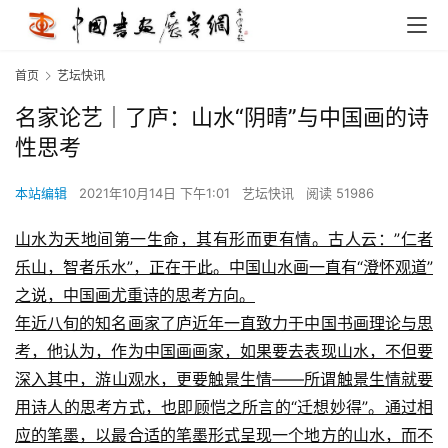
首页
艺坛快讯
名家论艺｜了庐：山水“阴晴”与中国画的诗
性思考
本站编辑
2021年10月14日 下午1:01
艺坛快讯
阅读 51986
山水为天地间第一生命，其有形而更有情。古人云：”仁者
乐山，智者乐水”，正在于此。中国山水画一直有“澄怀观道”
之说，中国画尤重诗的思考方向。
年近八旬的知名画家了庐近年一直致力于中国书画理论与思
考，他认为，作为中国画画家，如果要去表现山水，不但要
深入其中，游山观水，更要触景生情——所谓触景生情就要
用诗人的思考方式，也即顾恺之所言的“迁想妙得”。通过相
应的笔墨，以最合适的笔墨形式呈现一个地方的山水，而不