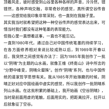
顶着风走，彼时感受到山谷里各种各样的声音，泠泠然，铿
坛
铿然，各种声响交融，非常奇妙的感觉，真所谓空谷传音
快
讯
——这感觉给我印象非常深刻，也一直刻在我脑子里。
其实我当时就希望把这种一种空谷传声的感觉表达出来，可
书
惜当时我们都没有这种笔墨的表现能力。
法
但我心里一直想着这事，一直也不能忘记。
征
一直到1980年代，通过自己对中国传统笔墨的持续学习，
稿
在各方面修养相对来说比较成熟以后，到1989年开春以
后，我突然之间感觉有办法了：因为1985年我创作了一批
学
以“阴晴”为主题的山水画，就像王维《终南山》诗中所言的
术
“分野中峰变，阴晴众壑殊”。创作“阴晴”系列，也与中国传
研
统的道家哲学思想有关。我从1985年开始琢磨的时候，阴
究
晴正好对应中国绘画中虚实的感觉，所以我创作一批阴晴系
法
列山水画。在这批积累的基础上，我开始画《空谷阴晴》，
书
当时是前面用虚的笔触，后面用实的，把距离拉开，拉开以
欣
后就象征了空谷。
赏