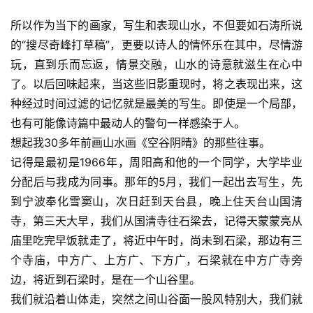
所以作为当下的画家，写生和表现山水，不但要如石涛所说
的“搜尽奇峰打草稿”，更要以诗人的情怀乐在其中，尽情游
玩，直到乐而忘返，情景交融，山水的诗意就滋生在心中
了。以后回味起来，当这些旧影重现时，将之表现出来，这
种经过时间过滤的记忆就是最美的写生。即使是一个局部，
也有可能像诗篇中最动人的警句一样感染于人。
想起我30多年前画山水画《空谷阴晴》的那些往事。
记得是最初是1966年，周阳高和他的一个同学，大学毕业
分配后与我成为同事。那年的5月，我们一起出去写生，先
到宁波奉化雪窦山，次日赶到天台县，晚上住天台山国清
寺，第三天大早，我们从国清寺往石梁去，记得天蒙蒙亮从
庙里吃完早饭就走了，将近中午时，尚未到石梁，那边有三
首
个寺庙，中方广、上方广、下方广，石梁就在中方广寺旁
页
边，将近到石梁时，是在一个山谷里。
我们就沿着山体走，突然之间山谷面一股风特别大，我们就
艺