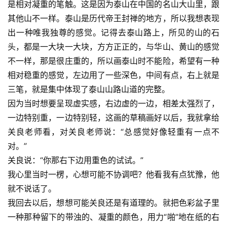
是相对凝重的笔触。这是因为泰山在中国的名山大山里，跟
其他山不一样。泰山是历代帝王封禅的地方，所以我想表现
出一种唯我独尊的感觉。记得去泰山路上，所见的山的石
头，都是一大块一大块，方方正正的，与华山、黄山的感觉
不一样，那是很庄重的，所以画泰山时不能险，希望有一种
相对稳重的感觉，左边用了一些深色，中间有点，右上就是
三笔，就是集中体现了泰山山路山道的完整。
因为当时想要呈现虚实感，右边虚的一边，相差太强烈了，
一边特别重，一边特别轻，这画的草稿画好以后，我就拿给
关良老师看，对关良老师说：“总感觉好像轻重有一点不
对。”
关良说：“你那右下边用重色的试试。”
我心里当时一楞，心想可能不协调吧？他看我有点犹豫，他
就不说话了。
我回去以后，想想可能关良还是有道理的。就把色彩盆子里
一种那种留下的带浊的、凝重的颜色，用力“啪”地在纸的右