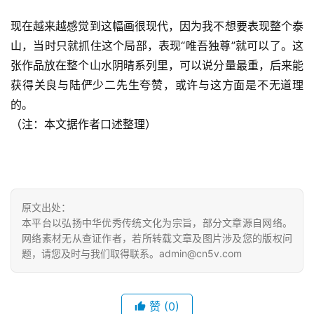
现在越来越感觉到这幅画很现代，因为我不想要表现整个泰
山，当时只就抓住这个局部，表现“唯吾独尊”就可以了。这
张作品放在整个山水阴晴系列里，可以说分量最重，后来能
获得关良与陆俨少二先生夸赞，或许与这方面是不无道理
的。
（注：本文据作者口述整理）
原文出处：
本平台以弘扬中华优秀传统文化为宗旨，部分文章源自网络。
网络素材无从查证作者，若所转载文章及图片涉及您的版权问
题，请您及时与我们取得联系。admin@cn5v.com
赞
(0)