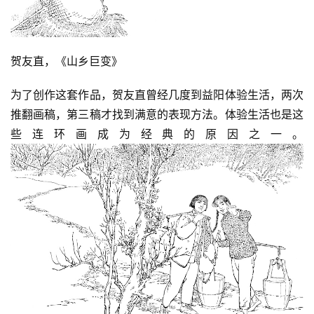
美
术
图
贺友直，《山乡巨变》
库
为了创作这套作品，贺友直曾经几度到益阳体验生活，两次
推翻画稿，第三稿才找到满意的表现方法。体验生活也是这
容
易
些连环画成为经典的原因之一。
寫
錯
用
錯
的
繁
體
字
一
百