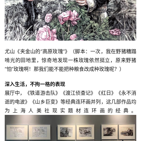
尤山《夹金山的“高原玫瑰”》（脚本：一次，我在野猪糟蹋
啃光的田地里，惊奇地发现一株玫瑰依然挺立，原来野猪
“怕”玫瑰啊！那我们能不能把种粮食改成种玫瑰呢？）
深入生活，不拘一格的表现
展厅中，《铁道游击队》《渡江侦查记》《红日》《永不消
逝的电波》《山乡巨变》等经典连环画并列，这几部作品均
为上海人美社现实题材连环画的经典。