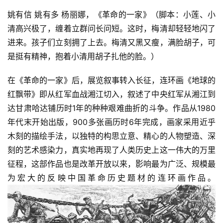
姚有信 姚有多 杨丽娜，《革命的一家》（脚本：小莲、小
清高兴极了，缠着立群问长问短。这时，梅清却轻轻地闪了
进来。孩子们立刻拥了上去。梅清又黑又瘦，满脸胡子，可
是挺有精神，抱着小清用胡子扎他的脸。）
在《革命的一家》后，展览叙事转入长征，连环画《地球的
红飘带》即从红军血战湘江切入，叙述了中央红军从湘江到
达甘肃哈达铺历时1年的种种艰难曲折的斗争。作品从1980
年代末开始出版，900多张画历时6年完成，画家采用近乎
木刻的描绘手法，以独特的构思立意、精心的人物塑造、深
刻的艺术感染力，真实地再现了人类历史上这一伟大的万里
征程，这部作品也是改革开放以来，影响最为广泛、规模最
为宏大的反映中国革命历史题材的连环画作品。