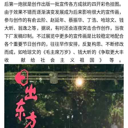
后第一炮就是创作出版一批宣传各方成就的四开彩色挂图。
由于效果不错而逐渐演变发展成为后来影响很大的宣传画，
参与创作的有俞云阶、赵延年、蔡振华、丁浩、哈琼文、钱
大昕、翁逸之等，据说，有时还会连夜突击合作创作，当夜
下厂发稿印制。不过展览中更多的宣传画是比较稳定地配合
各个重要节日创作的，往往早作安排，反复构思、不断修改
而成，如哈琼文的《毛主席万岁》、钱大昕的《争取更大丰
收 献给社会主义祖国》等。