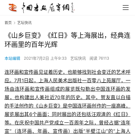
首页
艺坛快讯
《山乡巨变》《红日》等上海展出，经典连
环画里的百年光辉
本站编辑
2021年7月2日 上午9:33
艺坛快讯
阅读 76113
连环画和宣传画见证着历史，也能够找到社会变迁的艺术呼
应。7月1日起，上海人民美术出版社一百零八上苑展厅，一
场由连环画和宣传画组成的展览既勾勒出中国连环画的发
展，也构建出人美社近70年的历史。其中，贺友直以白描
的手法创作的《山乡巨变》是中国连环画创作的一座高峰，
展览展出其6个画面；同时展出的还包括汪观清的《红日》
等。在庆祝中国共产党成立一百周年之际，曾经占据“连年
宣”（连环画、年画、宣传画）出版“半壁江山”的“上海人