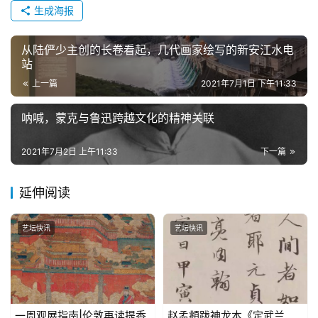
生成海报
从陆俨少主创的长卷看起，几代画家绘写的新安江水电
站
上一篇
2021年7月1日 下午11:33
呐喊，蒙克与鲁迅跨越文化的精神关联
2021年7月2日 上午11:33
下一篇
延伸阅读
艺坛快讯
艺坛快讯
一周观展指南|伦敦再读提香
赵孟頫跋神龙本《定武兰