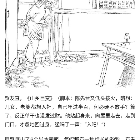
首
页
艺
贺友直，《山乡巨变》（脚本：陈先晋又低头拨火，暗想：
坛
儿女、老婆都想入社，自己年过半百，何必硬不放手？算
快
了，反正单干也没发过财。他站起身来，向屋里走去，走到
讯
门口，才忽地回过身，猛喝了一声：“入吧！”）
书
展览展出了6个脚本画面，每幅都有一种绵长的韵致，有看