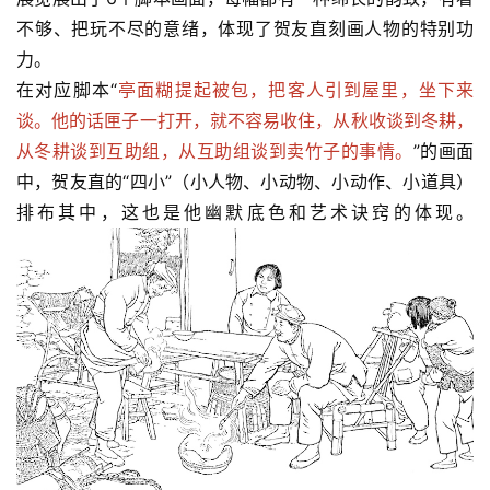
法
征
不够、把玩不尽的意绪，体现了贺友直刻画人物的特别功
稿
力。
在对应脚本“
亭面糊提起被包，把客人引到屋里，坐下来
学
谈。他的话匣子一打开，就不容易收住，从秋收谈到冬耕，
术
从冬耕谈到互助组，从互助组谈到卖竹子的事情。
”的画面
研
中，贺友直的“四小”（小人物、小动物、小动作、小道具）
究
排布其中，这也是他幽默底色和艺术诀窍的体现。
法
书
欣
赏
砚
边
夜
话