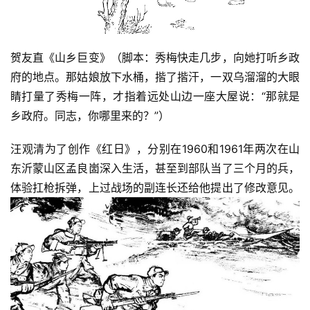
例
贺友直《山乡巨变》（脚本：秀梅快走几步，向她打听乡政
府的地点。那姑娘放下水桶，揩了揩汗，一双乌溜溜的大眼
睛打量了秀梅一阵，才指着远处山边一座大屋说：“那就是
乡政府。同志，你哪里来的？”）
汪观清为了创作《红日》，分别在1960和1961年两次在山
东沂蒙山区孟良崮深入生活，甚至到部队当了三个月的兵，
体验扛枪拆弹，上过战场的副连长还给他提出了修改意见。