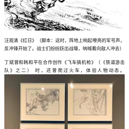
汪观清《红日》（脚本：这时，阵地上响起嘹亮的军号声，
反冲锋开始了。战士们纷纷跃出战壕，呐喊着向敌人冲去）
丁斌曾和韩和平在合作创作《飞车搞机枪》（《铁道游击
队》之二） 时，还曾爬过火车，体验人物动态。