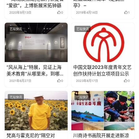
“爱欲”，上博新展宋拓钟繇
亭》 –
2020年9月13日
0
2019年4月14日
1
艺坛快讯
艺坛快讯
“风从海上”特展，见证上海
中国文联2023年度青年文艺
美术教育“从哪里来，到哪里
创作扶持计划立项项目公示
去”
2021年6月27日
0
2023年8月17日
0
艺坛快讯
艺坛快讯
梵高与霍克尼的“隔空对
川商诗书画院开展走进新凉