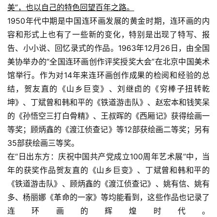
美”，也以自己的特色回望百年之路。
1950年代中期是中国连环画发展的黄金时期，连环画的内
容和形式上也有了一些新的变化，特别是出现了特写、报
告、小小说、回忆录式的作品。1963年12月26日，由全国
美协举办的“全国连环画创作评奖授奖大会”在北京中国美术
馆举行。作为对14年来连环画创作成果的检阅和经验的总
结，贺友直的《山乡巨变》、刘继卣的《穷棒子扭转乾
坤》、丁斌曾和韩和平的《铁道游击队》、赵宏本和钱笑呆
的《孙悟空三打白骨精》、王叔晖的《西厢记》获得绘画一
等奖；顾炳鑫的《渡江侦查记》等12部获绘画二等奖；另有
35部获绘画三等奖。
在“日出东方：庆祝中国共产党成立100周年艺术展”中，当
年的获奖作品贺友直的《山乡巨变》、丁斌曾和韩和平的
《铁道游击队》、顾炳鑫的《渡江侦查记》、姚有信、姚有
多、杨丽娜《革命的一家》等均能看到，这些作品也记录了
连环画的辉煌时代。