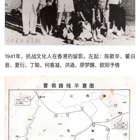
1941年，抗战文化人在香港的留影。左起：陈歌辛、瞿白
音、夏衍、丁聪、何香凝、洪遒、廖梦醒、欧阳予倩