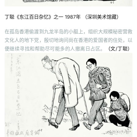
丁聪《东江百日杂忆》之一 1987年 （深圳美术馆藏）
在孤岛香港偷渡到九龙半岛的小艇上，组织大规模秘密营救
文化人的地下党，殷切地询问尚在香港的爱国者的住处，以
便继续寻找和帮助尽可能多的人撤离日占区。
（文/丁聪）