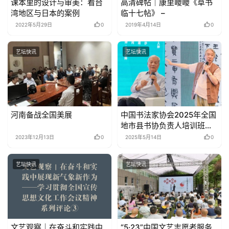
课本里的设计与审美：看台
高清碑帖｜康里巎巎《草书
湾地区与日本的案例
临十七帖》 –
2022年5月29日
0
2019年4月14日
0
艺坛快讯
艺坛快讯
河南备战全国美展
中国书法家协会2025年全国
地市县书协负责人培训班在
湖北云梦举办
2023年12月13日
0
2025年5月14日
0
艺坛快讯
艺坛快讯
文艺观察｜在奋斗和实践中
“5·23”中国文艺志愿者服务