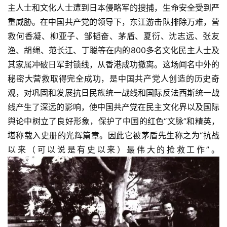
主人士和文化人士遭到日本侵略军的搜捕，生命安全受到严
重威胁。在中国共产党的领导下，东江游击队排除万难，营
救何香凝、柳亚子、邹韬奋、茅盾、夏衍、沈志远、张友
渔、胡绳、范长江、丁聪等在内的800多名文化民主人士及
其家属冲破日军封锁线，从香港成功撤离。这场闻名中外的
秘密大营救取得完全成功，是中国共产党人创造的历史奇
观，对巩固和发展抗日民族统一战线和国际反法西斯统一战
线产生了深远的影响，使中国共产党在民主文化界以及国际
舆论中树立了良好形象，保护了中国的红色“文脉”和精英，
堪称载入史册的光辉篇章。因此它被茅盾先生称之为“抗战
以来（可以说是有史以来）最伟大的抢救工作”。