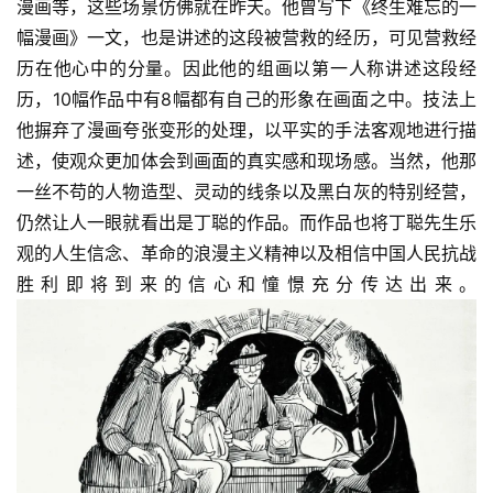
漫画等，这些场景仿佛就在昨天。他曾写下《终生难忘的一
例
幅漫画》一文，也是讲述的这段被营救的经历，可见营救经
历在他心中的分量。因此他的组画以第一人称讲述这段经
历，10幅作品中有8幅都有自己的形象在画面之中。技法上
他摒弃了漫画夸张变形的处理，以平实的手法客观地进行描
述，使观众更加体会到画面的真实感和现场感。当然，他那
一丝不苟的人物造型、灵动的线条以及黑白灰的特别经营，
仍然让人一眼就看出是丁聪的作品。而作品也将丁聪先生乐
观的人生信念、革命的浪漫主义精神以及相信中国人民抗战
胜利即将到来的信心和憧憬充分传达出来。