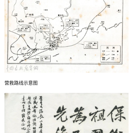
首
页
营救路线示意图
艺
坛
快
讯
书