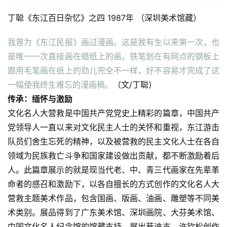
丁聪《东江百日杂忆》之四 1987年 （深圳美术馆藏）
我曾为《东江民报》画过漫画。这是我有生以来第一次，也
是唯一一次直接画在蜡纸上的画。铁笔划在有网点的钢板上
跟用毛笔画在纸上的劲儿完全不一样，好不容易才完成了这
一幅使我终生难忘的漫画稿。
（文/丁聪）
传承：缅怀与激励
文化名人大营救是中国共产党党史上精彩的篇章，中国共产
党领导人一直以来对文化民主人士的关怀和重视，东江游击
队员们舍生忘死的精神，以及被营救的民主文化人士在各自
领域为民族救亡斗争和国家建设做出贡献，都不断激励着后
人。此篇章展示的就是现当代老、中、青三代画家在先辈革
命者的感召和激励下，以各自擅长的方式创作的文化名人大
营救主题美术作品，包含国画、版画、油画、雕塑等不同美
术类别。展品得到了广东美术馆、深圳画院、大芬美术馆、
中国文化名人纪念馆的馆藏支持，展出蔡迪支、许钦松创作