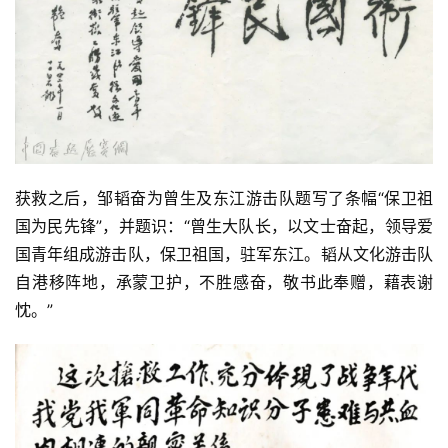
法
征
稿
学
术
研
究
获救之后，邹韬奋为曾生及东江游击队题写了条幅“保卫祖
国为民先锋”，并题识：“曾生大队长，以文士奋起，领导爱
法
国青年组成游击队，保卫祖国，驻军东江。韬从文化游击队
书
自港移阵地，承蒙卫护，不胜感奋，敬书此奉赠，藉表谢
欣
赏
忱。”
砚
边
夜
话