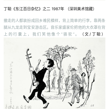
丁聪《东江百日杂忆》之二 1987年 （深圳美术馆藏）
撤走的人都装扮成回乡难民模样，背上简单的行李，靠两条
腿从九龙走到宝安游击区。音乐家盛家伦把他的大衣罩在背
上的行囊上，我们笑他像个“骆驼”。
（文/丁聪）