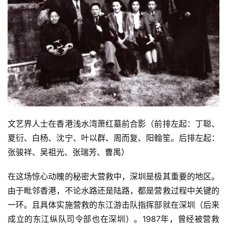
文艺界人士在香港浅水湾萧红墓前合影（前排左起：丁聪、
夏衍、白杨、沈宁、叶以群、周而复、阳翰笙。后排左起：
张骏祥、吴祖光、张瑞芳、曹禺）
在这场惊心动魄的秘密大营救中，深圳是极其重要的地区。
由于毗邻香港，不论水路还是陆路，都是营救过程中关键的
一环。且具体实施营救的东江游击队指挥部就在深圳（后来
成立的东江纵队司令部也在深圳）。1987年，曾经被营救