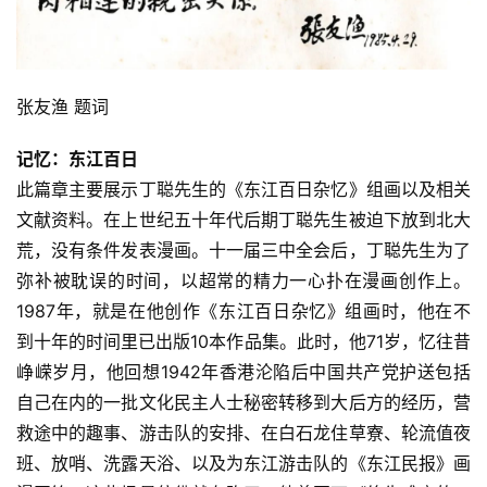
美
术
图
张友渔 题词
库
记忆：东江百日
容
此篇章主要展示丁聪先生的《东江百日杂忆》组画以及相关
易
文献资料。在上世纪五十年代后期丁聪先生被迫下放到北大
寫
荒，没有条件发表漫画。十一届三中全会后，丁聪先生为了
錯
弥补被耽误的时间，以超常的精力一心扑在漫画创作上。
用
1987年，就是在他创作《东江百日杂忆》组画时，他在不
錯
的
到十年的时间里已出版10本作品集。此时，他71岁，忆往昔
繁
峥嵘岁月，他回想1942年香港沦陷后中国共产党护送包括
體
自己在内的一批文化民主人士秘密转移到大后方的经历，营
字
救途中的趣事、游击队的安排、在白石龙住草寮、轮流值夜
一
班、放哨、洗露天浴、以及为东江游击队的《东江民报》画
百