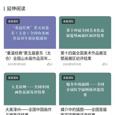
延伸阅读
美展通知
美展通知
“重温经典”第五届娄东（太
第十四届全国美术作品展览
仓）全国山水画作品双年展
壁画展区初评结果
征稿通知
2021年3月16日
0
2024年5月19日
0
美展通知
美展通知
大美漳州——全国中国画作
媒介中的插图——全国首届
品展复评结果
医学插图展评选结果