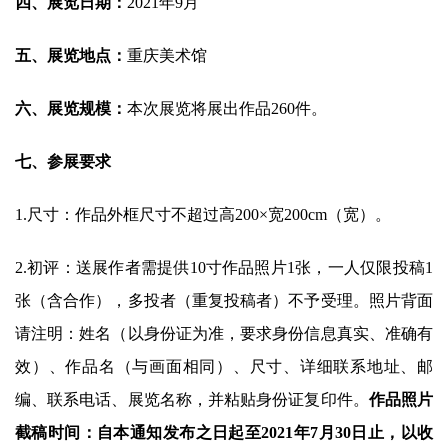
四、展览日期：
2021年9月
五、展览地点：
重庆美术馆
六、展览规模：
本次展览将展出作品260件。
七、参展要求
1.尺寸：作品外框尺寸不超过高200×宽200cm（宽）。
2.初评：送展作者需提供10寸作品照片1张，一人仅限投稿1
张（含合作），多投者（重复投稿者）不予受理。照片背面
首
请注明：姓名（以身份证为准，要求身份信息真实、准确有
页
效）、作品名（与画面相同）、尺寸、详细联系地址、邮
编、联系电话、展览名称，并粘贴身份证复印件。
作品照片
艺
坛
截稿时间：自本通知发布之日起至2021年7月30日止，以收