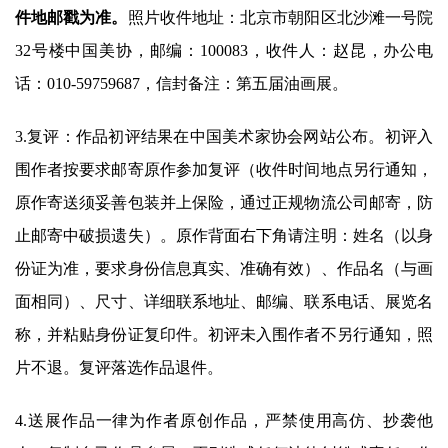
快
件地邮戳为准。
照片收件地址：北京市朝阳区北沙滩一号院
讯
32号楼中国美协，邮编：100083，收件人：赵昆，办公电
书
话：010-59759687，信封备注：第五届油画展。
法
征
3.复评：作品初评结果在中国美术家协会网站公布。初评入
稿
围作者按要求邮寄原作参加复评（收件时间地点另行通知，
原作寄送须妥善包装并上保险，通过正规物流公司邮寄，防
学
术
止邮寄中破损遗失）。原作背面右下角请注明：姓名（以身
研
份证为准，要求身份信息真实、准确有效）、作品名（与画
究
面相同）、尺寸、详细联系地址、邮编、联系电话、展览名
称，并粘贴身份证复印件。初评未入围作者不另行通知，照
法
书
片不退。复评落选作品退件。
欣
赏
4.送展作品一律为作者原创作品，严禁使用高仿、抄袭他