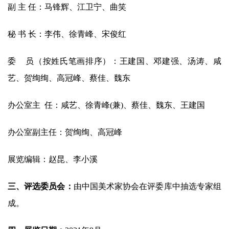
副 主 任：马锋辉、江卫宁、曲笑
秘 书 长：李伟、徐青峰、宋俊红
委    员（按姓氏笔画排序）：王建国、邓建强、汤涛、咸
艺、贺绚绚、高冠峰、蔡佳、魏东
办公室主  任：咸艺、徐青峰(兼)、蔡佳、魏东、王建国
办公室副主任：贺绚绚、高冠峰
展览编辑：赵昆、李小溪
三、评选委员会：
由中国美术家协会在评委库中抽选专家组
成。