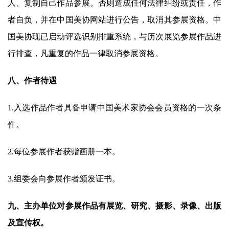
人、复制自己作品参展。否则造成任何法律纠纷或责任，作
砚
边
者自负，并在中国美协网站进行公告，取消其参展资格。中
夜
国美协现已启动评选识别排重系统，与历次展览参展作品进
话
行排查，凡重复的作品一律取消参展资格。
美
八、作者待遇
术
图
1.入选作品作者具备申请中国美术家协会会员资格的一次条
库
件。
容
易
2.每位参展作者获赠画册一本。
寫
錯
3.组委会向参展作者颁发证书。
用
錯
九、主办单位对参展作品有展览、研究、摄影、录像、出版
的
及宣传权。
繁