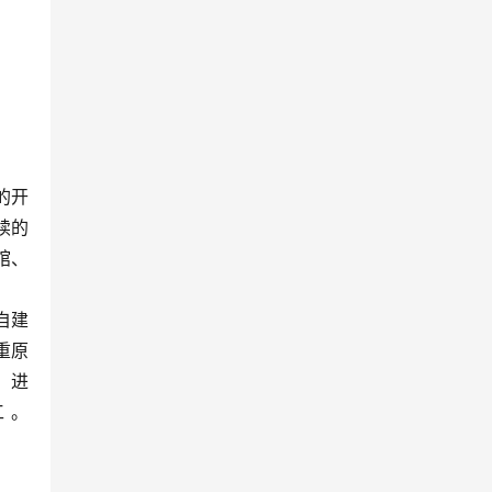
的开
续的
馆、
自建
重原
，进
工。