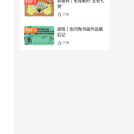
郭建辉 | 老成都的“五老七
贤”
7.1K
胡瑶 | 张问陶书画作品展
后记
7.1K