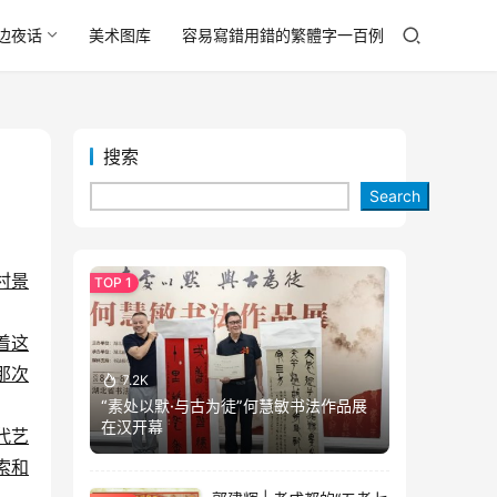
边夜话
美术图库
容易寫錯用錯的繁體字一百例
搜索
Search
村景
着这
那次
7.2K
“素处以默·与古为徒”何慧敏书法作品展
在汉开幕
代艺
索和