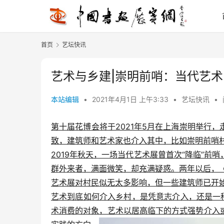
首页
艺坛快讯
艺术与乡建|崇明前哨：当代艺术
本站编辑
•
2021年4月1日 上午3:33
•
艺坛快讯
•
第十届花博会将于2021年5月在上海崇明举行
致，建筑师和艺术家也介入其中，比如崇明前哨
2019年秋天，一场当代艺术展曾首次“降临”
群外来者，满面微笑，却充满疑惑。两年以后，《澎湃新
艺术展对村民似无太多影响，但一些建筑师已开
艺术到底如何介入乡村，是凭意志介入，还是一
术消费的对象，艺术以居高临下的方式强势介入