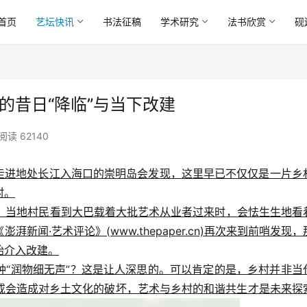
首页
艺坛快讯
书法征稿
学术研究
法书欣赏
砚
的昔日“降临”与当下改建
阅读 62140
，走进地处长江入海口的崇明岛会发现，这里早已不仅仅是一片乡
村。
前哨，当地村民看到大巴载着大批艺术从业者过来时，会怯生生地看
闻·艺术评论》(www.thepaper.cn)再次来到前哨发现，
始介入改建。
种“润物细无声”？这是让人深思的。可以肯定的是，乡村并非当
或会造成对乡土文化的破坏，艺术与乡村的和谐共生才是未来探