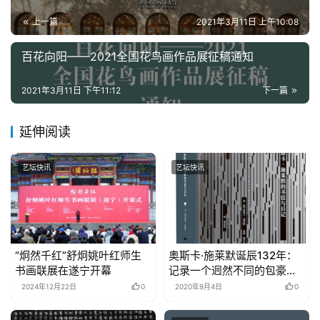
上一篇
2021年3月11日 上午10:08
百花向阳——2021全国花鸟画作品展征稿通知
2021年3月11日 下午11:12
下一篇
延伸阅读
艺坛快讯
艺坛快讯
“炯然千红”舒炯姚叶红师生
奥斯卡·施莱默诞辰132年：
书画联展在遂宁开幕
记录一个迥然不同的包豪斯
学院
2024年12月22日
0
2020年9月4日
0