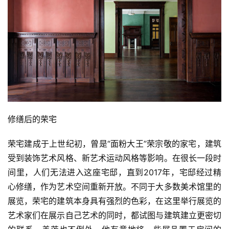
首
页
修缮后的荣宅
艺
坛
荣宅建成于上世纪初，曾是“面粉大王”荣宗敬的家宅，建筑
快
受到装饰艺术风格、新艺术运动风格等影响。在很长一段时
讯
间里，人们无法进入这座宅邸，直到2017年，宅邸经过精
心修缮，作为艺术空间重新开放。不同于大多数美术馆里的
书
展览，荣宅的建筑本身具有强烈的色彩，在这里举行展览的
法
艺术家们在展示自己艺术的同时，都试图与建筑建立更密切
征