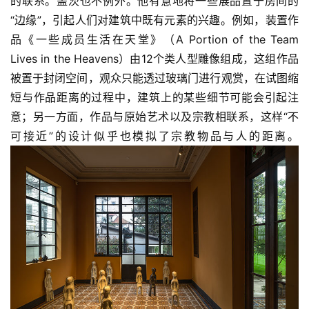
的联系。盖茨也不例外。他有意地将一些展品置于房间的
稿
“边缘”，引起人们对建筑中既有元素的兴趣。例如，装置作
品《一些成员生活在天堂》（A Portion of the Team 
学
术
Lives in the Heavens）由12个类人型雕像组成，这组作品
研
被置于封闭空间，观众只能透过玻璃门进行观赏，在试图缩
究
短与作品距离的过程中，建筑上的某些细节可能会引起注
意；另一方面，作品与原始艺术以及宗教相联系，这样“不
法
可接近”的设计似乎也模拟了宗教物品与人的距离。
书
欣
赏
砚
边
夜
话
美