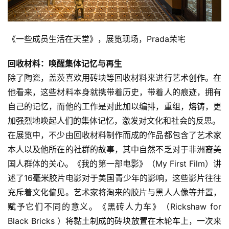
术
图
库
《一些成员生活在天堂》，展览现场，Prada荣宅
容
回收材料：唤醒集体记忆与再生
易
除了陶瓷，盖茨喜欢用砖块等回收材料来进行艺术创作。在
寫
他看来，这些材料本身就携带着历史，带着人的痕迹，拥有
錯
自己的记忆，而他的工作是对此加以编排，重组，熔铸，更
用
加强烈地唤起人们的集体记忆，激发对文化和社会的反思。
錯
在展览中，不少由回收材料制作而成的作品都包含了艺术家
的
繁
本人以及他所在的社群的故事，其中自然不乏对于非洲裔美
體
国人群体的关心。《我的第一部电影》（My First Film）讲
字
述了16毫米胶片电影对于美国青少年的影响，这些影片往往
一
充斥着文化偏见。艺术家将淘来的胶片与黑人人像等并置，
百
赋予它们不同的意义。《黑砖人力车》（Rickshaw for 
例
Black Bricks ）将黏土制成的砖块放置在木轮车上，一次来