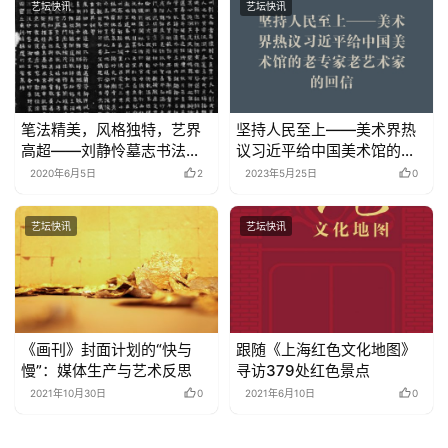
艺坛快讯
艺坛快讯
笔法精美，风格独特，艺界
坚持人民至上——美术界热
高超——刘静怜墓志书法艺
议习近平给中国美术馆的老
术评析
专家老艺术家的回信
2020年6月5日
2
2023年5月25日
0
艺坛快讯
艺坛快讯
《画刊》封面计划的“快与
跟随《上海红色文化地图》
慢”：媒体生产与艺术反思
寻访379处红色景点
2021年10月30日
0
2021年6月10日
0