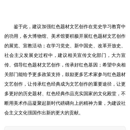
容
易
寫
鉴于此，建议加强红色题材文艺创作在党史学习教育中
錯
的功用，各大博物馆、美术馆要积极开展红色题材文艺创作
用
的展览、宣教活动；在学习党史、新中国史、改革开放史、
錯
的
社会主义发展史过程中，建议相关宣传文化部门，大力宣
繁
传、倡导红色题材文艺创作，传承好红色基因；
希望中央相
體
关部门能给予更多政策支持，
鼓励
更多
艺术家参与红色题材
字
一
文艺创作，
让
传承红色经典成为文艺创作的重要途径，让更
百
多更好的历史题材、红色经典作品充实国家的文化殿堂，不
例
断用美术作品凝聚起新时代磅礴向上的精神力量，为建设社
会主义文化强国作出新的更大的贡献。