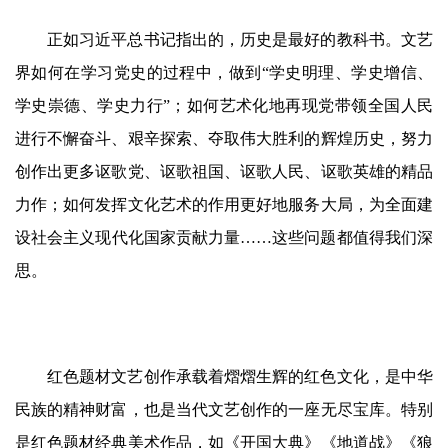
正如习近平总书记指出的，
历史是最好的教科书。
文艺
界如何在学习党史的过程中，做到
“学史明理、学史增信、
首
学史崇德、学史力行”；如何艺术化地再现党带领全国人民
页
进行不懈奋斗、艰辛探索、夺取伟大胜利的辉煌历史，努力
创作出更多讴歌党、讴歌祖国、讴歌人民、讴歌英雄的精品
艺
坛
力作；如何发挥文化艺术的作用更好地服务大局，为全面建
快
设社会主义现代化国家贡献力量……这些问题都值得我们深
讯
思。
书
法
征
稿
红色题材文艺创作承载着熠熠生辉的红色文化，是中华
民族的精神财富，也是当代文艺创作的一座无尽宝库。特别
学
是红色题材经典美术作品，
如
《开国大典》《地道战》《狼