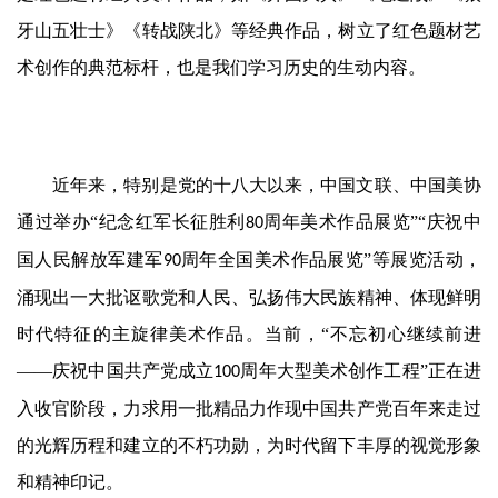
术
牙山五壮士》
《转战陕北》等经典作品，
树立了
红色题材艺
研
究
术创作的
典范
标杆，也是我们学习历史的生动内容。
法
书
欣
近年来，特别是党的十八大以来，中国文联、中国美协
赏
通过举办“纪念红军长征胜利
周年美术作品展览”“庆祝中
80
国人民解放军建军
周年全国美术作品展览”等展览活动，
砚
90
边
涌现出一大批讴歌党和人民、弘扬伟大民族精神、体现鲜明
夜
时代特征的主旋律美术作品。当前，“不忘初心继续前进
话
——庆祝中国共产党成立
周年大型美术创作工程”正在进
100
美
入收官阶段，力求用一批精品力作现中国共产党百年来走过
术
的光辉历程和建立的不朽功勋，为时代留下丰厚的视觉形象
图
和精神印记。
库