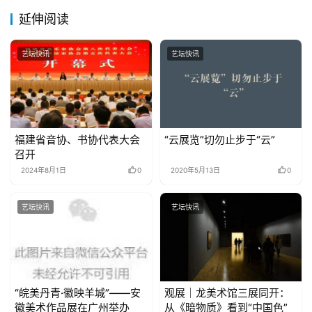
延伸阅读
艺坛快讯
艺坛快讯
福建省音协、书协代表大会
“云展览”切勿止步于“云”
召开
2024年8月1日
0
2020年5月13日
0
艺坛快讯
艺坛快讯
“皖美丹青·徽映羊城”——安
观展｜龙美术馆三展同开：
徽美术作品展在广州举办
从《暗物质》看到“中国色”