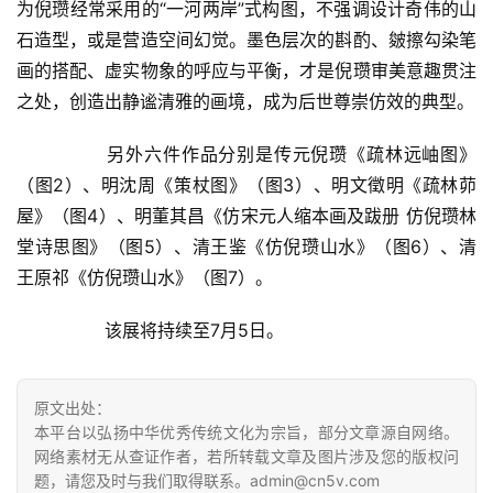
为倪瓒经常采用的“一河两岸”式构图，不强调设计奇伟的山
石造型，或是营造空间幻觉。墨色层次的斟酌、皴擦勾染笔
画的搭配、虚实物象的呼应与平衡，才是倪瓒审美意趣贯注
之处，创造出静谧清雅的画境，成为后世尊崇仿效的典型。  
  	另外六件作品分别是传元倪瓒《疏林远岫图》
（图2）、明沈周《策杖图》（图3）、明文徵明《疏林茆
屋》（图4）、明董其昌《仿宋元人缩本画及跋册 仿倪瓒林
堂诗思图》（图5）、清王鉴《仿倪瓒山水》（图6）、清
王原祁《仿倪瓒山水》（图7）。  
  	该展将持续至7月5日。  
原文出处：
本平台以弘扬中华优秀传统文化为宗旨，部分文章源自网络。
网络素材无从查证作者，若所转载文章及图片涉及您的版权问
题，请您及时与我们取得联系。admin@cn5v.com