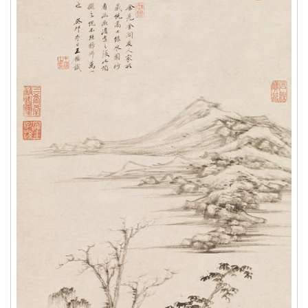
易
寫
錯
用
錯
的
繁
體
字
一
百
例