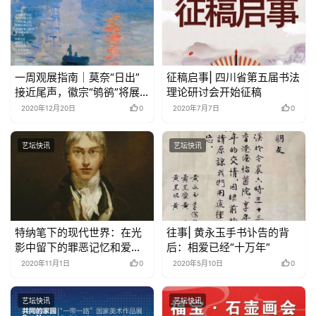
一周观展指南｜莫奈“日出”
征稿启事| 四川省第五届书法
接近尾声，徽宗“鸲鹆”将展
理论研讨会开始征稿
金陵
2020年12月20日
0
2020年7月7日
0
艺坛快讯
艺坛快讯
特纳笔下的现代世界：在光
往事| 黄永玉手书讣告的背
影中留下的罪恶记忆和爱国
后：相爱已经“十万年”
情怀
2020年11月1日
0
2020年5月10日
0
艺坛快讯
艺坛快讯