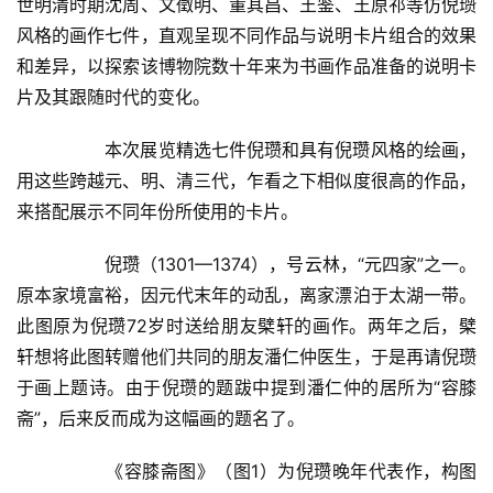
世明清时期沈周、文徵明、董其昌、王鉴、王原祁等仿倪瓒
风格的画作七件，直观呈现不同作品与说明卡片组合的效果
和差异，以探索该博物院数十年来为书画作品准备的说明卡
片及其跟随时代的变化。  
  	本次展览精选七件倪瓒和具有倪瓒风格的绘画，
用这些跨越元、明、清三代，乍看之下相似度很高的作品，
来搭配展示不同年份所使用的卡片。  
  	倪瓒（1301—1374），号云林，“元四家”之一。
原本家境富裕，因元代末年的动乱，离家漂泊于太湖一带。
此图原为倪瓒72岁时送给朋友檗轩的画作。两年之后，檗
轩想将此图转赠他们共同的朋友潘仁仲医生，于是再请倪瓒
于画上题诗。由于倪瓒的题跋中提到潘仁仲的居所为“容膝
斋”，后来反而成为这幅画的题名了。  
  	《容膝斋图》（图1）为倪瓒晚年代表作，构图