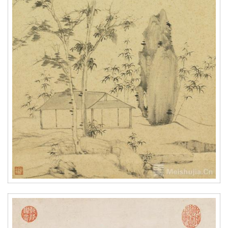
究
法
书
欣
赏
砚
边
夜
话
美
术
图
库
容