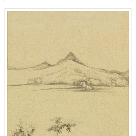
首
页
艺
坛
快
讯
书
法
征
稿
学
术
研