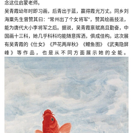
念这位启蒙老师。
吴青霞幼年时即习画，后青出于蓝，赢得霞光万丈。同乡刘
海粟先生曾赞其曰：“常州出了个女将军”，赞其绘画技法，
能为唐代大小李将军之后。据说，吴青霞禀赋高且勤奋，中
国画十三科，她几乎科科均能随意挥洒，俱成佳构。这次展
有吴青霞的《仕女》《芦花两岸秋》《鲤鱼图》《武夷隐屏
峰》等作品，也是从不同方面展示她的全能。