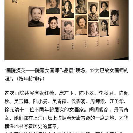
“画院掇英——院藏女画师作品展”现场，12为已故女画师的
照片（按年龄排序）
这次画院共展有张红薇、庞左玉、陈小翠、李秋君、陈佩
秋、吴玉梅、陆小曼、吴青霞、侯碧漪、周鍊霞、江圣华、
徐元清十二位不同年龄层次的女画家。闺阁俊彦，丹青奇
女，她们都在上海画坛上占据着毋庸置疑的一席之地，才华
横溢地书写着历史的篇章。