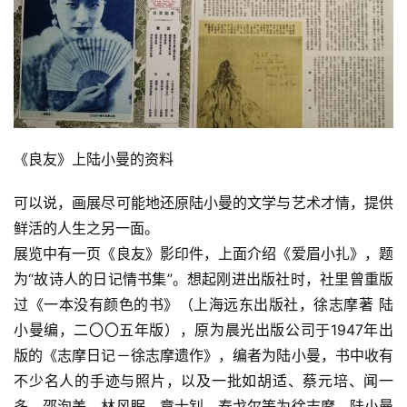
《良友》上陆小曼的资料
可以说，画展尽可能地还原陆小曼的文学与艺术才情，提供
鲜活的人生之另一面。
展览中有一页《良友》影印件，上面介绍《爱眉小扎》，题
为“故诗人的日记情书集”。想起刚进出版社时，社里曾重版
过《一本没有颜色的书》（上海远东出版社，徐志摩著 陆
小曼编，二〇〇五年版），原为晨光出版公司于1947年出
版的《志摩日记－徐志摩遗作》，编者为陆小曼，书中收有
不少名人的手迹与照片，以及一批如胡适、蔡元培、闻一
多、邵洵美、林风眠、章士钊、泰戈尔等为徐志摩、陆小曼