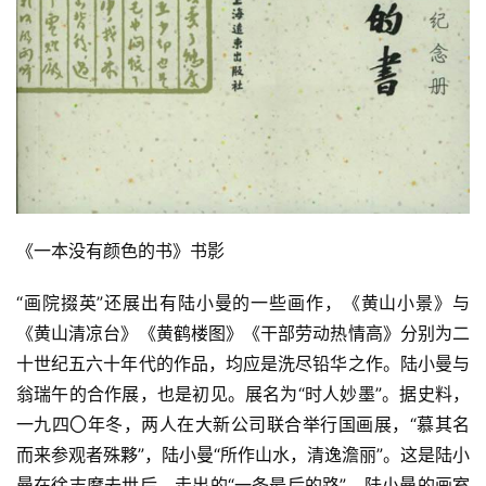
砚
边
夜
话
美
术
图
库
《一本没有颜色的书》书影
容
“画院掇英”还展出有陆小曼的一些画作，《黄山小景》与
易
《黄山清凉台》《黄鹤楼图》《干部劳动热情高》分别为二
寫
十世纪五六十年代的作品，均应是洗尽铅华之作。陆小曼与
錯
翁瑞午的合作展，也是初见。展名为“时人妙墨”。据史料，
用
一九四〇年冬，两人在大新公司联合举行国画展，“慕其名
錯
而来参观者殊夥”，陆小曼“所作山水，清逸澹丽”。这是陆小
的
繁
曼在徐志摩去世后，走出的“一条最后的路”。陆小曼的画室