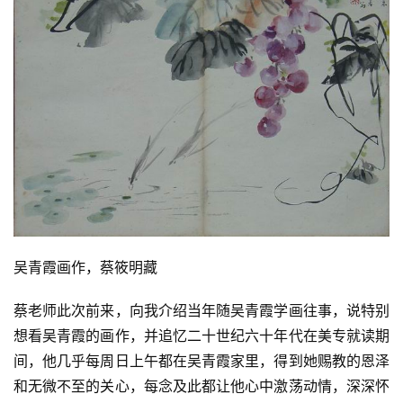
吴青霞画作，蔡筱明藏
蔡老师此次前来，向我介绍当年随吴青霞学画往事，说特别
想看吴青霞的画作，并追忆二十世纪六十年代在美专就读期
间，他几乎每周日上午都在吴青霞家里，得到她赐教的恩泽
和无微不至的关心，每念及此都让他心中激荡动情，深深怀