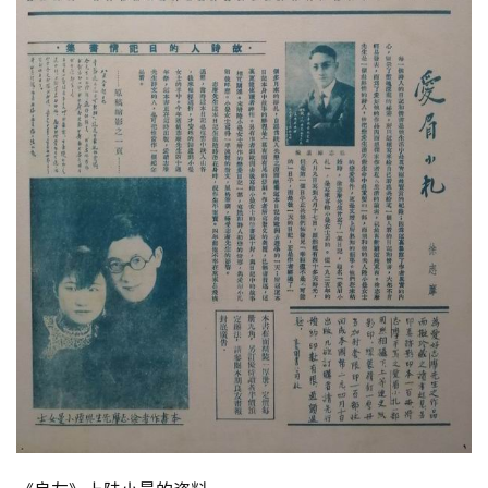
首
页
艺
坛