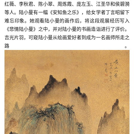
红薇、李秋君、陈小翠、周炼霞、庞左玉、江圣华和侯碧漪
等人。陆小曼有一幅《安知鱼之乐》，给女学者丁言昭留下
难忘印象。她观看陆小曼的画作后，将这段观展经历写入
《悲情陆小曼》之中，并对陆小曼的书画造诣进行了评价。
吉光片羽，可窥陆小曼从绘画爱好者到成为一名画师所走之
路。