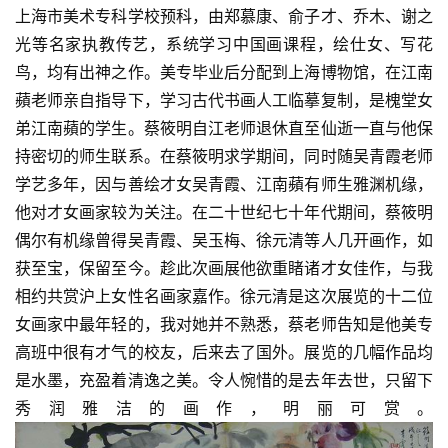
上海市美术专科学校预科，由郑慕康、俞子才、乔木、谢之
光等名家执教传艺，系统学习中国画课程，绘仕女、写花
鸟，均有出神之作。美专毕业后分配到上海博物馆，在江南
蘋老师亲自指导下，学习古代书画人工临摹复制，是槐堂女
弟江南蘋的学生。蔡筱明自江老师退休直至仙逝一直与他保
持密切的师生联系。在蔡筱明求学期间，同时随吴青霞老师
学艺多年，因与善绘才女吴青霞、江南蘋有师生雅渊机缘，
他对才女画家较为关注。在二十世纪七十年代期间，蔡筱明
偶尔有机缘曾得吴青霞、吴玉梅、徐元清等人几开画作，如
获至宝，保留至今。趁此次画展他欲重睹诸才女佳作，与我
相约共赏沪上女性名画家嘉作。徐元清是这次展览的十二位
女画家中最年轻的，我对她并不熟悉，蔡老师告知是他美专
高班中很有才气的校友，后来去了国外。展览的几幅作品均
是水墨，充盈着清逸之美。令人惋惜的是去年去世，只留下
秀润雅洁的画作，明丽可赏。