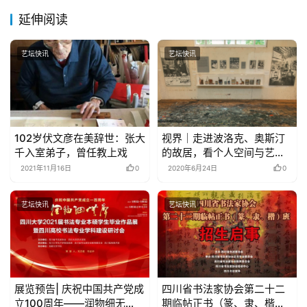
延伸阅读
艺坛快讯
艺坛快讯
102岁伏文彦在美辞世：张大
视界｜走进波洛克、奥斯汀
千入室弟子，曾任教上戏
的故居，看个人空间与艺术
创作
2021年11月16日
0
2020年6月24日
0
艺坛快讯
艺坛快讯
展览预告| 庆祝中国共产党成
四川省书法家协会第二十二
立100周年——润物细无
期临帖正书（篆、隶、楷）