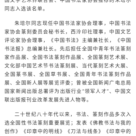
国文学艺术界联合会
、
中国书法家协会
推荐的朱培尔
同志入选该名单。
朱培尔同志现任中国书法家协会理事，中国书法
家协会篆刻委员会秘书长，西泠印社理事，中国文艺
评论家协会理事，《中国书法》主编兼社长，《中国
书法报》总编兼社长。先后担任全国中青年书法篆刻
家作品展、全国书法篆刻作品展、全国篆刻艺术展、
文化部中国艺术节书法篆刻展、当代篆刻艺术大展、
全国篆书展、全国草书展、全国青年书法篆刻作品
展、全国新人展等展览评委；曾被全国新闻广电总局
国家新闻出版总署评为出版行业“领军人才”、中国文
首
联出版报刊业改革发展先进人物等。
页
二十世纪八十年代以来，书法、篆刻作品多次入
艺
选全国性书法篆刻重要展览；发表《佛教书法与我的
坛
创作》《印章中的明线》《刀法与线条》《印章中的