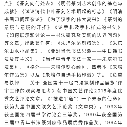
快
点》《篆刻向何处去》《明代篆刻艺术创作的基点与
讯
成就》《试论清代中叶篆刻艺术崛起的标志》《明清
书画印问题杂论》《为了汉字的伟大复兴》《篆刻的
书
意境与意境的开拓》《论手札及手札样式的书法》
法
《如何展示和讨论——书法研究及实践的边界问题》
征
稿
等文章；出版著作有：《朱培尔篆刻精选》、《朱培
尔山水小品集》、《亚洲当代书法思潮——中日韩书
学
法及其主义》、《当代中青年书法十家——朱培尔书
术
法集》、《格外——朱培尔刻心经》、四卷本《朱培
研
尔作品集》以及《朱培尔自选手拓印谱》等。《负重
究
与抉择——关于“全国第十一届书法篆刻作品展览”评
审工作的观察与思考》获中国文艺评论2016年度优
法
秀文艺评论文章，《“技进乎道”：一个未竟的使命》
书
获第九届中国文联文艺评论奖（文章类），1993年
欣
获全国第四届书学讨论会三等奖，1990年获全国第
赏
三届中青年书法篆刻家作品展优秀作品奖。1994年