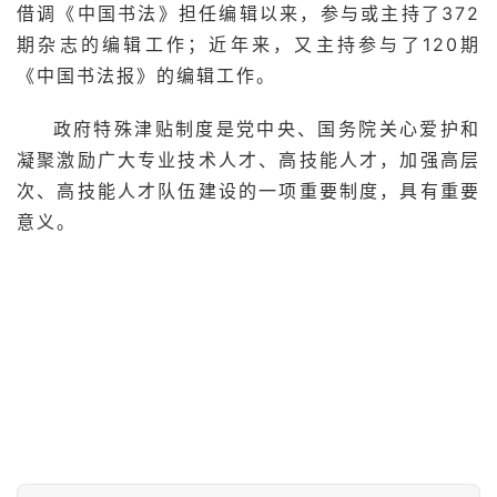
借调《中国书法》担任编辑以来，参与或主持了372
砚
边
期杂志的编辑工作；近年来，又主持参与了120期
夜
《中国书法报》的编辑工作。
话
政府特殊津贴制度是党中央、国务院关心爱护和
美
凝聚激励广大专业技术人才、高技能人才，加强高层
术
次、高技能人才队伍建设的一项重要制度，具有重要
图
意义。
库
容
易
寫
錯
用
錯
的
繁