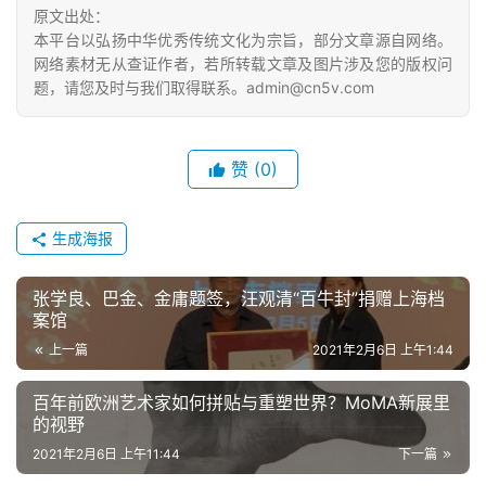
體
原文出处：
字
本平台以弘扬中华优秀传统文化为宗旨，部分文章源自网络。
一
网络素材无从查证作者，若所转载文章及图片涉及您的版权问
题，请您及时与我们取得联系。admin@cn5v.com
百
例
赞
(0)
生成海报
张学良、巴金、金庸题签，汪观清“百牛封”捐赠上海档
案馆
上一篇
2021年2月6日 上午1:44
百年前欧洲艺术家如何拼贴与重塑世界？MoMA新展里
的视野
2021年2月6日 上午11:44
下一篇