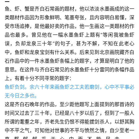
鱼、虾、蟹是齐白石常画的题材，他以浓淡水墨画成的这一
类题材作品因为形象鲜明、笔墨夸张，且内容明白易懂，深
受市场追捧，是他最好卖的作品，他一生画这一类题材的作
品也最多。曾见他在一幅水墨鱼虾上题有“等闲我被鱼虾
误，负却龙泉三十年”的句子，甚为不解，不知在此老心
中，鱼虾和龙泉宝剑有什么关系。后来见到北京画院藏齐白
石作品中的一件水墨鱼虾条幅上的题字，才算是明白了他的
意思。在这件与齐白石常见的水墨鱼虾十分雷同的条幅作品
上，有着十分不同寻常的题字： 
鱼虾负剑。余六十年来画鱼虾之工夫若磨剑，心中不平事必
无今日之多也。
这是齐白石晚年的作品，至少距他题写上面提到的那首诗的
时间又过去了三十年，已经是八十岁以后了，但到了一般人
所谓的耄耋之年，齐老先生仍恨不得能拔剑杀人，以舒其胸
中不平之气，可知他对世事的不平与愤然之情，自少至老一
直都郁郁乎于心中而不能尽去。 