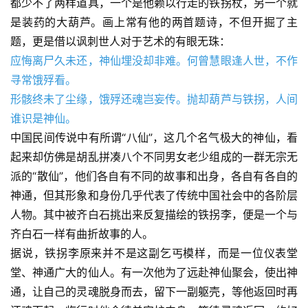
都少不了两样道具，一个是他赖以行走的铁拐杖，另一个就
是装药的大葫芦。画上常有他的两首题诗，不但开掘了主
题，更是借以讽刺世人对于艺术的有眼无珠：
应悔离尸久未还，神仙埋没却非难。何曾慧眼逢人世，不作
寻常饿殍看。 
形骸终未了尘缘，饿殍还魂岂妄传。抛却葫芦与铁拐，人间
谁识是神仙。 
中国民间传说中有所谓“八仙”，这几个名气极大的神仙，看
起来却仿佛是胡乱拼凑八个不同男女老少组成的一群无宗无
派的“散仙”，他们各自有不同的故事和出身，各自有各自的
神通，但其形象和身份几乎代表了传统中国社会中的各阶层
人物。其中被齐白石挑出来反复描绘的铁拐李，便是一个与
齐白石一样有曲折故事的人。 
据说，铁拐李原来并不是这副乞丐模样，而是一位仪表堂
堂、神通广大的仙人。有一次他为了远赴神仙聚会，使出神
通，让自己的灵魂脱身而去，留下一副躯壳，等他返回时再