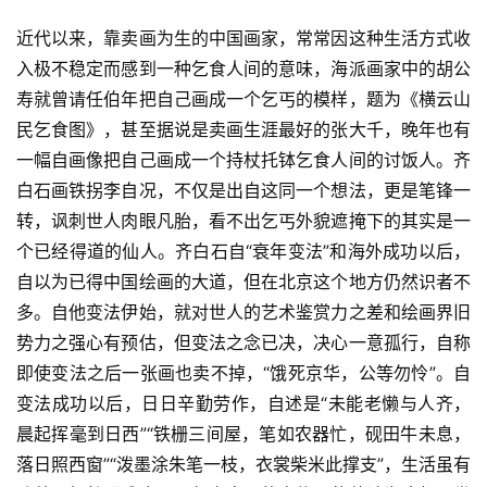
近代以来，靠卖画为生的中国画家，常常因这种生活方式收
入极不稳定而感到一种乞食人间的意味，海派画家中的胡公
寿就曾请任伯年把自己画成一个乞丐的模样，题为《横云山
民乞食图》，甚至据说是卖画生涯最好的张大千，晚年也有
一幅自画像把自己画成一个持杖托钵乞食人间的讨饭人。齐
白石画铁拐李自况，不仅是出自这同一个想法，更是笔锋一
转，讽刺世人肉眼凡胎，看不出乞丐外貌遮掩下的其实是一
个已经得道的仙人。齐白石自“衰年变法”和海外成功以后，
自以为已得中国绘画的大道，但在北京这个地方仍然识者不
多。自他变法伊始，就对世人的艺术鉴赏力之差和绘画界旧
势力之强心有预估，但变法之念已决，决心一意孤行，自称
即使变法之后一张画也卖不掉，“饿死京华，公等勿怜”。自
变法成功以后，日日辛勤劳作，自述是“未能老懒与人齐，
晨起挥毫到日西”“铁栅三间屋，笔如农器忙，砚田牛未息，
落日照西窗”“泼墨涂朱笔一枝，衣裳柴米此撑支”，生活虽有