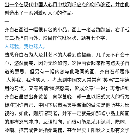
出一个在现代中国人心目中找到呼应点的创作途径，并由此
创造出了一系列激动人心的作品。
一
齐白石画过一幅很有名的小品，画上一老者跏趺坐，右手戟
其二指指向画外，瞪目作气咻咻状，题有七个字： 
人骂我，我也骂人。 
熟悉齐白石为人及其艺术的人看到这幅画，几乎无不有会于
心，悠然而笑，因为无论如何，这幅画看起来都有点夫子自
道的意思。但另有一幅内容与此略同的画，齐白石却题作
“人笑我，我也笑人”。考虑到中国文人常常有“笑骂”二字连
用的习惯，又有所谓“嬉笑怒骂，皆成文章”一说；再考虑到
齐白石虽然出身贫苦，向学甚晚，却一直以旧式文人的行为
标准期许自己，中国下层市民叉手骂街的做法是他所甚为鄙
视的，如此，则所谓骂者，并不一定就是如那幅小品上所画
的那样怒气冲冲，恶语相向，而很可能是采用讽刺、隐喻、
冷嘲、挖苦或者是指桑骂槐，甚至是皮里阳秋之类颇有文学