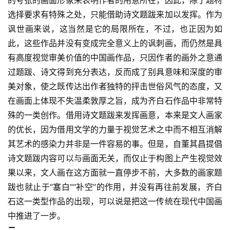
选择要求有特殊之处，只能借助诗文题跋来加以发挥。作为
讽世画来说，这当然是它的局限所在，不过，也正因为如
此，这些作品并没有变成完全意义上的讽刺画，而仍然是具
有高度视觉审美价值的中国画作品，只因作者的画外之意通
过题跋、诗文得到充分表达，反而成了别具意味和深度的审
美对象，使之既传达出作者独特的抨击世俗风气的态度，又
在画面上体现不失温柔敦厚之旨，成为齐白石作品中非常特
殊的一类创作。借用诗文题跋来发挥画意，本来是文人画家
的优长，因为借用文学的力量于视觉艺术之中而不相互消解
其艺术的感染力并非是一件容易的事。但是，自董其昌提倡
诗文题跋内容可以与画面无关，而仅止于构图上产生视觉效
果以来，文人画在这方面就一直停步不前，大多数的画家题
跋也就止于“塞白”“补空”的作用，并没有再往前发展，齐白
石这一类型作品的出现，可以说是把这一传统在现代中国画
中推进了一步。 
二 