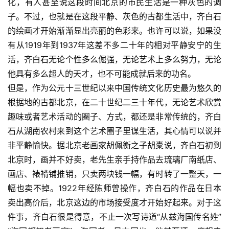
化，有人甚至说这段时间北京的市民生活是一种灰色的调
子。不过，也就是在这段平静、灰色的古都生活中，齐白石
的绘画才开始渐渐显出亮丽的色彩来。也许可以说，如果没
有从1919年到1937年这差不多二十年的相对平静安宁的生
活，齐白石无论个性多么倔强，无论艺术上多么努力，无论
他具有多么超人的天才，也不可能成就后来的功名。 
但是，作为公元十三世纪以来中国传统文化历史最为悠久的
根据地的古都北京，在二十世纪二三十年代，无论艺术欣赏
趣味或者艺术活动的圈子、方式，都还是非常传统的，齐白
石从湖南农村来到这个艺术圈子里谋生活，其心情可以说并
非平静愉快。据北京老画家胡佩衡之子胡橐说，齐白石初到
北京时，画并不好卖，老先生亲手持作品去琉璃厂南纸店、
画店、裱褙铺推销，只卖两块钱一幅，有时转了一整天，一
幅也卖不掉。1922年经陈师曾操作，齐白石的作品在日本
卖出高价后，北京这边的市场接受度才开始好起来。对于这
件事，齐白石很是得意，不止一次写诗道“从兹海国传名姓”