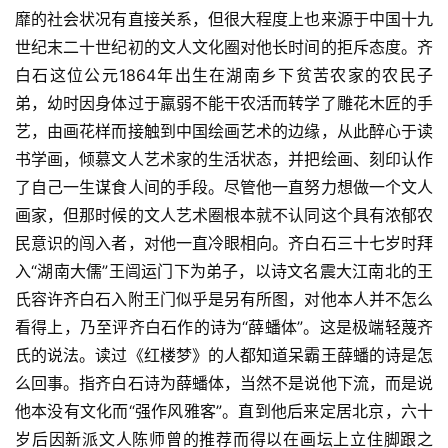
靡的社会状况有直接关系，但很大程度上也来源于中国十九
世纪末二十世纪初的文人文化圈对他长时间的拒斥态度。齐
白石这位公元1864年出生在湖南乡下贫苦农家的农民子
弟，幼时因身体过于羸弱不能干农活而转学了雕花木匠的手
艺，由画花样而接触到中国绘画艺术的边缘，从此醉心于读
书学画，倾慕文人艺术家的生活状态，并把绘画、刻印认作
了自己一生谋食人间的手段。尽管他一直努力想做一个文人
画家，但那时候的文人艺术圈根本就不认同这个具有浓郁农
民意识的闯入者，对他一直冷眼相向。齐白石三十七岁时拜
入“湖南大儒”王闿运门下为弟子，以诗文名震大江南北的王
氏容许齐白石入附王门似乎是另有所图，对他本人并不怎么
看得上，乃至评齐白石作的诗为“薛蟠体”。这是极端轻蔑齐
氏的说法。读过《红楼梦》的人都知道呆霸王薛蟠的诗是怎
么回事。指齐白石诗为薛蟠体，当然不是说他下流，而是说
他本没有文化而“强作风雅客”。直到他后来定居北京，六十
岁后因新派文人陈师曾的推荐而得以在画坛上立住脚跟之