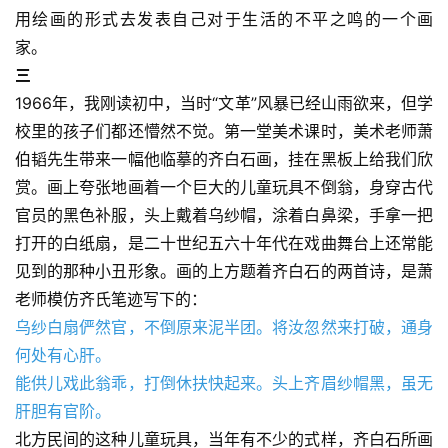
用绘画的形式去发表自己对于生活的不平之鸣的一个画
家。 
三 
1966年，我刚读初中，当时“文革”风暴已经山雨欲来，但学
校里的孩子们都还懵然不觉。第一堂美术课时，美术老师萧
伯韬先生带来一幅他临摹的齐白石画，挂在黑板上给我们欣
赏。画上夸张地画着一个巨大的儿童玩具不倒翁，身穿古代
官员的黑色补服，头上戴着乌纱帽，涂着白鼻梁，手拿一把
打开的白纸扇，是二十世纪五六十年代在戏曲舞台上还常能
见到的那种小丑形象。画的上方题着齐白石的两首诗，是萧
老师模仿齐氏笔迹写下的： 
乌纱白扇俨然官，不倒原来泥半团。将汝忽然来打破，通身
何处有心肝。 
能供儿戏此翁乖，打倒休扶快起来。头上齐眉纱帽黑，虽无
肝胆有官阶。
北方民间的这种儿童玩具，当年有不少的式样，齐白石所画