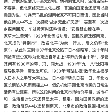
远，对他的生活几乎毫无影响。他初到北京时，生活虽然并
不容易，但北京终究是文化古都，普通的画家也还是可以靠
卖画为生，与兵荒马乱的湖南老家不可同日而语，因此当时
他在诗文中不止一次感叹“故乡无此好天恩”，甚至有一次返
乡探亲回来，车过黄河时还吟诗道：“安得赶山鞭在手，一
家草木过黄河”。1928年北伐成功后，国民政府迁都南京，
北京成为“特别市”，改名北平(为统一行文，后文仍称“北
京”)。从此时直到1937年北京沦陷于日本侵略军，这十年时
间被有些史家称为北京近百年史上“平静的黄金十年”，尽管
其间有1930年的蒋、冯、阎大战，1931年“九一八”沈阳事
变导致平津一带岌岌可危，1933年“塘沽协定”致华北主权尽
入日本人之手等大事发生，日本侵华势头日甚一日，华北地
区长期陷入风雨飘摇之中，但危机似乎距北京市民的日常生
活仍有些距离，所以这段时间的北京市场物价平易，城市祥
和，生活相对说来还算是太平、稳定。因为国民政府的迁
都，政治旋涡中心迁移到南京，北京市的政治氛围相对淡