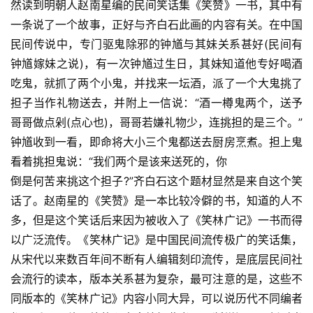
然读到明朝人赵南星编的民间笑话集《笑赞》一书，其中有
一条说了一个故事，正好与齐白石此画的内容有关。在中国
民间传说中，专门驱鬼除邪的钟馗与其妹关系甚好(民间有
钟馗嫁妹之说)，有一次钟馗过生日，其妹知道他专好喝酒
吃鬼，就抓了两个小鬼，并找来一坛酒，派了一个大鬼挑了
担子当作礼物送去，并附上一信说：“酒一樽鬼两个，送予
哥哥做点剁(点心也)，哥哥若嫌礼物少，连挑担的是三个。”
钟馗收到一看，即命将大小三个鬼都送去厨房烹煮。担上鬼
看着挑担鬼说：“我们两个是该来送死的，你 
倒是何苦来挑这个担子?”齐白石这个题材显然是来自这个笑
话了。赵南星的《笑赞》是一本比较冷僻的书，知道的人不
多，但是这个笑话后来因为被收入了《笑林广记》一书而得
以广泛流传。《笑林广记》是中国民间流传极广的笑话集，
从宋代以来数百年间不断有人编辑刻印流传，是底层民间社
会流行的读本，版本关系甚为复杂，最可注意的是，这些不
同版本的《笑林广记》内容小同大异，可以说历代不同编者