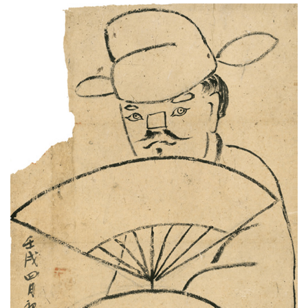
快
讯
书
法
征
稿
学
术
研
究
法
书
欣
赏