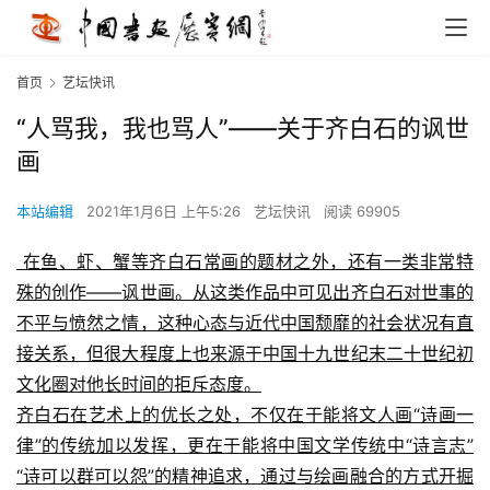
首页
艺坛快讯
“人骂我，我也骂人”——关于齐白石的讽世
画
本站编辑
2021年1月6日 上午5:26
艺坛快讯
阅读 69905
 在鱼、虾、蟹等齐白石常画的题材之外，还有一类非常特
殊的创作——讽世画。从这类作品中可见出齐白石对世事的
不平与愤然之情，这种心态与近代中国颓靡的社会状况有直
接关系，但很大程度上也来源于中国十九世纪末二十世纪初
文化圈对他长时间的拒斥态度。
齐白石在艺术上的优长之处，不仅在于能将文人画“诗画一
律”的传统加以发挥，更在于能将中国文学传统中“诗言志”
“诗可以群可以怨”的精神追求，通过与绘画融合的方式开掘