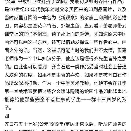
“文革”中被红卫兵打折了双腿。我最初见到的齐白石作品，
體
是20世纪50年代我年幼时父亲买回来的印刷品画片，以及
字
当时家里订阅的一本名为《新观察》的杂志上印刷的彩色插
一
图，内容都是些花鸟竹石、虾蟹虫鱼，直到看了萧老师带到
百
课堂上的官样不倒翁，读了那上面的题诗，才知道原来中国
例
画还可以画这些东西，还可以借题发挥说一些作者心中、画
面之外的话。当然，这些话可能当时的我们并不太懂，但萧
老师作为一个中年知识分子，他应该是懂得齐先生言外之意
的。由此也可以看到，齐白石这一类作品受当时社会上普通
人欢迎的程度，如果不是由衷的喜欢，如果不是被齐白石作
品所深深地打动，作为一个中学美术教师，他绝不会在开学
第一堂美术课就把这些含义暧昧隐晦的绘画作品如此隆重地
推荐给他那些完全不谙世事的学生—一群十三四岁的孩
子。 
四 
齐白石五十七岁(公元1919年)定居北京以后，听从陈师曾的