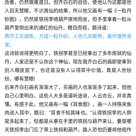
改善，仍然艰难度日。但齐白石的自信，使他认为这都是世
人目无慧眼，不识真仙的结果，所以他又画有一幅《一粒丹
砂图》，仍然是铁拐李倚葫芦席地而坐，但手里拿着一粒从
葫芦里倒出来的通红的仙丹，瞪目而视，题诗道： 
费尽工夫烧炼，方成一粒丹砂。人世凡夫眼界，看作饿殍身
家。 
这诗就说得更明白了，铁拐李甚至已经拿出了多年炼就的仙
丹，人家还是不认你这个神仙，现在我齐白石的画即使拿到
别人眼皮底下，也还是没有人认得其中价值，真是人世纷
纷，哪有慧眼! 
后来齐白石画名渐渐大了，买画的人也渐渐多了起来，但他
自己心里明白，这些人大多是道听途说，人云亦云，并非真
懂。有感于此，他又画有一幅《耳食图》，画一人持筷夹鱼
肉送入耳中，题曰：“耳食不知其味也。”认得铁拐李的人倒
是多起来了，但都是从拿在手里的铁拐与葫芦来认，要是哪
天铁拐李出门忘了带上铁拐和葫芦，路人恐怕仍要将他视作