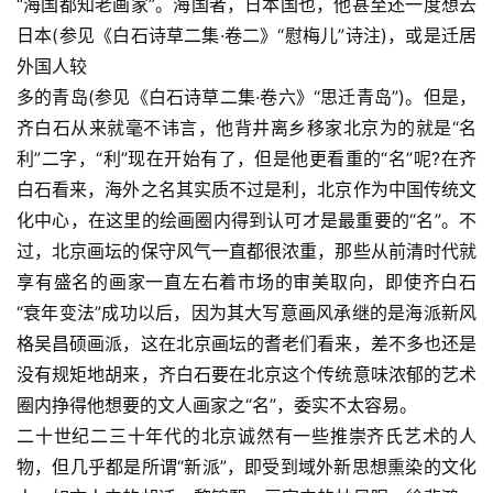
“海国都知老画家”。海国者，日本国也，他甚至还一度想去
日本(参见《白石诗草二集·卷二》“慰梅儿”诗注)，或是迁居
外国人较 
多的青岛(参见《白石诗草二集·卷六》“思迁青岛”)。但是，
齐白石从来就毫不讳言，他背井离乡移家北京为的就是“名
利”二字，“利”现在开始有了，但是他更看重的“名”呢?在齐
白石看来，海外之名其实质不过是利，北京作为中国传统文
化中心，在这里的绘画圈内得到认可才是最重要的“名”。不
过，北京画坛的保守风气一直都很浓重，那些从前清时代就
享有盛名的画家一直左右着市场的审美取向，即使齐白石
“衰年变法”成功以后，因为其大写意画风承继的是海派新风
格吴昌硕画派，这在北京画坛的耆老们看来，差不多也还是
没有规矩地胡来，齐白石要在北京这个传统意味浓郁的艺术
圈内挣得他想要的文人画家之“名”，委实不太容易。 
二十世纪二三十年代的北京诚然有一些推崇齐氏艺术的人
物，但几乎都是所谓“新派”，即受到域外新思想熏染的文化