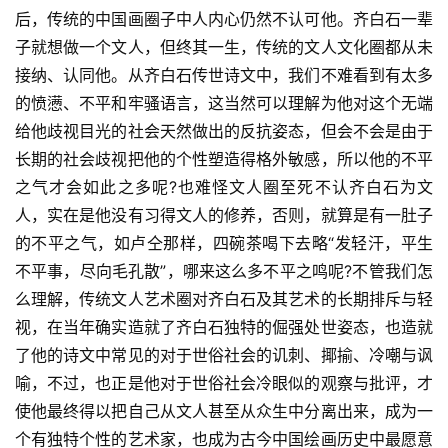
后，传统的中国画圈子中人内心仍然不认可他。齐白石一辈
子就想做一个文人，但终其一生，传统的文人文化圈都从未
接纳、认同他。从齐白石传世诗文中，我们不难看到有太多
的愤懑、不平和牢骚语言，这当然可以理解为他对这个无端
给他歧视目光的社会天然做出的反抗姿态，但会不会是由于
长期的社会歧视把他的个性塑造得格外敏感，所以他的不平
之气才会如此之多呢?也难怪文人圈至死不认齐白石为文
人，实在是他没有习得文人的修养，否则，就算是有一肚子
的不平之气，如卢仝那样，四碗茶喝下去略“发轻汗，平生
不平事，尽向毛孔散”，哪来这么多不平之鸣呢?不管我们怎
么理解，传统文人艺术圈对齐白石及其艺术的长期排斥与轻
视，在当年确实造就了齐白石独特的倔强处世姿态，也造就
了他的诗文中常见的对于世俗社会的讥刺、揶揄、冷嘲与讽
喻，不过，也正是他对于世俗社会冷眼似的观察与批评，才
使他最终得以把自己从文人甚至从众生中分离出来，成为一
个有独特个性的艺术家，也成为古今中国绘画历史中最愿意