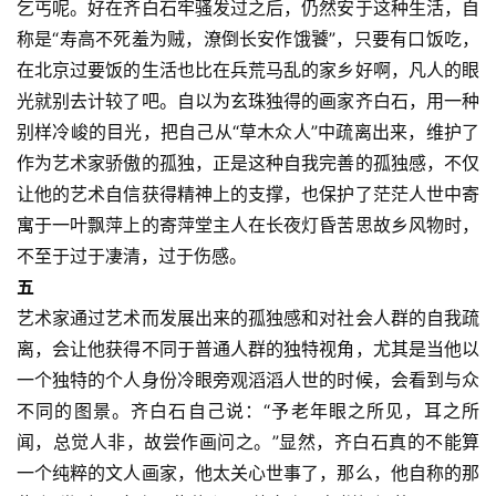
乞丐呢。好在齐白石牢骚发过之后，仍然安于这种生活，自
称是“寿高不死羞为贼，潦倒长安作饿饕”，只要有口饭吃，
在北京过要饭的生活也比在兵荒马乱的家乡好啊，凡人的眼
光就别去计较了吧。自以为玄珠独得的画家齐白石，用一种
别样冷峻的目光，把自己从“草木众人”中疏离出来，维护了
作为艺术家骄傲的孤独，正是这种自我完善的孤独感，不仅
让他的艺术自信获得精神上的支撑，也保护了茫茫人世中寄
寓于一叶飘萍上的寄萍堂主人在长夜灯昏苦思故乡风物时，
不至于过于凄清，过于伤感。 
五 
艺术家通过艺术而发展出来的孤独感和对社会人群的自我疏
离，会让他获得不同于普通人群的独特视角，尤其是当他以
一个独特的个人身份冷眼旁观滔滔人世的时候，会看到与众
不同的图景。齐白石自己说：“予老年眼之所见，耳之所
闻，总觉人非，故尝作画问之。”显然，齐白石真的不能算
一个纯粹的文人画家，他太关心世事了，那么，他自称的那