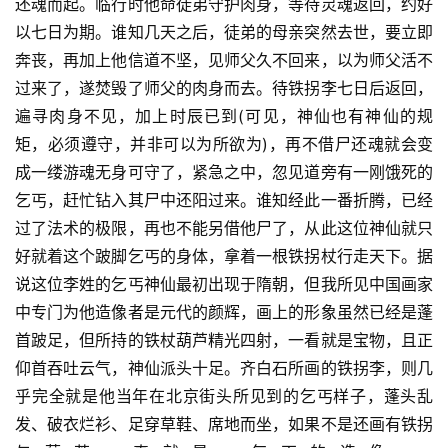
还魂而起。临行时他命徒弟守护肉身，等待灵魂返回，约好
以七日为期。谁知几天之后，徒弟的母亲突然去世，要立即
奔丧，再加上他信道不坚，见师父久不回来，以为师父活不
过来了，遂焚毁了师父的肉身而去。待铁拐李七日后返回，
遍寻肉身不见，加上时辰已到(可见，神仙也有神仙的规
矩，必须遵守，并非可以为所欲为)，再不借尸还魂就会变
成一缕游魂无身可守了，紧急之中，忽见道旁有一刚饿死的
乞丐，赶忙钻入其尸中还阳过来。谁知经此一番折腾，已经
过了法术的极限，再也不能另借他尸了，从此这位神仙就只
好就着这个跛脚乞丐的身体，拿着一根铁拐杖行走天下。据
说这位李姓的乞丐神仙最初出现于隋朝，但我所见中国画家
中专门为他造像者是元代的颜辉，画上的形象虽然已经是蓬
首跛足，但所持的铁杖葫芦精光四射，一看就是宝物，且正
仰首吞吐云气，神仙派头十足。齐白石所画的铁拐李，则几
乎完全就是他当年在北京街头所见到的乞丐样子，蓬头乱
发、破衣烂衫、足穿草鞋、席地而坐，如果不是还画有铁拐