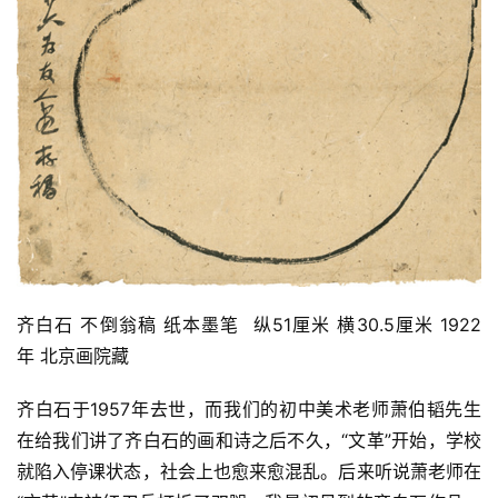
砚
边
夜
话
美
术
图
库
容
齐白石 不倒翁稿 纸本墨笔  纵51厘米 横30.5厘米 1922
易
年 北京画院藏 
寫
錯
齐白石于1957年去世，而我们的初中美术老师萧伯韬先生
用
在给我们讲了齐白石的画和诗之后不久，“文革”开始，学校
錯
的
就陷入停课状态，社会上也愈来愈混乱。后来听说萧老师在
繁