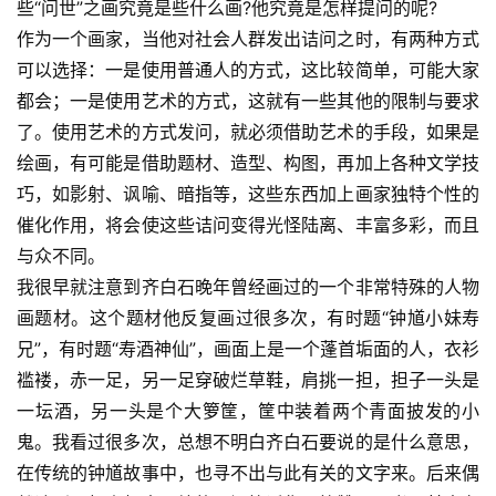
些“问世”之画究竟是些什么画?他究竟是怎样提问的呢? 
作为一个画家，当他对社会人群发出诘问之时，有两种方式
可以选择：一是使用普通人的方式，这比较简单，可能大家
都会；一是使用艺术的方式，这就有一些其他的限制与要求
了。使用艺术的方式发问，就必须借助艺术的手段，如果是
绘画，有可能是借助题材、造型、构图，再加上各种文学技
巧，如影射、讽喻、暗指等，这些东西加上画家独特个性的
催化作用，将会使这些诘问变得光怪陆离、丰富多彩，而且
与众不同。 
我很早就注意到齐白石晚年曾经画过的一个非常特殊的人物
画题材。这个题材他反复画过很多次，有时题“钟馗小妹寿
兄”，有时题“寿酒神仙”，画面上是一个蓬首垢面的人，衣衫
褴褛，赤一足，另一足穿破烂草鞋，肩挑一担，担子一头是
一坛酒，另一头是个大箩筐，筐中装着两个青面披发的小
鬼。我看过很多次，总想不明白齐白石要说的是什么意思，
在传统的钟馗故事中，也寻不出与此有关的文字来。后来偶