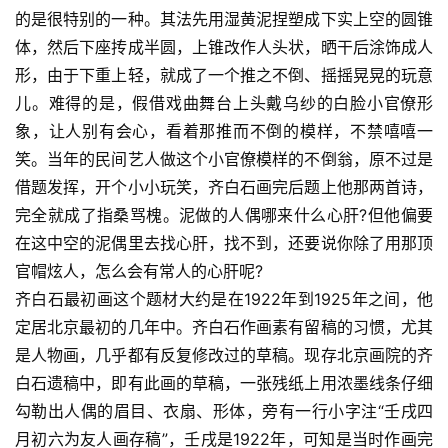
的是很特别的一种。其法先用湿黄泥捏塑成下实上空的圆锥
体，然后下座抟成半圆，上锥改作人头状，晒干后涂饰成人
形，由于下重上轻，就成了一个推之不倒、摇摇晃晃的玩意
儿。难得的是，假借戏曲舞台上头戴乌纱的白脸小官僚形
象，让人别有会心，看着那推而不倒的模样，不禁嘻嘻一
笑。当年的民间艺人做这个小官僚模样的不倒翁，原不过是
借题发挥，开个小小玩笑，齐白石画完后题上他那两首诗，
完全就成了指桑骂槐。泥做的人偶哪来什么心肝?但他偏要
在这中空的泥偶里去找心肝，找不到，还要说你除了用那顶
官帽炫人，怎么会有常人的心肝呢? 
齐白石最初画这个题材大约是在1922年到1925年之间，他
定居北京最初的几年中。齐白石作画素有留稿的习惯，尤其
是人物画，几乎都有反复修改过的草稿。现存北京画院的齐
白石遗稿中，即有此画的草稿，一张残纸上用浓墨线条仔细
勾勒出人偶的眉目、衣扇、形体，旁有一行小字注“壬戌四
月初六为友人画存稿”，壬戌是1922年，可知是当时作画完