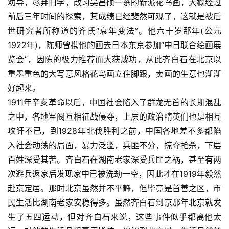
劝导，尽弃旧学，改习吴昌硕一系的新派花鸟画，大概经过
前后三年时间的探索，其成绩已经斐然可观了，这就是被后
世研究者所称道的齐氏“衰年变法”。他六十岁那年(公元
1922年)，陈师曾携他的画去日本东京参加“中日联合绘画展
览会”，因陈的极力推荐而大获成功，从此齐白石在北京以
重墨重色的大写意风格花鸟画立住脚跟，卖画的生意也渐渐
好起来。 
1911年辛亥革命以后，中国社会陷入了群龙无首的长期混乱
之中，各地军阀互相征战侵夺，上层的政治精英们也是相互
攻讦不已，到1928年北伐胜利之前，中国各地差不多都陷
入社会动荡的局面，暴力泛滥，兵匪不分，掠夺抢杀，下层
百姓深受其苦。齐白石在湖南老家深受兵匪之祸，甚至有两
次避兵返家后发现家中已被洗劫一空，因此才在1919年毅然
赴京定居。那时北京虽然并不平静，但毕竟是首善之区，市
民生活比湖南老家安稳得多。虽然齐白石到京那年北京就发
生了五四运动，但对齐白石来说，这些事件似乎都离他太