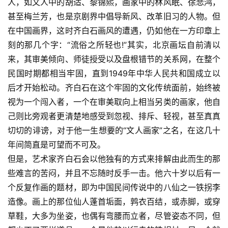
人，如文人中的胡适、黎锦熙，画家中的林风眠、徐悲鸿，
甚至梅兰芳，也是京剧界中倡导新风、改革旧习的人物。但
在中国画界，这时齐白石画风的遭遇，仍如他在一方印章上
刻的那几个字：“流俗之所轻也!”其实，北京画坛自前清以
来，其审美倾向、师徒授受以及盘根错节的关系网，在整个
民国时期都相当牢固，直到1949年中华人民共和国成立以
后才开始松动。齐白石在这个牢固的文化传统面前，始终被
视为一个闯入者，一个在审美取向上相当另类的画家，他自
己则比旁观者更清楚地感受到忽视、排斥、轻视，甚至真真
切切的诽谤，对于他一生想要的“文人画家”之名，在这几十
年间简直是可望而不可及。 
但是，艺术家齐白石会以他独有的方式来排解由此而生的那
些难言的苦闷，并且不忘随时反手一击。他六十岁以后有一
个反复作画的题材，即为中国民间传说中的八仙之一铁拐李
造像。画上的那位仙人蓬首垢面，鹑衣百结，或赤脚，或穿
草鞋，大多为坐姿，也偶有弯腰而立者，尽管姿态不同，但