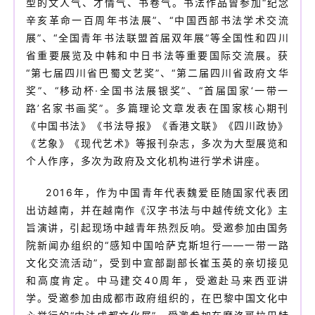
型的文人气、才情气、书卷气。书法作品曾参加“纪念
辛亥革命一百周年书法展”、“中国西部书法学术交流
展”、“全国青年书法联盟首届双年展”等全国性和四川
省重要展览及中韩和中日书法等重要国际交流展。获
“第七届四川省巴蜀文艺奖”、“第二届四川省政府文华
奖”、“移动杯·全国书法展银奖”、“首届国家‘一带一
路’名家书画奖”。多篇理论文章发表在国家核心期刊
《中国书法》《书法导报》《香港文联》《四川政协》
《艺象》《现代艺术》等报刊杂志，多次为大型展览和
个人作序，多次为政府及文化机构进行学术讲座。
2016年，作为中国青年代表魏爱臣随国家代表团
出访越南，并在越南作《汉字书法与中越传统文化》主
旨演讲，引起现场中越青年热烈反响。受邀参加由国务
院新闻办组织的“感知中国哈萨克斯坦行——一带一路
文化交流活动”，受到中宣部副部长崔玉英的亲切接见
和高度肯定。中马建交40周年，受邀赴马来西亚讲
学。受邀参加由成都市政府组织的，在巴黎中国文化中