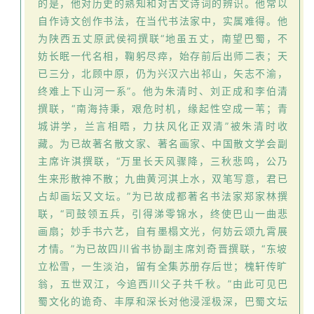
的是，他对历史的熟知和对古文诗词的辨识。他常以
砚
自作诗文创作书法，在当代书法家中，实属难得。他
边
为陕西五丈原武侯祠撰联“地虽五丈，南望巴蜀，不
夜
妨长眠一代名相，鞠躬尽瘁，始存前后出师二表；天
话
已三分，北顾中原，仍为兴汉六出祁山，矢志不渝，
终难上下山河一系”。他为朱清时、刘正成和李伯清
美
撰联，“南海持秉，艰危时机，缘起性空成一苇；青
术
城讲学，兰言相晤，力扶风化正双清”被朱清时收
图
藏。为已故著名散文家、著名画家、中国散文学会副
库
主席许淇撰联，“万里长天风骤降，三秋悲鸣，公乃
生来形散神不散；九曲黄河淇上水，双笔写意，君已
容
占却画坛又文坛。”为已故成都著名书法家郑家林撰
易
联，“司鼓领五兵，引得涕零锦水，终使巴山一曲悲
寫
画扇；妙手书六艺，自有墨榻文光，何妨云颂九霄展
錯
才情。”为已故四川省书协副主席刘奇晋撰联，“东坡
用
立松雪，一生淡泊，留有全集苏册存后世；槐轩传旷
錯
翁，五世双江，今追西川父子共千秋。”由此可见巴
的
蜀文化的诡奇、丰厚和深长对他浸淫极深，巴蜀文坛
繁