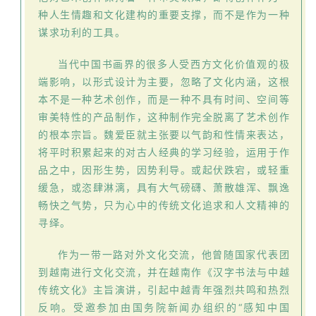
种人生情趣和文化建构的重要支撑，而不是作为一种
谋求功利的工具。
当代中国书画界的很多人受西方文化价值观的极
端影响，以形式设计为主要，忽略了文化内涵，这根
本不是一种艺术创作，而是一种不具有时间、空间等
审美特性的产品制作，这种制作完全脱离了艺术创作
的根本宗旨。魏爱臣就主张要以气韵和性情来表达，
将平时积累起来的对古人经典的学习经验，运用于作
品之中，因形生势，因势利导。或起伏跌宕，或轻重
缓急，或恣肆淋漓，具有大气磅礴、萧散雄浑、飘逸
畅快之气势，只为心中的传统文化追求和人文精神的
寻绎。
首
页
作为一带一路对外文化交流，他曾随国家代表团
到越南进行文化交流，并在越南作《汉字书法与中越
艺
传统文化》主旨演讲，引起中越青年强烈共鸣和热烈
坛
反响。受邀参加由国务院新闻办组织的“感知中国