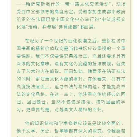
快
——哈萨克斯坦行的一带一路文化交流活动”，现场
讯
受到中宣部领导的高度肯定。受邀参加由成都市政府
组织的在法国巴黎中国文化中心举行的“中法成都文
化展”活动，并参展“诗意成都”书画展。
书
法
在经历了一个世纪的西化浪潮之后，重新检讨中
征
国书画的精神价值取向是当代书坛应该重视的一个重
稿
要课题。我们不仅要讲究典雅清正，而且还要求具有
深厚的文化意味。没有文化为底蕴的技法展现，就失
学
去了艺术的内在韵致。正因如此，魏爱臣在钻研技法
术
的同时，更注重文化内蕴的提升。在他看来，只有在
研
高度技法层面上，追寻书法的精神内蕴，才能提高书
究
法的文化品格。在这一点上，他注重向传统经典的回
归，回归魏晋，当然不仅仅是技法、技巧层面的学
法
习，更重要的是，对魏晋文人精神的回归。
书
欣
他的知识结构和学术修养应该说是比较全面的，
赏
他于文学、历史、哲学等都有深入的探究。令我感铭