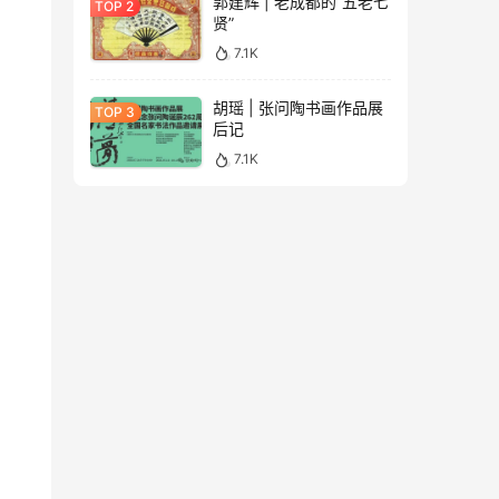
郭建辉 | 老成都的“五老七
贤”
7.1K
胡瑶 | 张问陶书画作品展
后记
7.1K