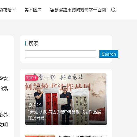
边夜话
美术图库
容易寫錯用錯的繁體字一百例
搜索
Search
餐饮
的氛
7.2K
“素处以默·与古为徒”何慧敏书法作品展
培养
在汉开幕
文明