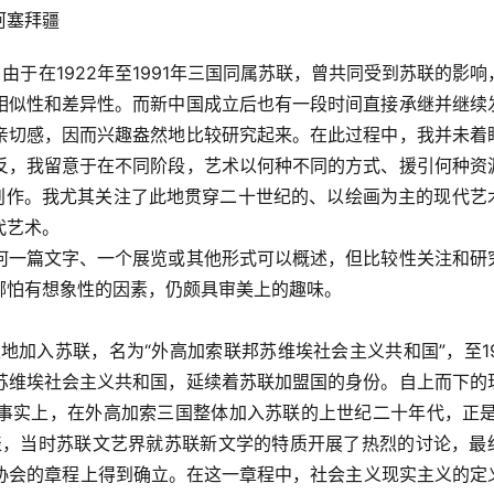
阿塞拜疆
由于在1922年至1991年三国同属苏联，曾共同受到苏联的影响
相似性和差异性。而新中国成立后也有一段时间直接承继并继续
亲切感，因而兴趣盎然地比较研究起来。在此过程中，我并未着
反，我留意于在不同阶段，艺术以何种不同的方式、援引何种资
的创作。我尤其关注了此地贯穿二十世纪的、以绘画为主的现代艺
代艺术。
何一篇文字、一个展览或其他形式可以概述，但比较性关注和研
哪怕有想象性的因素，仍颇具审美上的趣味。
地加入苏联，名为“外高加索联邦苏维埃社会主义共和国”，至19
苏维埃社会主义共和国，延续着苏联加盟国的身份。自上而下的
事实上，在外高加索三国整体加入苏联的上世纪二十年代，正是
表，当时苏联文艺界就苏联新文学的特质开展了热烈的讨论，最
作家协会的章程上得到确立。在这一章程中，社会主义现实主义的定