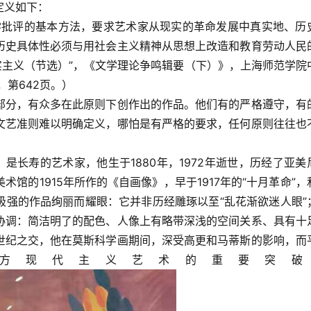
定义如下：
学批评的基本方法，要求艺术家从现实的革命发展中真实地、历
历史具体性必须与用社会主义精神从思想上改造和教育劳动人民
实主义（节选）”，《文学理论争鸣辑要（下）》，上海师范学院
，第642页。）
部分，有众多在此原则下创作出的作品。他们有的严格遵守，有
文艺准则难以明确定义，哪怕是有严格的要求，任何原则往往也
yan）是长寿的艺术家，他生于1880年，1972年逝世，历经了亚美
馆的1915年所作的《自画像》，早于1917年的“十月革命”，
极强的作品绚丽而耀眼：它并非历经雕琢以至“乱花渐欲迷人眼”
协调：简洁明了的配色、人像上有略带深浅的空间关系、具有十
世纪之交，他在莫斯科学画期间，深受高更和马蒂斯的影响，而
方现代主义艺术的重要突破