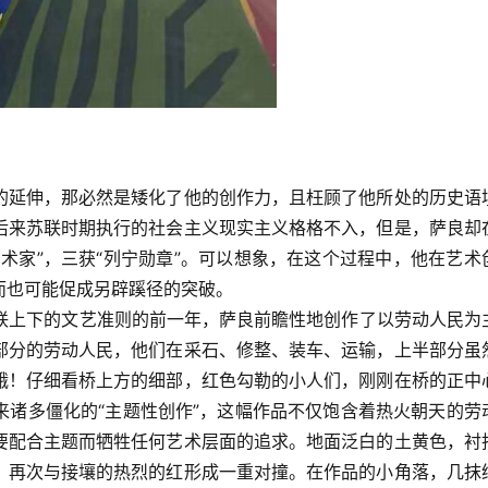
的延伸，那必然是矮化了他的创作力，且枉顾了他所处的历史语
后来苏联时期执行的社会主义现实主义格格不入，但是，萨良却
术家”，三获“列宁勋章”。可以想象，在这个过程中，他在艺术
而也可能促成另辟蹊径的突破。
为苏联上下的文艺准则的前一年，萨良前瞻性地创作了以劳动人民为
部分的劳动人民，他们在采石、修整、装车、运输，上半部分虽
峨！仔细看桥上方的细部，红色勾勒的小人们，刚刚在桥的正中
来诸多僵化的“主题性创作”，这幅作品不仅饱含着热火朝天的劳
要配合主题而牺牲任何艺术层面的追求。地面泛白的土黄色，衬
，再次与接壤的热烈的红形成一重对撞。在作品的小角落，几抹