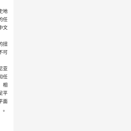
史地
的任
中文
的扭
不可
尼亚
和任
；相
足平
平面
。