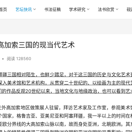
首页
艺坛快讯
书法征稿
学术研究
法书欣赏
砚
高加索三国的现当代艺术
•
阅读 128560
拜疆三国相对陌生，也鲜少踏足，对于这三国的历史与文化艺术
深入美术馆和艺术机构，从贯穿二十世纪的、以绘画为主的现代
们的作品反观20世纪以来，当地文化与地缘政治，也可以看到艺
，我在外高加索地区做策展人驻留，拜访艺术家及工作室，参观美术
个国家，格鲁吉亚、亚美尼亚和阿塞拜疆，我一半以上的时间在
亚欧分界线的大高加索山脉以南，故而身处亚洲，北眺欧洲。其