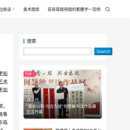
边夜话
美术图库
容易寫錯用錯的繁體字一百例
搜索
Search
更知
艺术
术如
7.2K
馆，
“素处以默·与古为徒”何慧敏书法作品展
在汉开幕
格鲁
东临