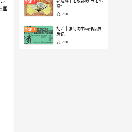
时，
郭建辉 | 老成都的“五老七
贤”
三国
7.1K
胡瑶 | 张问陶书画作品展
后记
7.1K