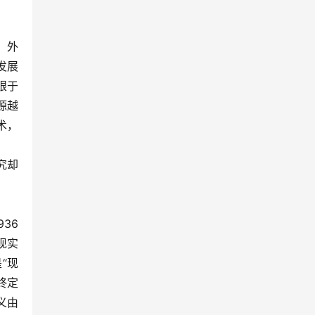
，外
发展
眼于
源越
术，
究却
36
现实
“现
终定
义由