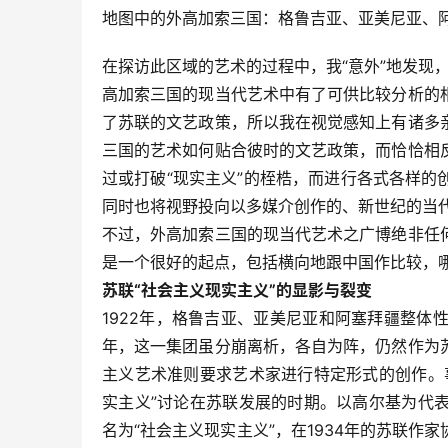
地图中的外高加索三国：格鲁吉亚、亚美尼亚、
在探访此区域的艺术的过程中，我“意外”地发现，
高加索三国的现当代艺术中有了可供比较分析的
了苏联的文艺政策，所以我在视觉感知上有诸多
三国的艺术如何贴合彼时的文艺政策，而恰恰相
过或打破“现实主义”的桎梏，而进行各式各样
同时也将视野投向以多媒介创作的、新世纪的当
不过，外高加索三国的现当代艺术之广博绝非任
是一个很好的起点，包括横向地跟中国作比较，
苏联“社会主义现实主义”的显影与裂变
1922年，格鲁吉亚、亚美尼亚和阿塞拜疆整体性
年，这一集团虽分崩离析，各自为阵，仍然作为
主义艺术准则要求艺术家进行特定形式的创作。
实主义”讨论在苏联发展的时期。以高尔基为代
名为“社会主义现实主义”，在1934年的苏联