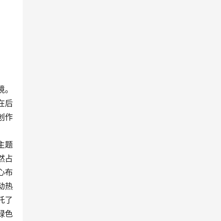
境。
在后
创作
主题
然占
心布
动热
托了
绿色