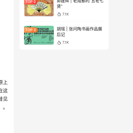
郭建辉 | 老成都的“五老七
贤”
7.1K
胡瑶 | 张问陶书画作品展
后记
7.1K
原上
在这
昔见
。