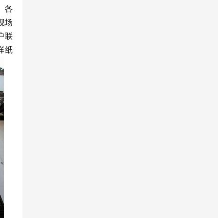
，各
现场
户联
样纸