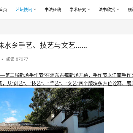
首页
艺坛快讯
书法征稿
学术研究
法书欣赏
砚
味水乡手艺、技艺与文艺……
•
阅读 87977
镇——第二届新场手作节”在浦东古镇新场开幕，手作节以江南手作
从“创艺”、“技艺”、“手艺”、“文艺”四个版块多方位诠释、展