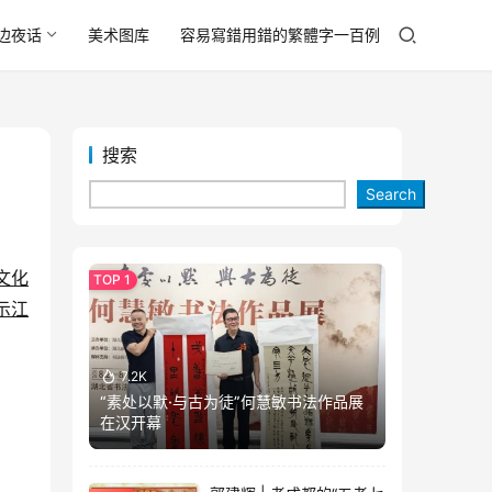
边夜话
美术图库
容易寫錯用錯的繁體字一百例
搜索
Search
文化
示江
7.2K
“素处以默·与古为徒”何慧敏书法作品展
在汉开幕