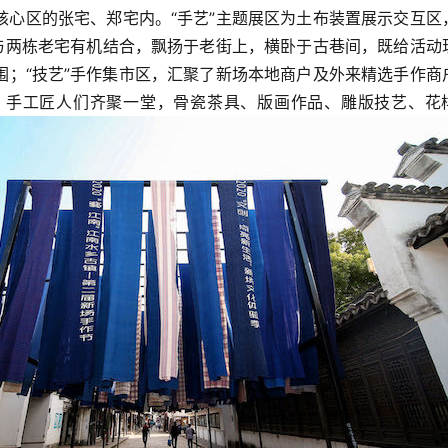
核心区的张宅、郑宅内。“手艺”主题展区为土布装置展示交互区
，与两栋老宅有机结合，飘扬于老街上，横卧于古巷间，既给活动
围；“技艺”手作集市区，汇聚了新场本地商户及外来精选手作商
、手工匠人们齐聚一堂，骨瓷茶具、版画作品、雕版技艺、花