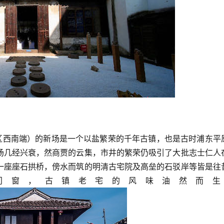
汇区西南端）的新场是一个以盐繁荣的千年古镇，也是古时浦东平
场几经兴衰，然商贾的云集，市井的繁荣仍吸引了大批志士仁人
一座座石拱桥，傍水而筑的明清古宅院及高垒的石驳岸等皆是往
门窗，古镇老宅的风味油然而生