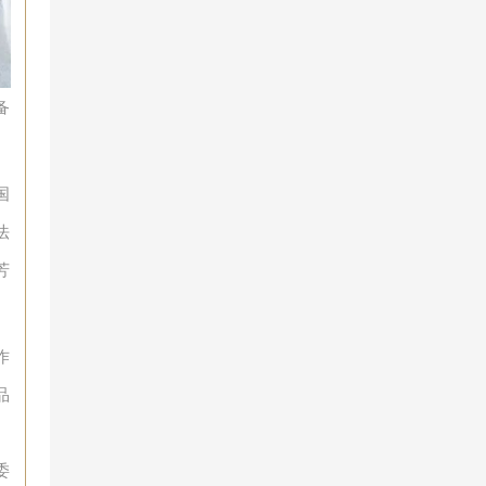
备
国
法
芳
作
品
、
委