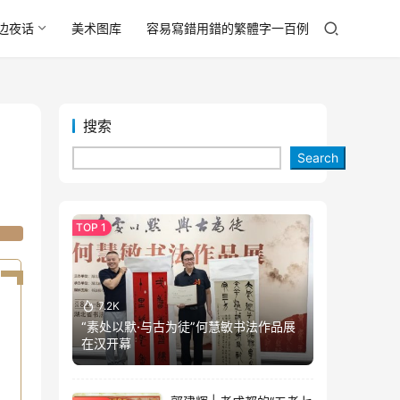
边夜话
美术图库
容易寫錯用錯的繁體字一百例
搜索
Search
7.2K
“素处以默·与古为徒”何慧敏书法作品展
在汉开幕