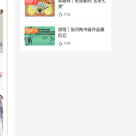
郭建辉 | 老成都的“五老七
贤”
7.1K
胡瑶 | 张问陶书画作品展
后记
7.1K