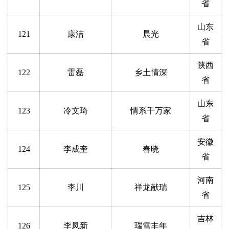
省
山东
121
康洁
晨光
省
陕西
122
雷磊
乡土情深
省
山东
123
冷文琦
情系千万家
省
安徽
124
李成奎
春晓
省
河南
125
李川
祥龙献瑞
省
吉林
126
李凤新
瑞雪丰年