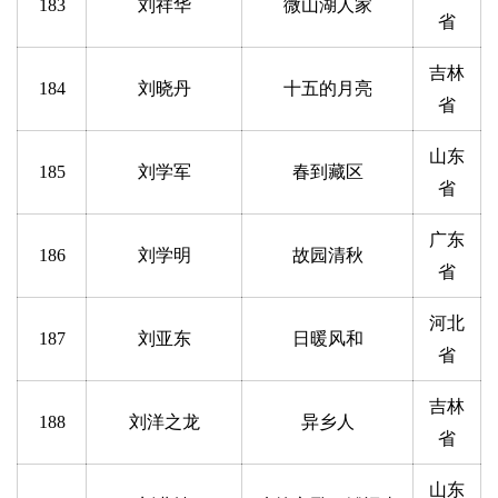
183
刘祥华
微山湖人家
省
吉林
184
刘晓丹
十五的月亮
省
山东
185
刘学军
春到藏区
省
广东
186
刘学明
故园清秋
省
河北
187
刘亚东
日暖风和
省
吉林
188
刘洋之龙
异乡人
省
山东