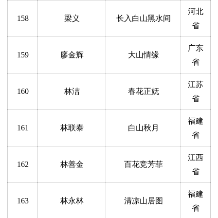
河北
158
梁义
长入白山黑水间
省
广东
159
廖金辉
大山情缘
省
江苏
160
林洁
春花正妩
省
福建
161
林联泰
白山秋月
省
江西
162
林善金
百花竞芳菲
省
福建
163
林永林
清凉山居图
省