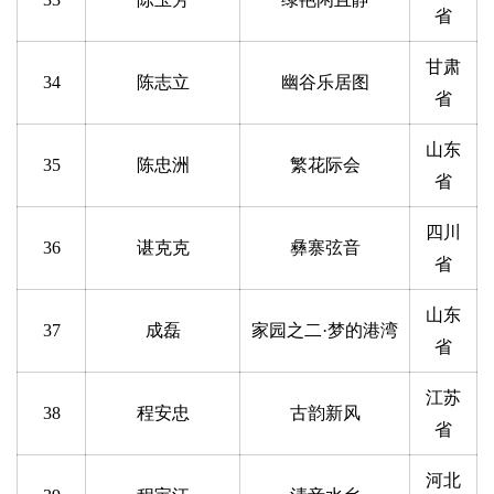
省
甘肃
34
陈志立
幽谷乐居图
省
山东
35
陈忠洲
繁花际会
省
四川
36
谌克克
彝寨弦音
省
山东
37
成磊
家园之二·梦的港湾
省
江苏
38
程安忠
古韵新风
省
河北