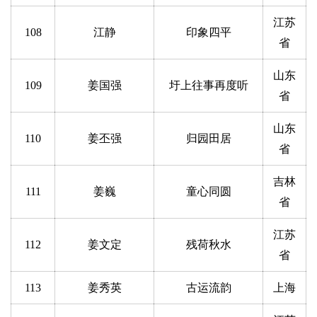
江苏
108
江静
印象四平
省
山东
109
姜国强
圩上往事再度听
省
山东
110
姜丕强
归园田居
省
吉林
111
姜巍
童心同圆
省
江苏
112
姜文定
残荷秋水
省
113
姜秀英
古运流韵
上海