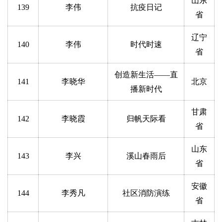
山东
139
李伟
抗疫日记
省
辽宁
140
李伟
时代时速
省
创造新生活——直
141
李晓华
北京
播新时代
甘肃
142
李晓霞
归帆天际看
省
山东
143
李兴
溪山春雨后
省
安徽
144
李秀凡
社区消防演练
省