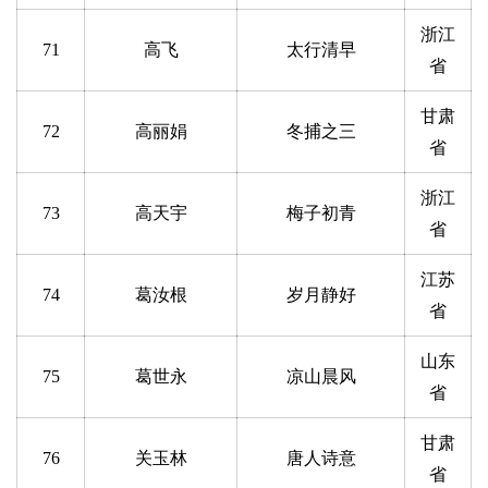
浙江
71
高飞
太行清早
省
甘肃
72
高丽娟
冬捕之三
省
浙江
73
高天宇
梅子初青
省
江苏
74
葛汝根
岁月静好
省
山东
75
葛世永
凉山晨风
省
甘肃
76
关玉林
唐人诗意
省