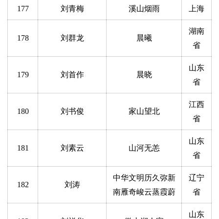
177
刘青梅
溪山烟雨
上海
湖南
178
刘群龙
晨曦
省
山东
179
刘首作
晨晓
省
江西
180
刘书俊
家山望北
省
山东
181
刘素云
山河无恙
省
中华文明历久弥新
辽宁
182
刘涛
南雁奇峻云蒸霞蔚
省
山东