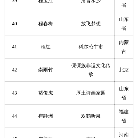
39
程宝江
清音水乡
省
山东
40
程春梅
放飞梦想
省
内蒙
41
程红
科尔沁牛市
古
傈傈族非遗文化传
42
崇雨竹
北京
承
山东
43
褚俊虎
厚土诗画家园
省
福建
44
崔静洲
双鹤听泉
省
河南