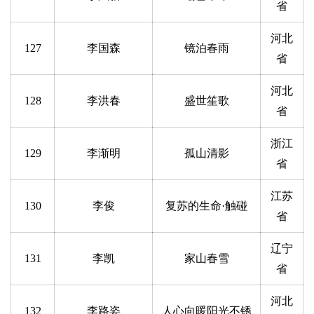
省
河北
127
李国森
镜泊春雨
省
河北
128
李洪春
盛世笙歌
省
浙江
129
李渐明
孤山清影
省
江苏
130
李俊
复苏的生命·触碰
省
辽宁
131
李凯
家山春雪
省
河北
132
李路姿
人心向暖阳光不锈