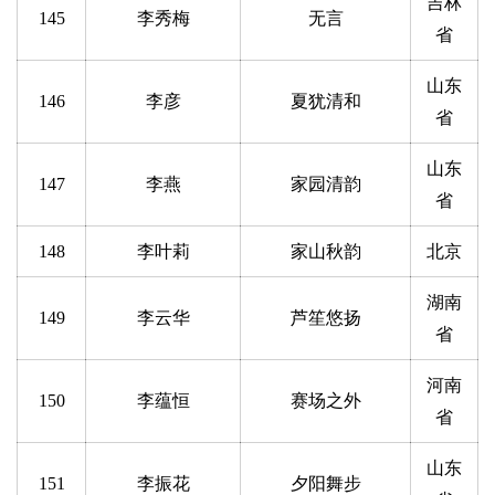
吉林
145
李秀梅
无言
省
山东
146
李彦
夏犹清和
省
山东
147
李燕
家园清韵
省
148
李叶莉
家山秋韵
北京
湖南
149
李云华
芦笙悠扬
省
河南
150
李蕴恒
赛场之外
省
山东
151
李振花
夕阳舞步