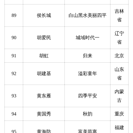
砚
吉林
边
89
侯长城
白山黑水美丽四平
省
夜
话
辽宁
90
胡爱民
城域时代一
省
美
术
91
胡虹
归来
北京
图
库
山东
92
胡建基
溢彩童年
省
容
易
内蒙
93
黄东雁
四季平安
寫
古
錯
用
94
黄国秀
秋韵
重庆
錯
的
福建
繁
95
黄海防
富美苗寨