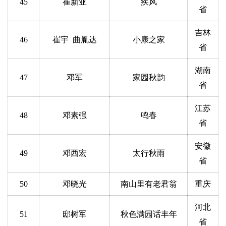
45
崔新亚
疾风
省
吉林
46
崔宇 曲胤达
小康之家
省
湖南
47
邓军
家园秋韵
省
江苏
48
邓素强
鸣春
省
安徽
49
邓西宏
太行秋雨
省
50
邓晓光
南山里有老君翁
重庆
河北
51
邸树军
秋色满园话丰年
省