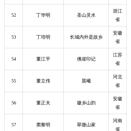
浙江
52
丁华明
圣山灵水
省
安徽
53
丁培明
长城内外是故乡
省
江苏
54
董江平
佛崖印记
省
河北
55
董立伟
晨曦
省
安徽
56
董正夫
徽乡山韵
省
河南
57
窦黎明
翠微山家
省