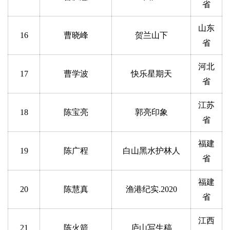
省
山东
16
曹晓峰
贺兰山下
省
河北
17
曹学波
快乐星期天
省
江苏
18
陈宝亮
郭亮印象
省
福建
19
陈广程
白山黑水护林人
省
福建
20
陈慧真
渔港纪实.2020
省
江西
21
陈火箭
庐山写生稿