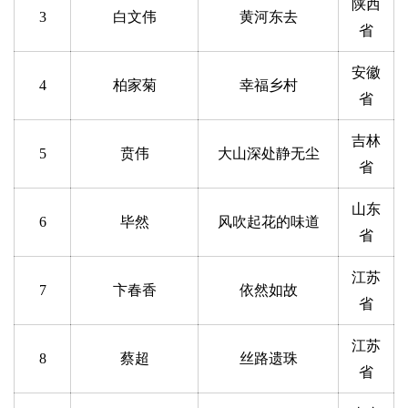
陕西
3
白文伟
黄河东去
省
安徽
4
柏家菊
幸福乡村
省
吉林
5
贲伟
大山深处静无尘
省
山东
6
毕然
风吹起花的味道
省
江苏
7
卞春香
依然如故
省
江苏
8
蔡超
丝路遗珠
省