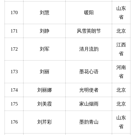
山东
170
刘慧
暖阳
省
171
刘静
风雪英朗节
北京
江西
172
刘军
清月流韵
省
河南
173
刘丽
墨花心语
省
174
刘丽娜
光明使者
北京
175
刘美霞
家山烟雨
北京
山东
176
刘芹彩
墨韵青山
省