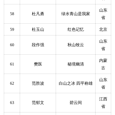
山东
58
杜凡勇
绿水青山是我家
省
59
杜玉山
红色记忆
北京
山东
60
段作强
秋山牧云
省
内蒙
61
樊医
秘境幽清
古
山东
62
范胜波
白山之冰 四平称雄
省
江西
63
范郁文
碧云间
省