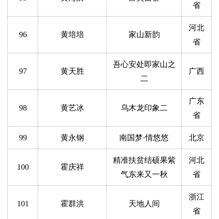
省
體
字
河北
一
96
黄培培
家山新韵
省
百
例
吾心安处即家山之
97
黄天胜
广西
二
广东
98
黄艺冰
乌木龙印象二
省
99
黄永钢
南国梦·情悠悠
北京
精准扶贫结硕果紫
河北
100
霍庆祥
气东来又一秋
省
浙江
101
霍群洪
天地人间
省