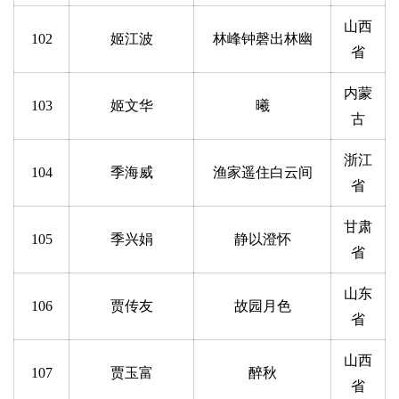
山西
102
姬江波
林峰钟磬出林幽
省
内蒙
103
姬文华
曦
古
浙江
104
季海威
渔家遥住白云间
省
甘肃
105
季兴娟
静以澄怀
省
山东
106
贾传友
故园月色
省
山西
107
贾玉富
醉秋
省