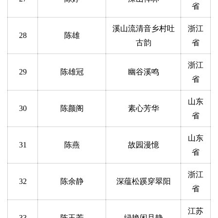
省
溪山流清音乡村吐
浙江
28
陈雄
古韵
省
浙江
29
陈雄冠
幽谷溪鸣
省
山东
30
陈颜阁
素心芳华
省
山东
31
陈燕
故园漫憶
省
浙江
32
陈余静
深蕴松蹊穿翠阳
省
江苏
33
陈玉芳
绿艳闲且静