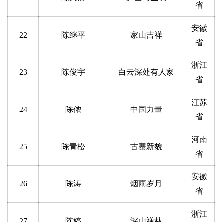
省
安徽
22
陈继平
家山吉祥
省
浙江
23
陈俊宇
白云深处有人家
省
江苏
24
陈侬
中国力量
省
河南
25
陈青松
古寨新貌
省
安徽
26
陈涛
烟雨岁月
省
浙江
27
陈婷
深山禅林