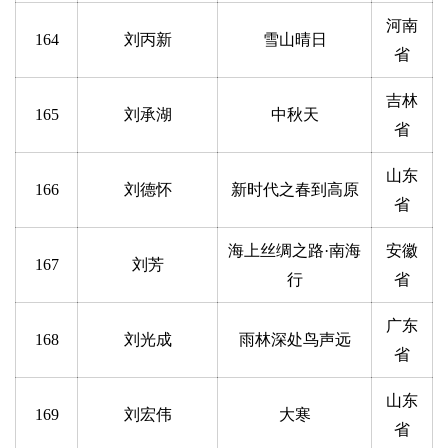
河南
164
刘丙新
雪山晴日
省
吉林
165
刘承湖
中秋天
省
山东
166
刘德怀
新时代之春到高原
省
海上丝绸之路·南海
安徽
167
刘芳
行
省
广东
168
刘光成
雨林深处鸟声远
省
山东
169
刘宏伟
大寒
省