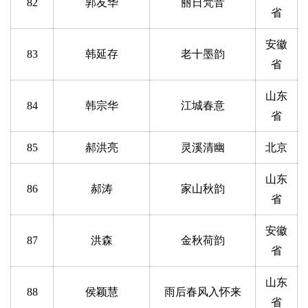
82
郭友华
丽日梵音
快
省
讯
安徽
83
韩延存
老十墨韵
书
省
法
征
山东
84
韩宗华
江城春意
稿
省
85
郝洪亮
灵溪清幽
北京
学
术
山东
研
86
郝涛
家山秋韵
究
省
安徽
法
87
洪森
金秋荷韵
省
书
欣
山东
赏
88
侯颖慧
雨后春风入怀来
省