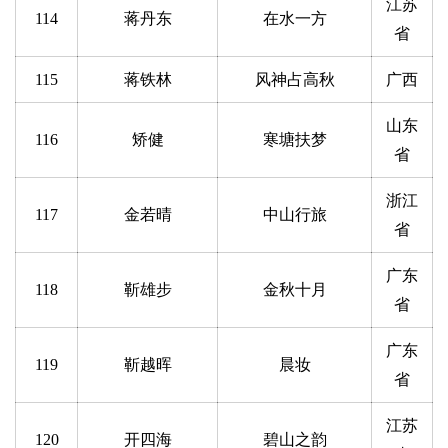
江苏
114
蒋丹东
在水一方
省
115
蒋铁林
风神占高秋
广西
山东
116
矫健
寒塘扶梦
省
浙江
117
金若晴
中山行旅
省
广东
118
靳雄步
金秋十月
省
广东
119
靳越晖
晨妆
省
江苏
120
开四海
碧山之韵