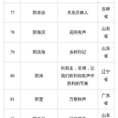
吉林
77
郭赤业
关东庄稼人
省
山东
78
郭海滨
花间有声
省
山东
79
郭洪海
乡村印记
省
向前走，非洲，让
辽宁
80
郭涛
我们听到你歌声中
省
胜利的节奏
首
页
广东
81
郭雯
万壑秋声
省
艺
坛
山东