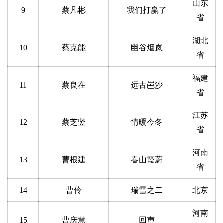
山东
9
蔡凡彬
我们打赢了
省
湖北
10
蔡克能
幽谷烟岚
省
福建
11
蔡良在
远古岜沙
省
江苏
12
蔡芝竖
情暖今冬
省
河南
13
曹根建
春山霞蔚
省
14
曹伶
瑞雪之二
北京
河南
15
曹庆慧
回声