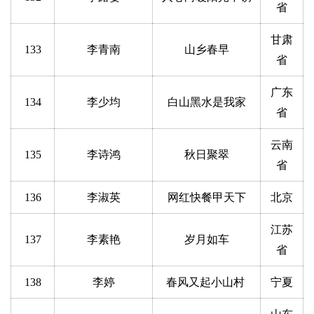
省
甘肃
133
李青南
山乡春早
省
广东
134
李少均
白山黑水是我家
省
云南
135
李诗鸿
秋日聚翠
省
136
李淑英
网红快餐甲天下
北京
江苏
137
李素艳
岁月如车
省
138
李婷
春风又起小山村
宁夏