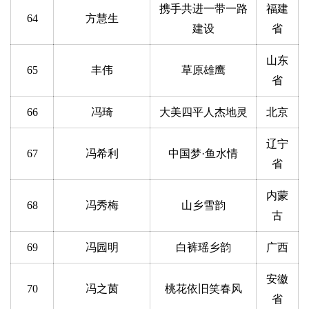
携手共进一带一路
福建
64
方慧生
建设
省
山东
65
丰伟
草原雄鹰
省
66
冯琦
大美四平人杰地灵
北京
辽宁
67
冯希利
中国梦·鱼水情
省
内蒙
68
冯秀梅
山乡雪韵
古
69
冯园明
白裤瑶乡韵
广西
安徽
70
冯之茵
桃花依旧笑春风
省