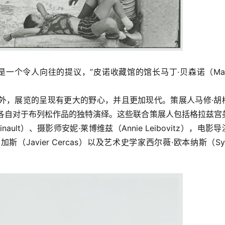
个令人向往的提议，”皮诺收藏馆的馆长马丁·贝森诺（Marti
外，展览的呈现有更大的野心，并且更加现代。策展人马修·胡
创造他们各自对于布列松作品的独特演绎。这些联合策展人包括格拉兹宫
nault）、摄影师安妮·莱博维兹（Annie Leibovitz），电影
斯（Javier Cercas）以及艺术史学家西尔薇·欧本纳斯（Sylv