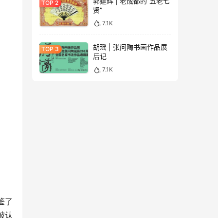
郭建辉 | 老成都的“五老七
贤”
7.1K
胡瑶 | 张问陶书画作品展
后记
7.1K
鉴了
被认