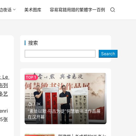
边夜话
美术图库
容易寫錯用錯的繁體字一百例
搜索
Search
Le 
布列
多艺
7.2K
ri 
“素处以默·与古为徒”何慧敏书法作品展
在汉开幕
5张