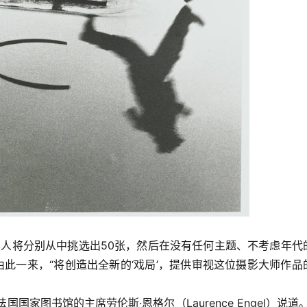
展人将分别从中挑选出50张，然后在没有任何主题、不考虑年代
由此一来，“将创造出全新的‘戏局’，提供审视这位摄影大师作品
国家图书馆的主席劳伦斯·恩格尔（Laurence Engel）说道。