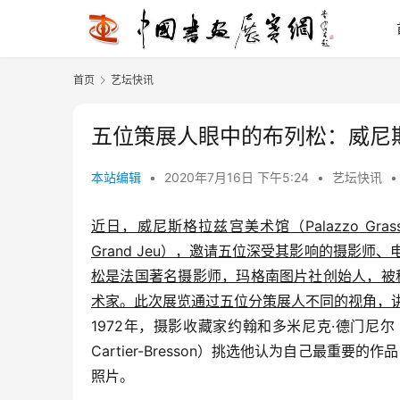
首页
艺坛快讯
五位策展人眼中的布列松：威尼斯
本站编辑
•
2020年7月16日 下午5:24
•
艺坛快讯
•
近日，威尼斯格拉兹宫美术馆（Palazzo Grassi）
Grand Jeu），邀请五位深受其影响的摄影
松是法国著名摄影师，玛格南图片社创始人，被称
术家。此次展览通过五位分策展人不同的视角，
1972年，摄影收藏家约翰和多米尼克·德门尼尔（John 
Cartier-Bresson）挑选他认为自己最重
照片。