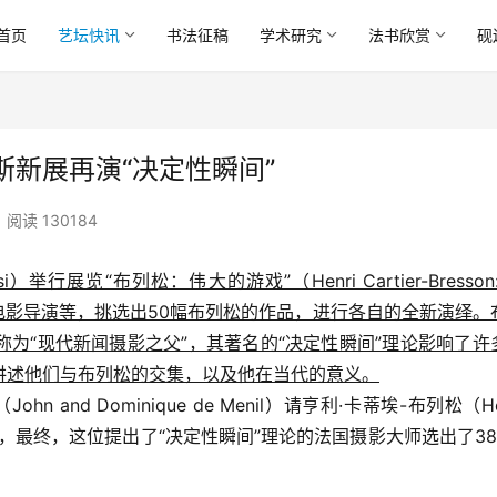
首页
艺坛快讯
书法征稿
学术研究
法书欣赏
砚
新展再演“决定性瞬间”
阅读 130184
举行展览“布列松：伟大的游戏”（Henri Cartier-Bresson: 
师、电影导演等，挑选出50幅布列松的作品，进行各自的全新演绎。
为“现代新闻摄影之父”，其著名的“决定性瞬间”理论影响了许
讲述他们与布列松的交集，以及他在当代的意义。
and Dominique de Menil）请亨利·卡蒂埃-布列松（Hen
要的作品，最终，这位提出了“决定性瞬间”理论的法国摄影大师选出了38