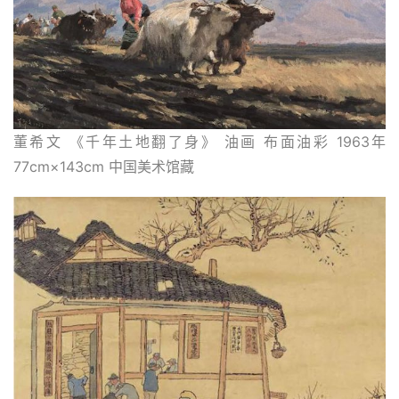
砚
边
夜
话
美
董希文 《千年土地翻了身》 油画 布面油彩 1963年 
术
77cm×143cm 中国美术馆藏
图
库
容
易
寫
錯
用
錯
的
繁