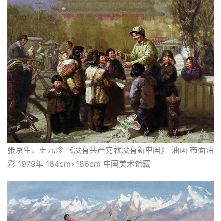
快
讯
书
法
征
稿
学
术
研
究
张京生、王元珍 《没有共产党就没有新中国》 油画 布面油
彩 1979年 164cm×186cm 中国美术馆藏
法
书
欣
赏