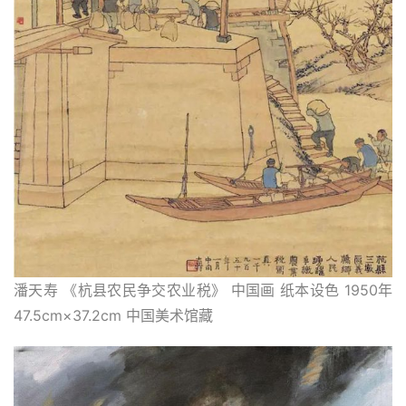
體
字
一
百
例
潘天寿 《杭县农民争交农业税》 中国画 纸本设色 1950年 
47.5cm×37.2cm 中国美术馆藏