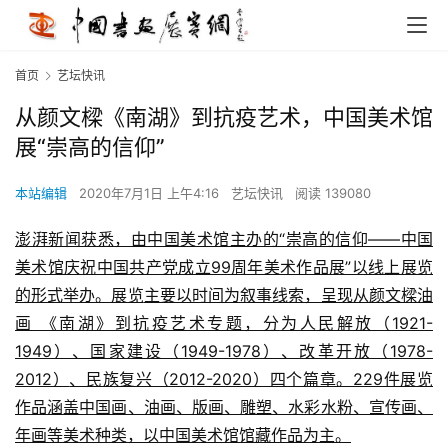
首页
艺坛快讯
从颜文樑《南湖》到抗疫艺术，中国美术馆
展“崇高的信仰”
本站编辑
2020年7月1日 上午4:16
艺坛快讯
阅读 139080
澎湃新闻获悉，由中国美术馆主办的“崇高的信仰——中国
美术馆庆祝中国共产党成立99周年美术作品展”以线上展览
的形式举办。展览
主要以时间为叙事线索，呈现从颜文樑油
画 《南湖》到抗疫艺术专题，分为人民解放（1921-
1949）、国家建设（1949-1978）、改革开放（1978-
2012）
、民族复兴（2012-2020）四个篇章。229件展览
作品涵盖中国画、油画、版画、雕塑、水彩水粉、宣传画、
年画等美术种类，以中国美术馆馆藏作品为主。