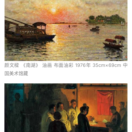
颜文樑 《南湖》 油画 布面油彩 1976年 35cm×69cm 中
国美术馆藏