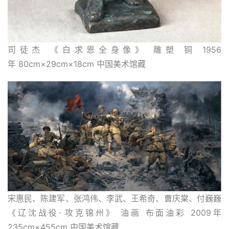
司徒杰 《白求恩全身像》 雕塑 铜 1956
年 80cm×29cm×18cm 中国美术馆藏
宋惠民、陈建军、张鸿伟、李武、王希奇、曹庆棠、付巍巍 
《辽沈战役· 攻克锦州》 油画 布面油彩 2009年 
235cm×455cm 中国美术馆藏