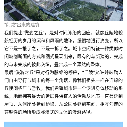
“削减”出来的建筑
我们提出“微变之丘”，是对时间脉络的回应。就像丘陵地貌
般经历的岁月的沉积和风雨的雕琢，缓慢地进行演变，所以
它不是一推了之，不是一拆了之。城市空间特征一种类似时
间坡剖断面的方式和图式呈现出来，既有的与新建的，完成
的与未完成的彼此交织，叠合成一个浑然的整体。
最后“漫游之丘”是对行为脉络的呼应，“丘陵”允许并鼓励人
们自由穿行与城市的每一个角落，像我们祖先一样在连绵的
丘陵间栖居与游牧，我们希望城市是一个促进身体移动的系
统，地面拥有最大的延展性保证人的活动从地表一直蔓延到
屋顶，从河岸蔓延到桥梁，从公园蔓延到宅间，相互勾连的
穿越性的场所形成弥漫式的立体的漫游路径。