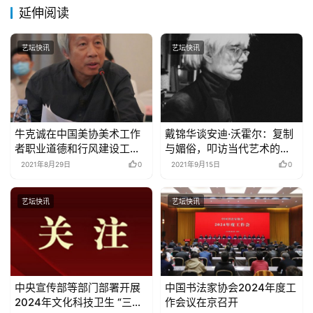
延伸阅读
艺坛快讯
艺坛快讯
牛克诚在中国美协美术工作
戴锦华谈安迪·沃霍尔：复制
者职业道德和行风建设工作
与媚俗，叩访当代艺术的开
座谈会上的发言
启
2021年8月29日
0
2021年9月15日
0
艺坛快讯
艺坛快讯
中央宣传部等部门部署开展
中国书法家协会2024年度工
2024年文化科技卫生 “三下
作会议在京召开