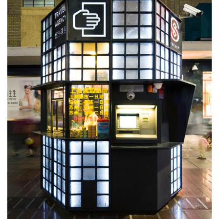
术
研
究
法
书
欣
赏
砚
边
夜
话
美
术
图
库