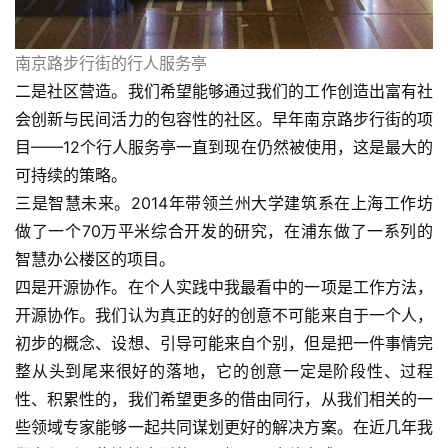
容
易
南京路步行街的行人服务亭
寫
二是社区营造。我们希望能够通过我们的工作创造出富有社
錯
会创新与民间活力的包容性的社区。早年南京路步行街的项
用
目——12个行人服务亭一直到现在仍然被使用，这是最大的
錯
可持续的策略。
的
三是智慧未来。2014年带领兰州大学建筑系在上海工作坊
繁
體
做了一个70万平米综合开发的研究，在浦东做了一系列的
字
智慧办公楼区的项目。
一
四是开源协作。在个人实践中我最看中的一项是工作方法，
百
开源协作。我们认为真正的好的创意不可能来自于一个人，
例
初步的概念、设想、引导可能来自个别，但是把一件事情完
整从头到尾来很好的落地，它的创意一定是阶段性、过程
性、积累性的，我们希望更多的借由同行，从我们相关的一
些领域专家能够一起共同谋划更好的解决方案。在近几年我