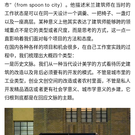
市”（from spoon to city）。他描述米兰建筑师在当时的
工作状态是可以在同一天设计一个调羹、一把椅子、一盏灯
以及一座高层。某种意义上他其实表达了建筑师能够跨的领
首
域重点不是它的类型或者尺度，而是思考的方式，这一点一
页
直影响着我们面对每个项目的方法和态度。
在国内各种各样的项目和机会很多，在自己工作室实践的过
艺
程中，我们梳理出大概四个类型：
坛
一是历史文脉。我们从一种当代设计美学的方式看待历史建
快
筑的改造以及背后必须要有的开发的模式。不管是城市里的
讯
工业类型，创业文创空间的改造或者农村里面，不管是私人
开发精品酒店或者更有社会学意义、城市学意义的乡建，它
书
法
归根到底都是在回应文脉的主题。
征
稿
学