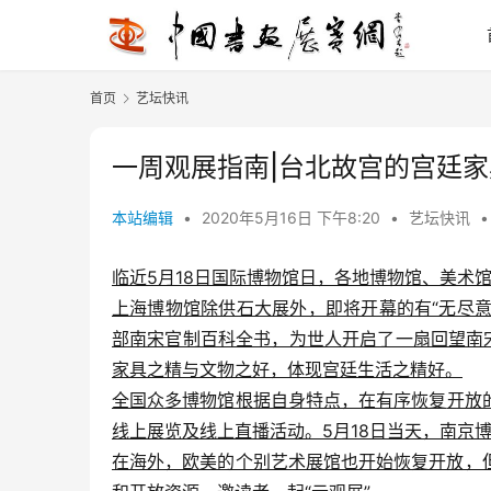
首页
艺坛快讯
一周观展指南|台北故宫的宫廷
本站编辑
•
2020年5月16日 下午8:20
•
艺坛快讯
•
临近5月18日国际博物馆日，各地博物
馆、美术
上海博物馆除供石大展外，即将开幕的有“无尽意
部南宋官制百科全书，为世人开启了一扇回望南
家具之精与文物之好，体现宫廷生活之精好。
全国众多博物馆根据自身特点，在有序恢复
开放
线上展览及线上直播活动。5月18日当天，南京
在海外，欧美的个别艺术展馆也开始恢复开放，但