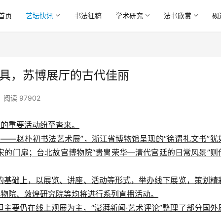
首页
艺坛快讯
书法征稿
学术研究
法书欣赏
砚
家具，苏博展厅的古代佳丽
阅读 97902
馆的重要活动纷至沓来。
——赵朴初书法艺术展”，浙江省博物馆呈现的“徐谓礼文书”犹
宋的门扉；台北故宫博物院“贵冑荣华─清代宫廷的日常风景”则
的基础上，以展览、讲座、活动等形式，举办线下展览，策划精
博物院、敦煌研究院等均将进行系列直播活动。
主要仍在线上观展为主，“澎湃新闻·艺术评论”整理了部分国外