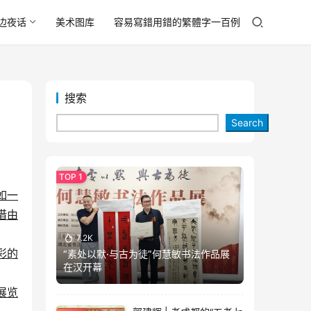
边夜话
美术图库
容易寫錯用錯的繁體字一百例
搜索
Search
如一
借由
7.2K
彩的
“素处以默·与古为徒”何慧敏书法作品展
在汉开幕
展览