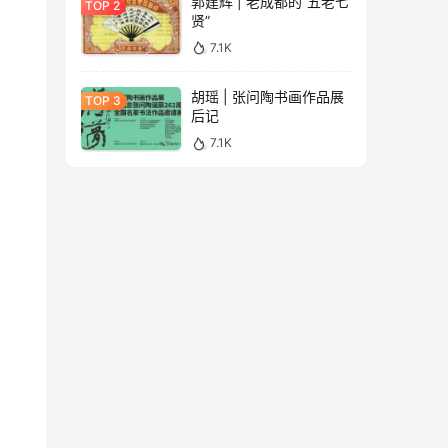
郭建辉 | 老成都的“五老七
贤”
7.1K
胡瑶 | 张问陶书画作品展
后记
7.1K